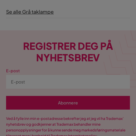
Se alle Grå taklampe
REGISTRER DEG PÅ
NYHETSBREV
E-post
Abonnere
Ved å fylle inn min e-postadresse bekrefter jeg at jeg vil ha Trademax’
nyhetsbrev og godkjenner at Trademax behandler mine
personopplysninger for å kunne sende meg markedsføringsmateriale
tilpasset meg i henhold til Trademax
Integritetspolicy
.