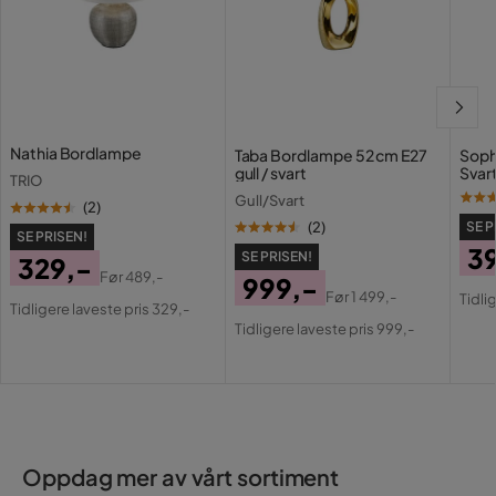
Nathia Bordlampe
Taba Bordlampe 52 cm E27
Soph
gull / svart
Svart
TRIO
Gull/Svart
(
2
)
(
2
)
SE P
SE PRISEN!
3
SE PRISEN!
329,-
Før
489,-
999,-
Pri
Or
Pris
Original
Før
1 499,-
Tidli
Tidligere laveste pris 329,-
Pris
Original
Pri
Pris
Tidligere laveste pris 999,-
Pris
Oppdag mer av vårt sortiment