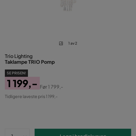
1 av 2
Trio Lighting
Taklampe TRIO Pomp
SE PRISEN!
1 199,-
Før
1 799,-
Pris
Original
Tidligere laveste pris 1 199,-
Pris