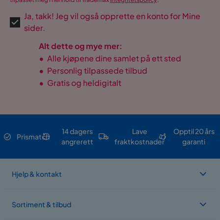
Ja, takk! Jeg vil også opprette en konto for Mine
sider.
Alt dette og mye mer:
•
Alle kjøpene dine samlet på ett sted
•
Personlig tilpassede tilbud
•
Gratis og heldigitalt
14 dagers
Lave
Opptil 20 års
Prismatch
angrerett
fraktkostnader
garanti
Hjelp & kontakt
Sortiment & tilbud