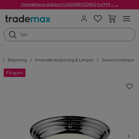
Utemøblene skal bort! LAGERRYDDING fra 999,- →
Belysning
Innendørsbelysning & Lamper
Soveromslampe
Få igjen