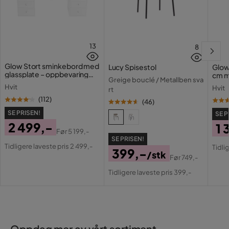
13
8
Glow Stort sminkebord med
Lucy Spisestol
Glow
glassplate – oppbevaring
cm m
Greige bouclé / Metallben sva
med skuffer og rom 120 cm
lamp
Hvit
Hvit
rt
med 
(
112
)
(
46
)
SE PRISEN!
SE P
2 499,-
1 
Før
5 199,-
Pris
Original
SE PRISEN!
Pri
Or
Tidligere laveste pris 2 499,-
Tidli
399,-
Pris
/stk
Pri
Før
749,-
Pris
Original
Tidligere laveste pris 399,-
Pris
Oppdag mer av vårt sortiment