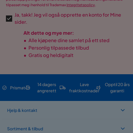
tilpasset meg i henhold til Trademax
Integritetspolicy
.
Ja, takk! Jeg vil også opprette en konto for Mine
sider.
Alt dette og mye mer:
•
Alle kjøpene dine samlet på ett sted
•
Personlig tilpassede tilbud
•
Gratis og heldigitalt
14 dagers
Lave
Opptil 20 års
Prismatch
angrerett
fraktkostnader
garanti
Hjelp & kontakt
Sortiment & tilbud