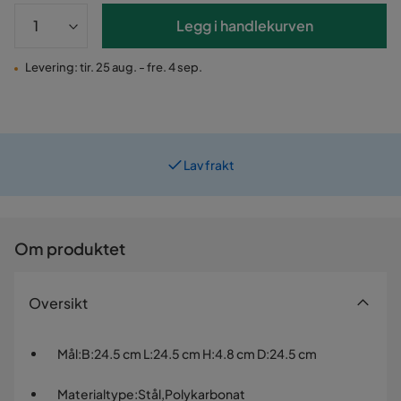
Legg i handlekurven
Levering: tir. 25 aug. - fre. 4 sep.
Lav frakt
Prismatch
Om produktet
Oversikt
Mål
:
B:24.5 cm L:24.5 cm H:4.8 cm D:24.5 cm
Materialtype
:
Stål,Polykarbonat