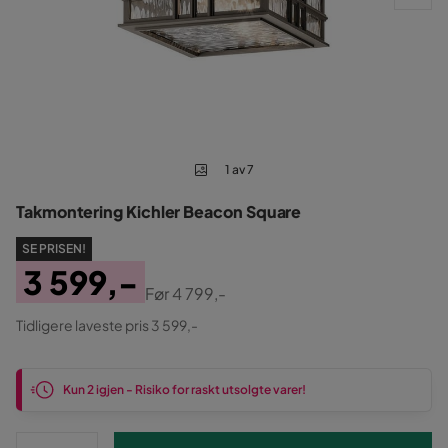
1 av 7
Takmontering Kichler Beacon Square
SE PRISEN!
3 599,-
Før
4 799,-
Pris
Original
Tidligere laveste pris 3 599,-
Pris
Kun 2 igjen - Risiko for raskt utsolgte varer!