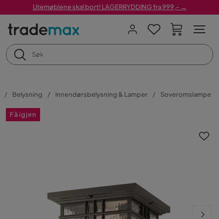
Utemøblene skal bort! LAGERRYDDING fra 999,- →
Belysning
Innendørsbelysning & Lamper
Soveromslampe
Få igjen