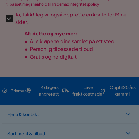
tilpasset meg i henhold til Trademax
Integritetspolicy
.
Ja, takk! Jeg vil også opprette en konto for Mine
sider.
Alt dette og mye mer:
•
Alle kjøpene dine samlet på ett sted
•
Personlig tilpassede tilbud
•
Gratis og heldigitalt
14 dagers
Lave
Opptil 20 års
Prismatch
angrerett
fraktkostnader
garanti
Hjelp & kontakt
Sortiment & tilbud