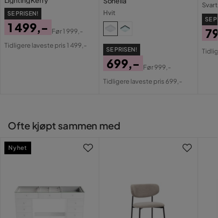
Sonella
Svart
Hvit
SE PRISEN!
SE P
1 499,-
7
Før
1 999,-
Pris
Original
Pri
Or
Tidligere laveste pris 1 499,-
SE PRISEN!
Pris
Tidli
Pri
699,-
Før
999,-
Pris
Original
Tidligere laveste pris 699,-
Pris
Ofte kjøpt sammen med
Nyhet