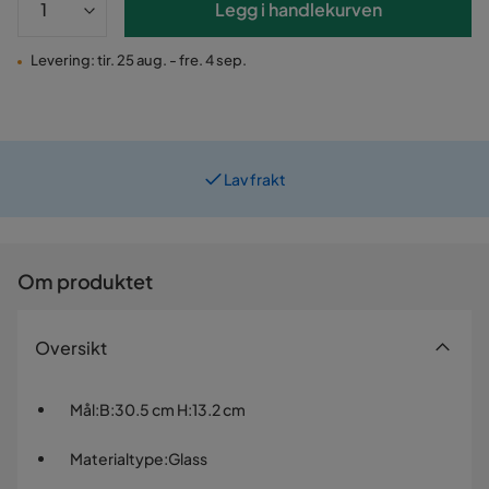
Legg i handlekurven
Levering: tir. 25 aug. - fre. 4 sep.
Lav frakt
Om produktet
Oversikt
Mål
:
B:30.5 cm H:13.2 cm
Materialtype
:
Glass