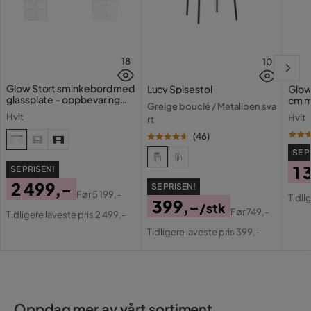
18
10
Glow Stort sminkebord med
Lucy Spisestol
Glow
glassplate – oppbevaring
cm m
Greige bouclé / Metallben sva
med skuffer og rom 120 cm
lamp
Hvit
Hvit
rt
med 
(
46
)
SE P
1 
SE PRISEN!
2 499,-
SE PRISEN!
Pri
Or
Før
5 199,-
Tidli
399,-
Pris
Original
/stk
Pri
Før
749,-
Tidligere laveste pris 2 499,-
Pris
Original
Pris
Tidligere laveste pris 399,-
Pris
Oppdag mer av vårt sortiment