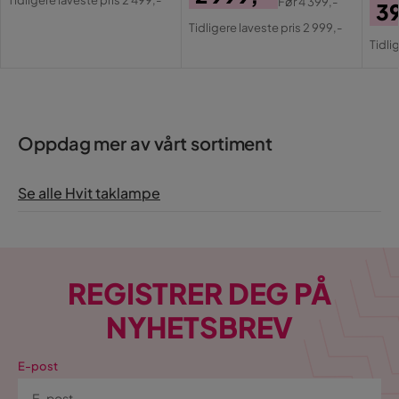
Før
4 399,-
IP-systemer
IP20
3
Pris
Pris
Original
Tidligere laveste pris 2 999,-
Pri
Or
Pris
Serie
Tidli
Pri
Innendørsbruk
Ja
Oppdag mer av vårt sortiment
Se alle Hvit taklampe
REGISTRER DEG PÅ
NYHETSBREV
E-post