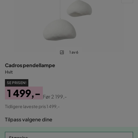
1 av 6
Cadros pendellampe
Hvit
SE PRISEN!
1 499,-
Før
2 199,-
Pris
Original
Tidligere laveste pris 1 499,-
Pris
Tilpass valgene dine
Størrelse