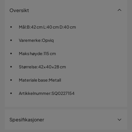
Oversikt
Mål
:
B:42 cm L:40 cm D:40 cm
Varemerke
:
Opviq
Maks høyde
:
115 cm
Størrelse
:
42x40x28 cm
Materiale base
:
Metall
Artikkelnummer
:
SQ0227154
Spesifikasjoner