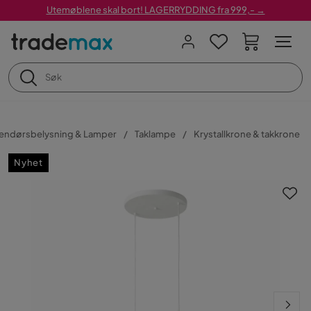
Utemøblene skal bort! LAGERRYDDING fra 999,- →
endørsbelysning & Lamper
Taklampe
Krystallkrone & takkrone
Nyhet