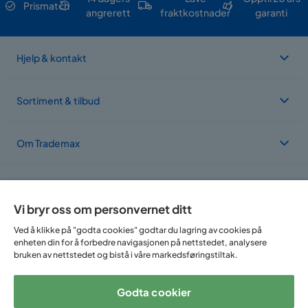
Prismatch
angrerett
fraktkostnader
garanti
Hjelp & kontakt
Sortiment & tilbud
Om Trademax
Vi er lokalisert i flere land
Vi bryr oss om personvernet ditt
Ved å klikke på "godta cookies" godtar du lagring av cookies på
enheten din for å forbedre navigasjonen på nettstedet, analysere
bruken av nettstedet og bistå i våre markedsføringstiltak.
Godta cookier