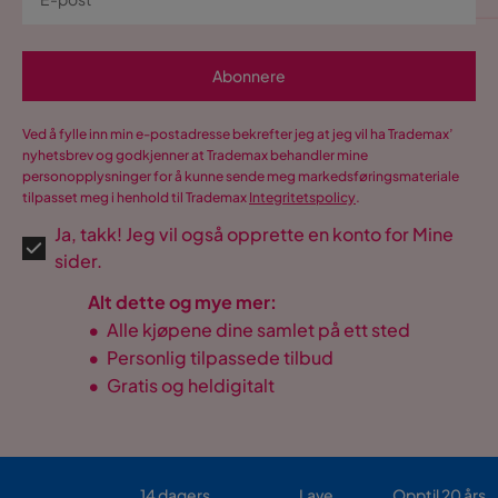
Abonnere
Ved å fylle inn min e-postadresse bekrefter jeg at jeg vil ha Trademax’
nyhetsbrev og godkjenner at Trademax behandler mine
personopplysninger for å kunne sende meg markedsføringsmateriale
tilpasset meg i henhold til Trademax
Integritetspolicy
.
Ja, takk! Jeg vil også opprette en konto for Mine
sider.
Alt dette og mye mer:
•
Alle kjøpene dine samlet på ett sted
•
Personlig tilpassede tilbud
•
Gratis og heldigitalt
14 dagers
Lave
Opptil 20 års