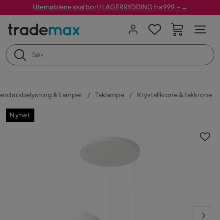
Utemøblene skal bort! LAGERRYDDING fra 999,- →
endørsbelysning & Lamper
Taklampe
Krystallkrone & takkrone
Nyhet