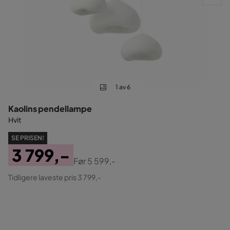
1 av 6
Kaolins pendellampe
Hvit
SE PRISEN!
3 799,-
Før
5 599,-
Pris
Original
Tidligere laveste pris 3 799,-
Pris