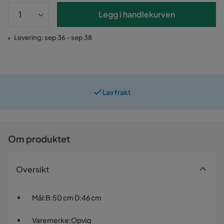
Legg i handlekurven
Levering: sep 36 - sep 38
Lav frakt
Om produktet
Oversikt
Mål
:
B:50 cm D:46 cm
Varemerke
:
Opviq