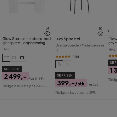
Effekt (W)
40 W
Stil
Moderne
Lampetype
Takkrone
31
10
Farge base
Hvit
Glow Stort sminkebord med
Lucy Spisestol
Glow
glassplate – oppbevaring
cm m
Greige bouclé / Metallben sva
med skuffer og rom 120 cm
lamp
Bruk
Innendørs
Hvit
Hvit
rt
med 
(
46
)
Farge skjerm
Hvit
SE P
1 
SE PRISEN!
Sokkel
E27
2 499,-
SE PRISEN!
Pri
Or
Før
5 199,-
Tidli
IP-systemer
IP20
399,-
Pris
Original
/stk
Pri
Før
749,-
Tidligere laveste pris 2 499,-
Pris
Original
Pris
Serie
Tidligere laveste pris 399,-
Pris
Innendørsbruk
Ja