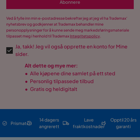
Abonnere
Ved å fylle inn min e-postadresse bekrefter jeg at jeg vil ha Trademax’
nyhetsbrev og godkjenner at Trademax behandler mine
personopplysninger for å kunne sende meg markedsføringsmateriale
tilpasset meg i henhold til Trademax
Integritetspolicy
.
Ja, takk! Jeg vil også opprette en konto for Mine
sider.
Alt dette og mye mer:
•
Alle kjøpene dine samlet på ett sted
•
Personlig tilpassede tilbud
•
Gratis og heldigitalt
14 dagers
Lave
Opptil 20 års
Prismatch
angrerett
fraktkostnader
garanti