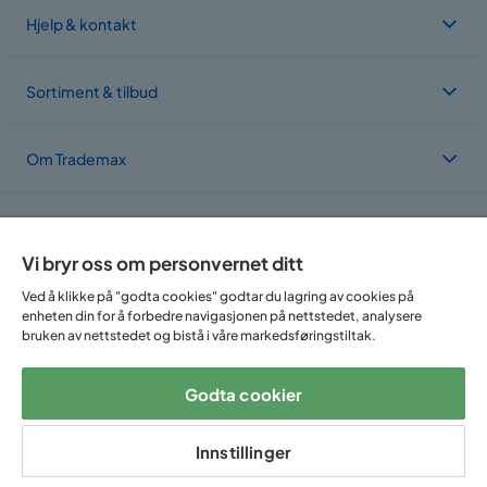
Hjelp & kontakt
Sortiment & tilbud
Om Trademax
Vi er lokalisert i flere land
Vi bryr oss om personvernet ditt
Ved å klikke på "godta cookies" godtar du lagring av cookies på
enheten din for å forbedre navigasjonen på nettstedet, analysere
bruken av nettstedet og bistå i våre markedsføringstiltak.
Godta cookier
Følg oss på:
Innstillinger
Copyright © 2025 Home Furnishing Nordic AB