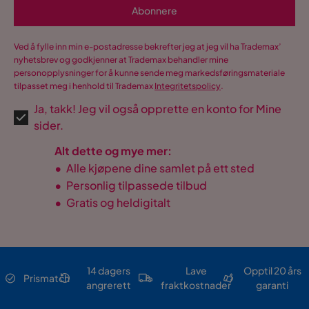
Abonnere
Ved å fylle inn min e-postadresse bekrefter jeg at jeg vil ha Trademax’
nyhetsbrev og godkjenner at Trademax behandler mine
personopplysninger for å kunne sende meg markedsføringsmateriale
tilpasset meg i henhold til Trademax
Integritetspolicy
.
Ja, takk! Jeg vil også opprette en konto for Mine
sider.
Alt dette og mye mer:
•
Alle kjøpene dine samlet på ett sted
•
Personlig tilpassede tilbud
•
Gratis og heldigitalt
14 dagers
Lave
Opptil 20 års
Prismatch
angrerett
fraktkostnader
garanti