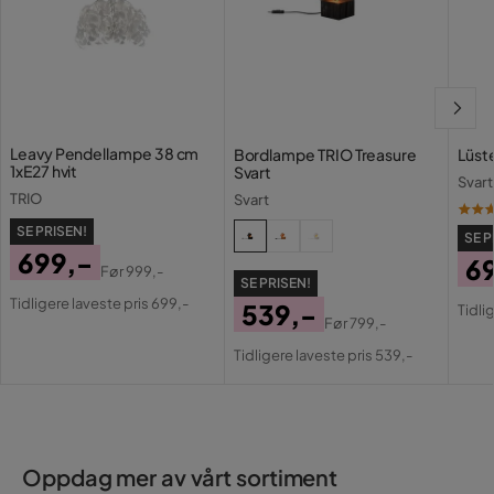
Leavy Pendellampe 38 cm
Bordlampe TRIO Treasure
Lüst
1xE27 hvit
Svart
Svart
TRIO
Svart
SE PRISEN!
SE P
699,-
6
Før
999,-
SE PRISEN!
Pris
Original
Pri
Or
Tidligere laveste pris 699,-
539,-
Tidli
Pris
Før
799,-
Pri
Pris
Original
Tidligere laveste pris 539,-
Pris
Oppdag mer av vårt sortiment