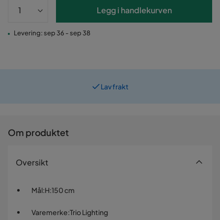
Legg i handlekurven
Levering: sep 36 - sep 38
Lav frakt
Prismatch
Om produktet
Oversikt
Mål
:
H:150 cm
Varemerke
:
Trio Lighting