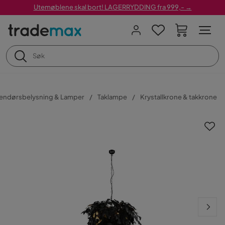
Utemøblene skal bort! LAGERRYDDING fra 999,- →
endørsbelysning & Lamper
Taklampe
Krystallkrone & takkrone