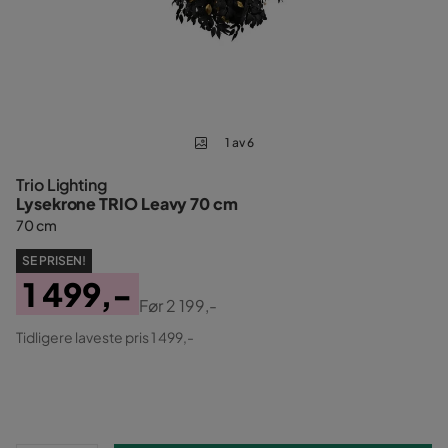
1 av 6
Trio Lighting
Lysekrone TRIO Leavy 70 cm
70 cm
SE PRISEN!
1 499,-
Før
2 199,-
Pris
Original
Tidligere laveste pris 1 499,-
Pris