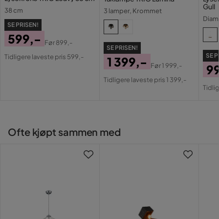
Gull
38 cm
3 lamper, Krommet
Diam
SE PRISEN!
599,-
Før
899,-
SE PRISEN!
Pris
Original
SE P
Tidligere laveste pris 599,-
1 399,-
Pris
Før
1 999,-
9
Pris
Original
Tidligere laveste pris 1 399,-
Pri
Or
Pris
Tidli
Pri
Ofte kjøpt sammen med