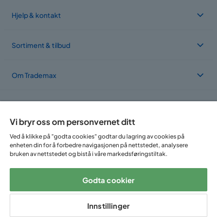
Hjelp & kontakt
Sortiment & tilbud
Om Trademax
Vi er lokalisert i flere land
Vi bryr oss om personvernet ditt
Ved å klikke på "godta cookies" godtar du lagring av cookies på
enheten din for å forbedre navigasjonen på nettstedet, analysere
bruken av nettstedet og bistå i våre markedsføringstiltak.
Godta cookier
Følg oss på:
Innstillinger