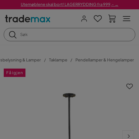
Utemøblene skal bort! LAGERRYDDING fra 999,- →
sbelysning & Lamper
Taklampe
Pendellamper & Hengelamper
Få igjen