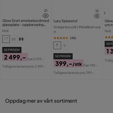
21
12
Glow Stort sminkebord med
Lucy Spisestol
Glow
glassplate – oppbevaring
cm m
Greige bouclé / Metallben sva
med skuffer og rom 120 cm
lamp
Hvit
Hvit
rt
med 
(
46
)
SE P
1 
SE PRISEN!
2 499,-
SE PRISEN!
Pri
Or
Før
5 199,-
Tidli
399,-
Pris
Original
/stk
Pri
Før
749,-
Tidligere laveste pris 2 499,-
Pris
Original
Pris
Tidligere laveste pris 399,-
Pris
Oppdag mer av vårt sortiment