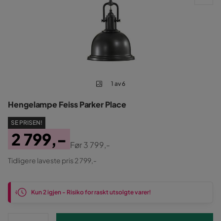
1 av 6
Hengelampe Feiss Parker Place
SE PRISEN!
2 799,-
Før
3 799,-
Pris
Original
Tidligere laveste pris 2 799,-
Pris
Kun 2 igjen - Risiko for raskt utsolgte varer!