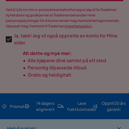
Ved å fylle inn min e-postadresse bekrefter jeg at jeg vil ha Trademax’
nyhetsbrev og godkjenner at Trademax behandler mine
personopplysninger for å kunne sende meg markedsføringsmateriale
tilpasset meg i henhold til Trademax
Integritetspolicy
.
Ja, takk! Jeg vil også opprette en konto for Mine
sider.
Alt dette og mye mer:
•
Alle kjøpene dine samlet på ett sted
•
Personlig tilpassede tilbud
•
Gratis og heldigitalt
14 dagers
Lave
Opptil 20 års
Prismatch
angrerett
fraktkostnader
garanti
Hjelp & kontakt