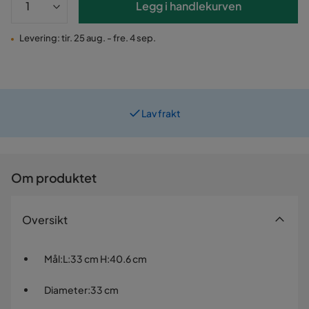
Legg i handlekurven
Levering: tir. 25 aug. - fre. 4 sep.
Lav frakt
Prismatch
Om produktet
Oversikt
Mål
:
L:33 cm H:40.6 cm
Diameter
:
33 cm