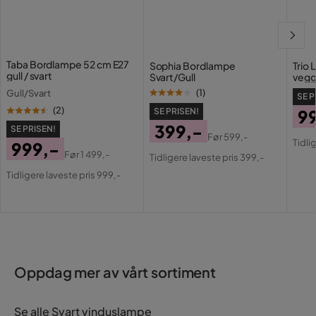
Taba Bordlampe 52 cm E27
Sophia Bordlampe
Trio 
gull / svart
Svart/Gull
vegg
(
1
)
Gull/Svart
SE P
(
2
)
SE PRISEN!
9
399,-
SE PRISEN!
Pri
Or
Før
599,-
Tidli
999,-
Pris
Original
Pri
Før
1 499,-
Tidligere laveste pris 399,-
Pris
Original
Pris
Tidligere laveste pris 999,-
Pris
Oppdag mer av vårt sortiment
Se alle Svart vinduslampe