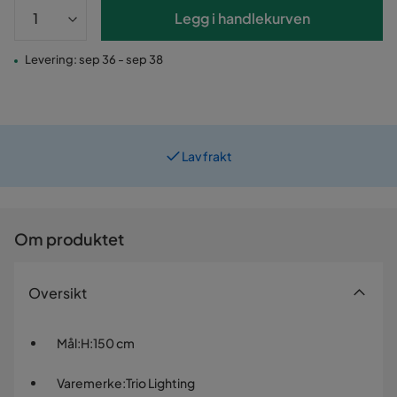
Legg i handlekurven
Levering: sep 36 - sep 38
Lav frakt
Prismatch
Om produktet
Oversikt
Mål
:
H:150 cm
Varemerke
:
Trio Lighting