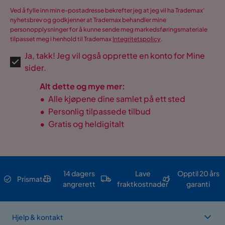
Ved å fylle inn min e-postadresse bekrefter jeg at jeg vil ha Trademax’
nyhetsbrev og godkjenner at Trademax behandler mine
personopplysninger for å kunne sende meg markedsføringsmateriale
tilpasset meg i henhold til Trademax
Integritetspolicy
.
Ja, takk! Jeg vil også opprette en konto for Mine
sider.
Alt dette og mye mer:
•
Alle kjøpene dine samlet på ett sted
•
Personlig tilpassede tilbud
•
Gratis og heldigitalt
14 dagers
Lave
Opptil 20 års
Prismatch
angrerett
fraktkostnader
garanti
Hjelp & kontakt