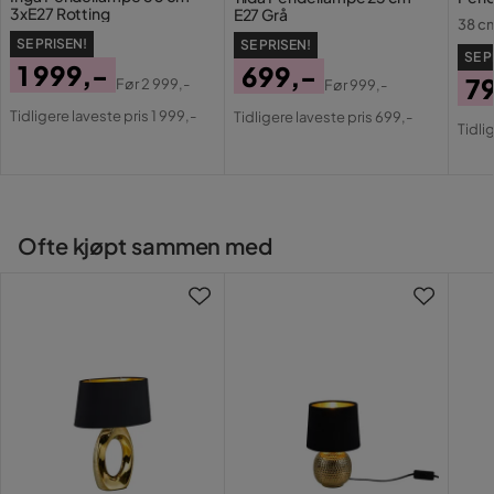
Beskyttelsesklasse: 2
3xE27 Rotting
E27 Grå
38 c
SE PRISEN!
SE PRISEN!
SE P
1 999,-
699,-
7
Før
2 999,-
Før
999,-
Pris
Original
Pris
Original
Pri
Or
Tidligere laveste pris 1 999,-
Tidligere laveste pris 699,-
Pris
Tidli
Pris
Pri
Ofte kjøpt sammen med