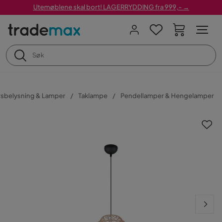
Utemøblene skal bort! LAGERRYDDING fra 999,- →
sbelysning & Lamper
Taklampe
Pendellamper & Hengelamper