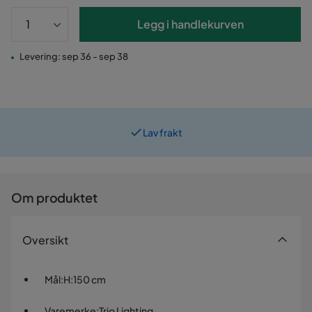
Legg i handlekurven
Levering: sep 36 - sep 38
Lav frakt
Prismatch
Om produktet
Oversikt
Mål
:
H:150 cm
Varemerke
:
Trio Lighting