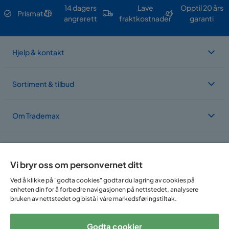
14 dagers
Lave
Opptil 20 års
Prismatch
angrerett
fraktkostnader
garanti
Hjelp & kontakt
Sortiment & tilbud
Om Trademax
Vi er lokalisert i flere land
Vi bryr oss om personvernet ditt
Ved å klikke på "godta cookies" godtar du lagring av cookies på
enheten din for å forbedre navigasjonen på nettstedet, analysere
bruken av nettstedet og bistå i våre markedsføringstiltak.
Godta cookier