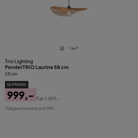
1 av 7
Trio Lighting
Pendel TRIO Laurine 58 cm
58 cm
SE PRISEN!
999,-
Før
1 499,-
Pris
Original
Tidligere laveste pris 999,-
Pris