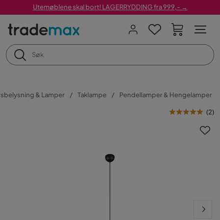
Utemøblene skal bort! LAGERRYDDING fra 999,- →
sbelysning & Lamper
Taklampe
Pendellamper & Hengelamper
(
2
)