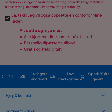
personopplysninger for å kunne sende meg markedsføringsmateriale
tilpasset meg i henhold til Trademax
Integritetspolicy
.
Ja, takk! Jeg vil også opprette en konto for Mine
sider.
Alt dette og mye mer:
•
Alle kjøpene dine samlet på ett sted
•
Personlig tilpassede tilbud
•
Gratis og heldigitalt
14 dagers
Lave
Opptil 20 års
Prismatch
angrerett
fraktkostnader
garanti
Hjelp & kontakt
Sortiment & tilbud