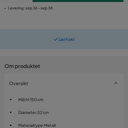
Levering: sep 36 - sep 38
Lav frakt
Om produktet
Oversikt
Mål
:
H:150 cm
Diameter
:
52 cm
Materialtype
:
Metall