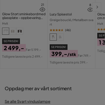
21
8
Glow Stort sminkebord med
Lucy Spisestol
Glow
glassplate – oppbevaring
cm m
Greige bouclé / Metallben sva
med skuffer og rom 120 cm
lamp
Hvit
Hvit
rt
med 
(
46
)
SE P
1 
SE PRISEN!
2 499,-
SE PRISEN!
Pri
Or
Før
5 199,-
Tidli
399,-
Pris
Original
/stk
Pri
Før
749,-
Tidligere laveste pris 2 499,-
Pris
Original
Pris
Tidligere laveste pris 399,-
Pris
Oppdag mer av vårt sortiment
Se alle Svart vinduslampe