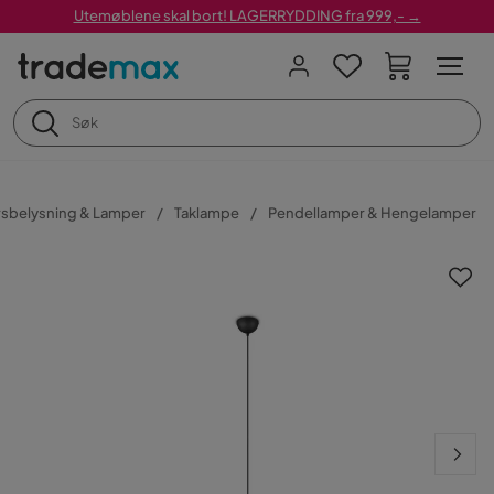
Utemøblene skal bort! LAGERRYDDING fra 999,- →
sbelysning & Lamper
Taklampe
Pendellamper & Hengelamper