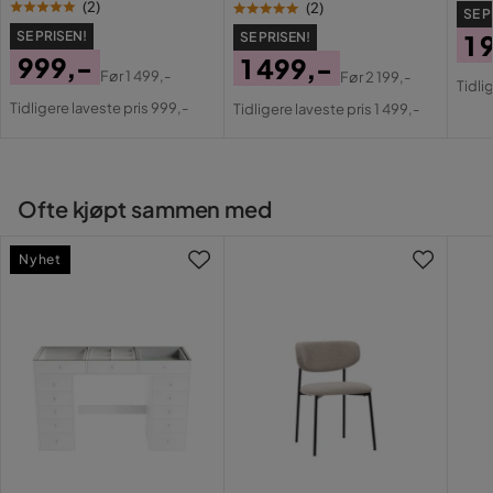
(
2
)
(
2
)
SE P
SE PRISEN!
SE PRISEN!
1 
999,-
1 499,-
Pri
Or
Før
1 499,-
Før
2 199,-
Tidli
Pris
Original
Pris
Original
Pri
Tidligere laveste pris 999,-
Tidligere laveste pris 1 499,-
Pris
Pris
Ofte kjøpt sammen med
Nyhet