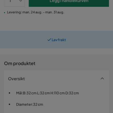
Legg i handlekurven
Levering: man. 24 aug. - man. 31 aug.
Lav frakt
Om produktet
Oversikt
Mål
:
B:32 cm L:32 cm H:110 cm D:32 cm
Diameter
:
32 cm