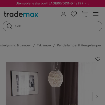
Utemøblene skal bort! LAGERRYDDING fra 999,- →
sbelysning & Lamper
Taklampe
Pendellamper & Hengelamper