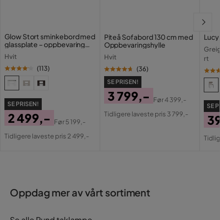
Glow Stort sminkebord med
Piteå Sofabord 130 cm med
Lucy
Metall:
glassplate – oppbevaring
Oppbevaringshylle
Greig
med skuffer og rom 120 cm
Hvit
Hvit
rt
(
113
)
(
36
)
SE PRISEN!
3 799,-
Før
4 399,-
SE PRISEN!
Pris
Original
SE P
Tidligere laveste pris 3 799,-
2 499,-
3
Pris
Før
5 199,-
Pris
Original
Pri
Or
Tidligere laveste pris 2 499,-
Tidli
Pris
Pri
Oppdag mer av vårt sortiment
Se alle Rund taklampe