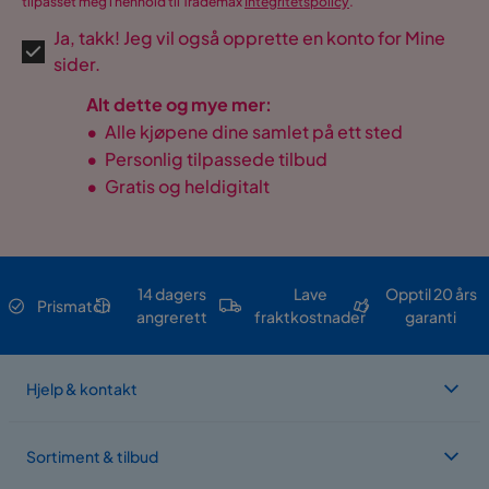
tilpasset meg i henhold til Trademax
Integritetspolicy
.
Ja, takk! Jeg vil også opprette en konto for Mine
sider.
Alt dette og mye mer:
•
Alle kjøpene dine samlet på ett sted
•
Personlig tilpassede tilbud
•
Gratis og heldigitalt
14 dagers
Lave
Opptil 20 års
Prismatch
angrerett
fraktkostnader
garanti
Hjelp & kontakt
Sortiment & tilbud