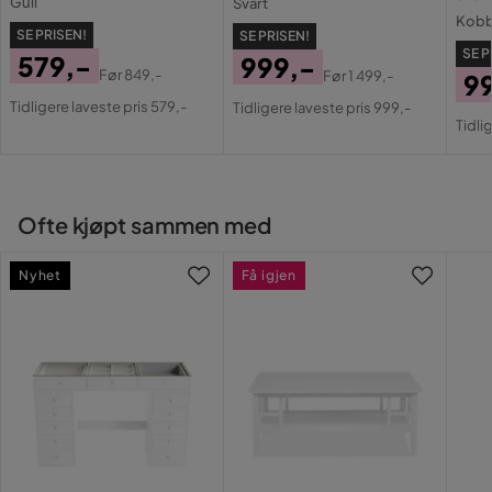
Gull
Svart
Bredde:
Kobbe
Høyde:
SE PRISEN!
SE PRISEN!
Utseende
Sølv
Vekt:
SE P
579,-
999,-
Før
849,-
Før
1 499,-
9
Pris
Original
Pris
Original
Spenning (V)
Tilbudet inkluderer:
Tidligere laveste pris 579,-
Tidligere laveste pris 999,-
Pri
Or
Pris
Pris
Tidli
Stil
Tidløs
Pri
Viktige funksjoner:
Vekt
7 kg
Ofte kjøpt sammen med
Farge
Sølv
Monteringsinformasjon:
Nyhet
Få igjen
Spenning
50 Hz
Tilleggsinformasjon:
Serie
SAUER
Vedlikeholdstips:
Akrylglass: