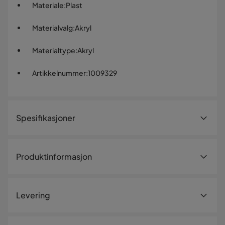
Materiale
:
Plast
Materialvalg
:
Akryl
Materialtype
:
Akryl
Artikkelnummer
:
1009329
Spesifikasjoner
Artikkelnummer:
1009329
Produktinformasjon
Størrelse
Høyde
110 cm
Levering
Diameter
32 cm
Bredde
32 cm