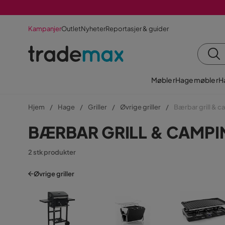
Kampanjer
Outlet
Nyheter
Reportasjer & guider
Møbler
Hagemøbler
H
Hjem
Hage
Griller
Øvrige griller
Bærbar grill & c
BÆRBAR GRILL & CAMPI
2 stk produkter
Øvrige griller