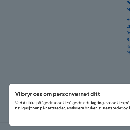
P
A
H
B
R
R
K
P
Vi bryr oss om personvernet ditt
Ved å klikke på "godta cookies" godtar du lagring av cookies på
navigasjonen på nettstedet, analysere bruken av nettstedet og b