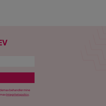
EV
Trademax behandler mine
demax
Integritetspolicy
.