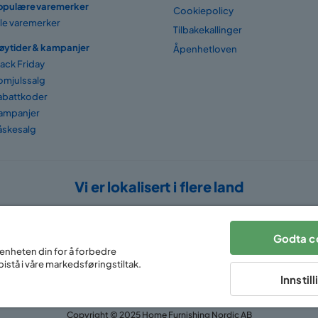
opulære varemerker
Cookiepolicy
lle varemerker
Tilbakekallinger
øytider & kampanjer
Åpenhetloven
lack Friday
omjulssalg
abattkoder
ampanjer
åskesalg
Vi er lokalisert i flere land
Godta c
 enheten din for å forbedre
istå i våre markedsføringstiltak.
Innstil
Copyright © 2025 Home Furnishing Nordic AB