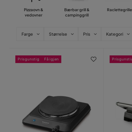
Pizzaovn &
Bærbar grill &
Raclettegrille
vedovner
campinggrill
Farge
Størrelse
Pris
Kategori
Prisgunstig
Få igjen
Prisgunsti