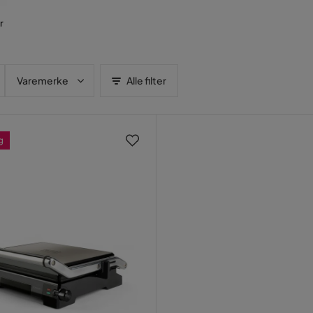
r
Varemerke
Alle filter
g