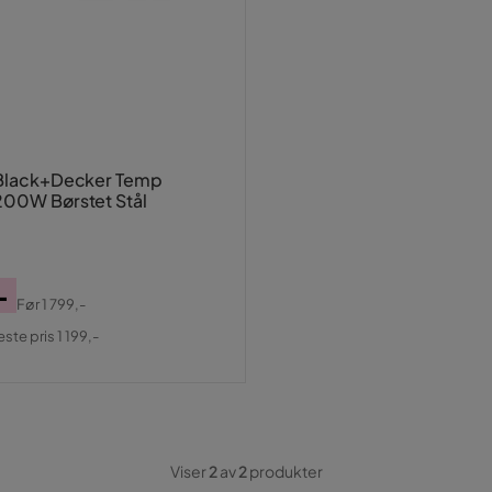
 Black+Decker Temp
200W Børstet Stål
-
Før
1 799,-
al
este pris 1 199,-
Viser
2
av
2
produkter