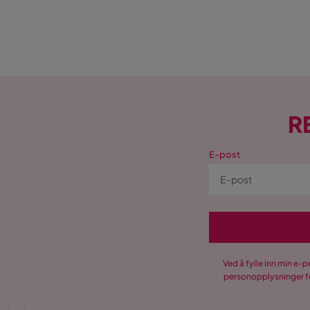
R
E-post
Ved å fylle inn min e-
personopplysninger fo