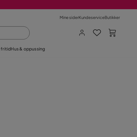
Mine sider
Kundeservice
Butikker
fritid
Hus & oppussing