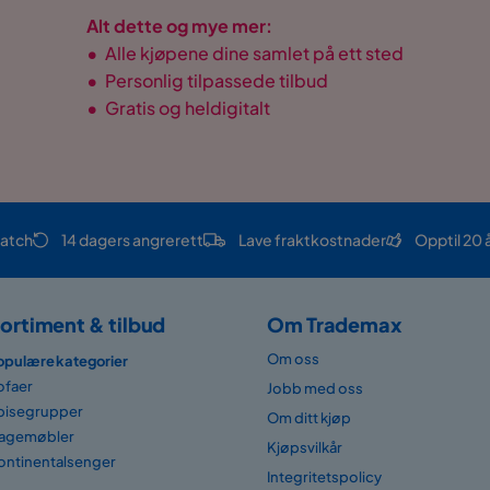
Alt dette og mye mer:
•
Alle kjøpene dine samlet på ett sted
•
Personlig tilpassede tilbud
•
Gratis og heldigitalt
atch
14 dagers angrerett
Lave fraktkostnader
Opptil 20 
ortiment & tilbud
Om Trademax
Om oss
opulære kategorier
ofaer
Jobb med oss
pisegrupper
Om ditt kjøp
agemøbler
Kjøpsvilkår
ontinentalsenger
Integritetspolicy