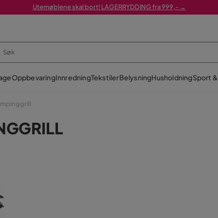
Utemøblene skal bort! LAGERRYDDING fra 999,- →
age
Oppbevaring
Innredning
Tekstiler
Belysning
Husholdning
Sport & 
ampinggrill
NGGRILL