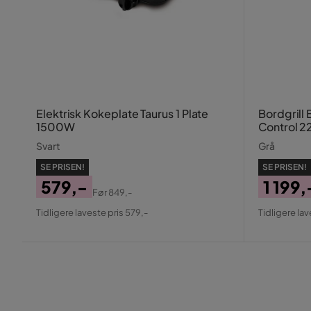
Elektrisk Kokeplate Taurus 1 Plate
Bordgrill
1500W
Control 2
Svart
Grå
SE PRISEN!
SE PRISEN!
579,-
1 199,
Før
849,-
Pris
Original
Pris
Origin
Tidligere laveste pris 579,-
Tidligere lav
Pris
Pris