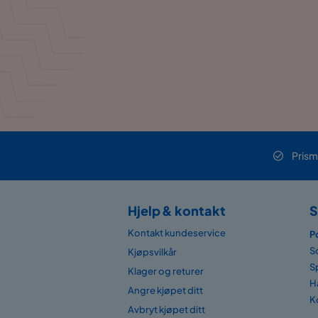
Prism
Hjelp & kontakt
S
Kontakt kundeservice
P
S
Kjøpsvilkår
S
Klager og returer
H
Angre kjøpet ditt
K
Avbryt kjøpet ditt