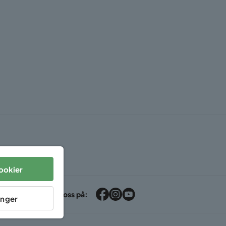
ookier
Følg oss på:
linger