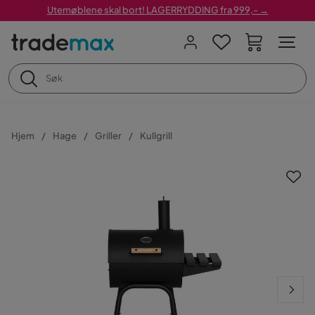
Utemøblene skal bort! LAGERRYDDING fra 999,- →
Hjem
Hage
Griller
Kullgrill