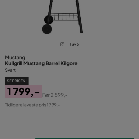
1 av 6
Mustang
Kullgrill Mustang Barrel Kilgore
Svart
SE PRISEN!
1 799,-
Før
2 599,-
Pris
Original
Tidligere laveste pris 1 799,-
Pris