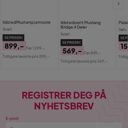
Ildsted Mustang Lemoore
Ildstedssett Mustang
Pizz
Bridge 4 Deler
Svart
Sølv
Svart
SE PRISEN!
SE P
SE PRISEN!
899,-
15
Før
1 299,-
569,-
Pris
Original
Pri
Or
Før
849,-
Tidligere laveste pris 899,-
Pris
Original
Tidli
Pris
Pri
Tidligere laveste pris 569,-
Pris
REGISTRER DEG PÅ
NYHETSBREV
E-post