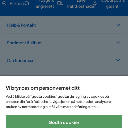
14 dagers
Lave
Opptil 20 års
Prismatch
angrerett
fraktkostnader
garanti
Hjelp & kontakt
Sortiment & tilbud
Om Trademax
Vi er lokalisert i flere land
Vi bryr oss om personvernet ditt
Ved å klikke på "godta cookies" godtar du lagring av cookies på
enheten din for å forbedre navigasjonen på nettstedet, analysere
bruken av nettstedet og bistå i våre markedsføringstiltak.
Godta cookier