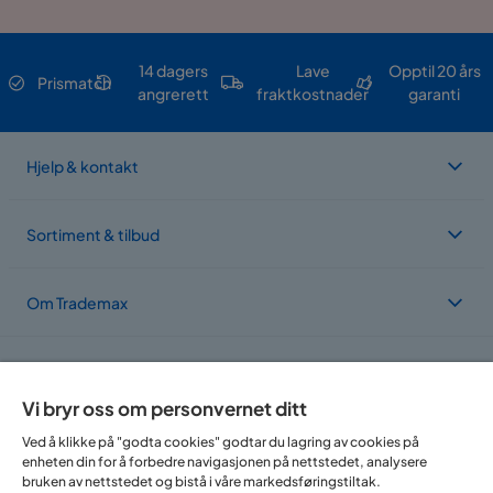
14 dagers
Lave
Opptil 20 års
Prismatch
angrerett
fraktkostnader
garanti
Hjelp & kontakt
Sortiment & tilbud
Om Trademax
Vi er lokalisert i flere land
Vi bryr oss om personvernet ditt
Ved å klikke på "godta cookies" godtar du lagring av cookies på
enheten din for å forbedre navigasjonen på nettstedet, analysere
bruken av nettstedet og bistå i våre markedsføringstiltak.