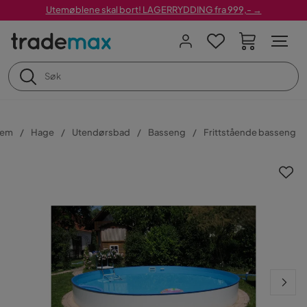
Utemøblene skal bort! LAGERRYDDING fra 999,- →
jem
Hage
Utendørsbad
Basseng
Frittstående basseng