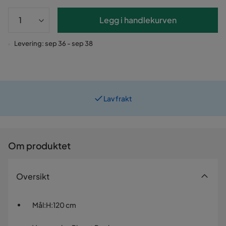
Legg i handlekurven
Levering: sep 36 - sep 38
Lav frakt
Prismatch
Om produktet
Oversikt
Mål
:
H:120 cm