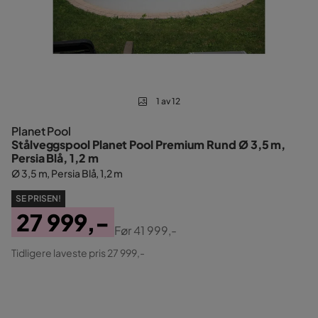
1 av 12
Planet Pool
Stålveggspool Planet Pool Premium Rund Ø 3,5 m,
Persia Blå, 1,2 m
Ø 3,5 m, Persia Blå, 1,2 m
SE PRISEN!
27 999,-
Før
41 999,-
Pris
Original
Tidligere laveste pris 27 999,-
Pris