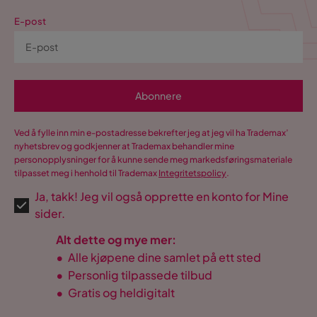
E-post
Abonnere
Ved å fylle inn min e-postadresse bekrefter jeg at jeg vil ha Trademax’
nyhetsbrev og godkjenner at Trademax behandler mine
personopplysninger for å kunne sende meg markedsføringsmateriale
tilpasset meg i henhold til Trademax
Integritetspolicy
.
Ja, takk! Jeg vil også opprette en konto for Mine
sider.
Alt dette og mye mer:
•
Alle kjøpene dine samlet på ett sted
•
Personlig tilpassede tilbud
•
Gratis og heldigitalt