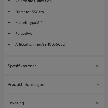
Varemerke
:
Planet Pool
Diameter
:
350 cm
Materialtype
:
Stål
Farge
:
Hvit
Artikkelnummer
:
SYN0035032
Spesifikasjoner
Artikkelnummer:
SYN0035032
Produktinformasjon
Størrelse
Diameter
350 cm
Levering
Høyde
120 cm