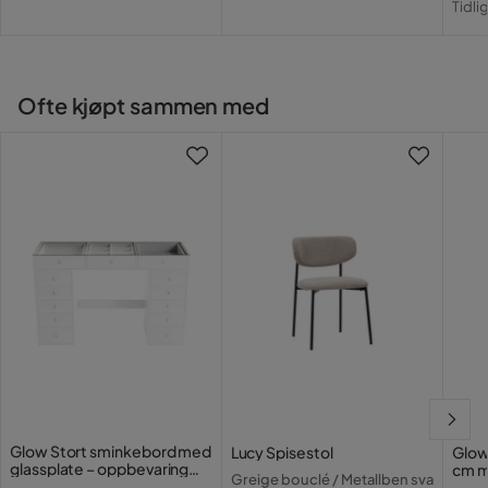
Pris
Tidli
Pri
Ofte kjøpt sammen med
Glow Stort sminkebord med
Lucy Spisestol
Glow
glassplate – oppbevaring
cm m
Greige bouclé / Metallben sva
med skuffer og rom 120 cm
lamp