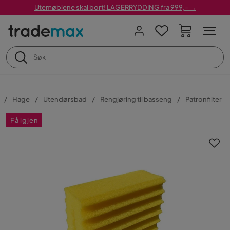
Utemøblene skal bort! LAGERRYDDING fra 999,- →
Hage
Utendørsbad
Rengjøring til basseng
Patronfilter
Få igjen