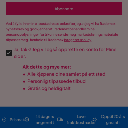
Abonnere
Ved å fylle inn min e-postadresse bekrefter jeg at jeg vil ha Trademax’
nyhetsbrev og godkjenner at Trademax behandler mine
personopplysninger for å kunne sende meg markedsføringsmateriale
tilpasset meg i henhold til Trademax
Integritetspolicy
.
Ja, takk! Jeg vil også opprette en konto for Mine
sider.
Alt dette og mye mer:
•
Alle kjøpene dine samlet på ett sted
•
Personlig tilpassede tilbud
•
Gratis og heldigitalt
14 dagers
Lave
Opptil 20 års
Prismatch
angrerett
fraktkostnader
garanti