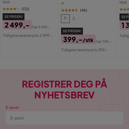
Hvit
Hvit
rt
med 
(
112
)
(
46
)
SE PRISEN!
SE P
2 499,-
1 
Før
5 199,-
Pris
Original
SE PRISEN!
Pri
Or
Tidligere laveste pris 2 499,-
Tidli
399,-
Pris
/stk
Pri
Før
749,-
Pris
Original
Tidligere laveste pris 399,-
Pris
REGISTRER DEG PÅ
NYHETSBREV
E-post