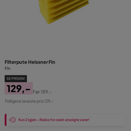
Filterpute Heissner Fin
Fin
SE PRISEN!
129,-
Før
189,-
Pris
Original
Tidligere laveste pris 129,-
Pris
Kun 2 igjen - Risiko for raskt utsolgte varer!