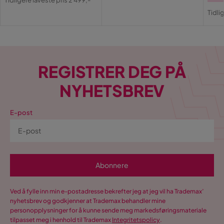
Pri
Or
Pris
Tidli
Pri
REGISTRER DEG PÅ
NYHETSBREV
E-post
Abonnere
Ved å fylle inn min e-postadresse bekrefter jeg at jeg vil ha Trademax’
nyhetsbrev og godkjenner at Trademax behandler mine
personopplysninger for å kunne sende meg markedsføringsmateriale
tilpasset meg i henhold til Trademax
Integritetspolicy
.