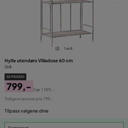
1 av 8
Hylle utendørs Villadose 60 cm
Grå
SE PRISEN!
799,-
Før
1 199,-
Pris
Original
Tidligere laveste pris 799,-
Pris
Tilpass valgene dine
Fargenavn