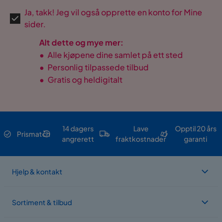
Ja, takk! Jeg vil også opprette en konto for Mine
sider.
Alt dette og mye mer:
•
Alle kjøpene dine samlet på ett sted
•
Personlig tilpassede tilbud
•
Gratis og heldigitalt
14 dagers
Lave
Opptil 20 års
Prismatch
angrerett
fraktkostnader
garanti
Hjelp & kontakt
Sortiment & tilbud