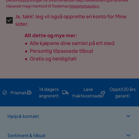
personopplysninger for å kunne sende meg markedsføringsmateriale
tilpasset meg i henhold til Trademax
Integritetspolicy
.
Ja, takk! Jeg vil også opprette en konto for Mine
sider.
Alt dette og mye mer:
•
Alle kjøpene dine samlet på ett sted
•
Personlig tilpassede tilbud
•
Gratis og heldigitalt
14 dagers
Lave
Opptil 20 års
Prismatch
angrerett
fraktkostnader
garanti
Hjelp & kontakt
Sortiment & tilbud