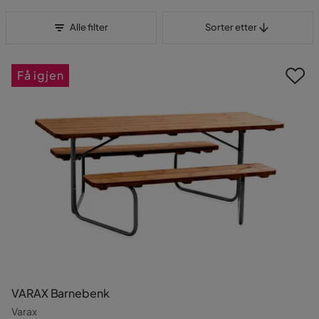
Sorter etter
Alle filter
Sorter etter
Få igjen
VARAX Barnebenk
Varax