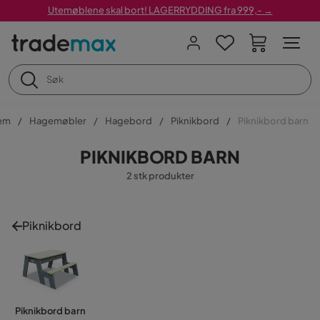
Utemøblene skal bort! LAGERRYDDING fra 999,- →
em
Hagemøbler
Hagebord
Piknikbord
Piknikbord barn
PIKNIKBORD BARN
2 stk produkter
Piknikbord
Piknikbord barn