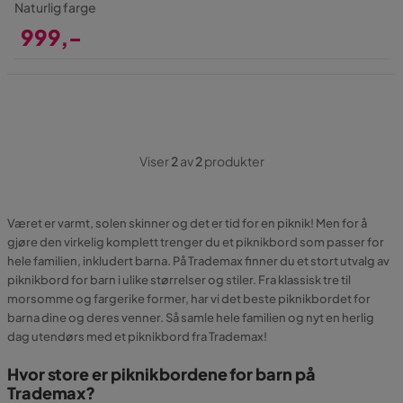
Naturlig farge
999,-
Pris
Viser
2
av
2
produkter
Været er varmt, solen skinner og det er tid for en piknik! Men for å
gjøre den virkelig komplett trenger du et piknikbord som passer for
hele familien, inkludert barna. På Trademax finner du et stort utvalg av
piknikbord for barn i ulike størrelser og stiler. Fra klassisk tre til
morsomme og fargerike former, har vi det beste piknikbordet for
barna dine og deres venner. Så samle hele familien og nyt en herlig
dag utendørs med et piknikbord fra Trademax!
Hvor store er piknikbordene for barn på
Trademax?