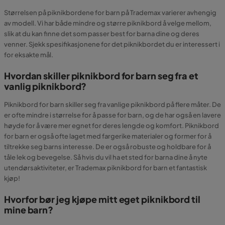
Størrelsen på piknikbordene for barn på Trademax varierer avhengig
av modell. Vi har både mindre og større piknikbord å velge mellom,
slik at du kan finne det som passer best for barna dine og deres
venner. Sjekk spesifikasjonene for det piknikbordet du er interessert i
for eksakte mål.
Hvordan skiller piknikbord for barn seg fra et
vanlig piknikbord?
Piknikbord for barn skiller seg fra vanlige piknikbord på flere måter. De
er ofte mindre i størrelse for å passe for barn, og de har også en lavere
høyde for å være mer egnet for deres lengde og komfort. Piknikbord
for barn er også ofte laget med fargerike materialer og former for å
tiltrekke seg barns interesse. De er også robuste og holdbare for å
tåle lek og bevegelse. Så hvis du vil ha et sted for barna dine å nyte
utendørsaktiviteter, er Trademax piknikbord for barn et fantastisk
kjøp!
Hvorfor bør jeg kjøpe mitt eget piknikbord til
mine barn?