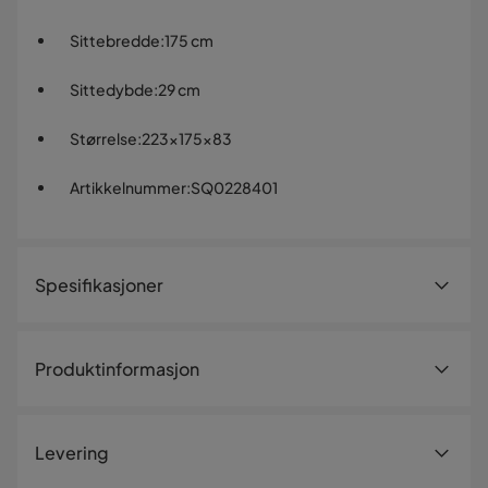
Sittebredde
:
175 cm
Sittedybde
:
29 cm
Størrelse
:
223x175x83
Artikkelnummer
:
SQ0228401
Spesifikasjoner
Artikkelnummer:
SQ0228401
Produktinformasjon
Størrelse
Høyde
83 cm
Levering
Sittebredde
175 cm