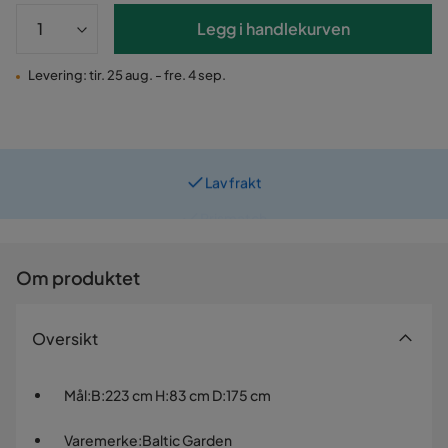
Legg i handlekurven
Levering: tir. 25 aug. - fre. 4 sep.
Lav frakt
Prismatch
Om produktet
Oversikt
Mål
:
B:223 cm H:83 cm D:175 cm
Varemerke
:
Baltic Garden