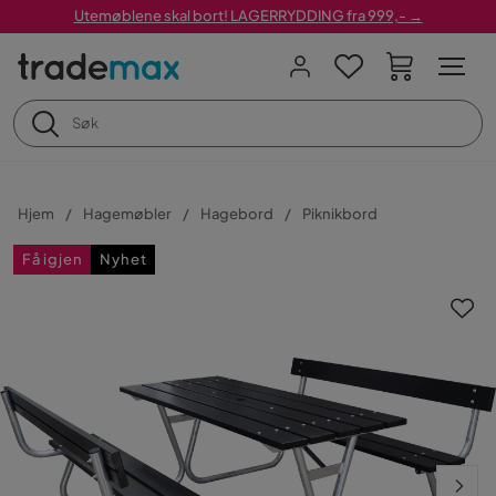
Utemøblene skal bort! LAGERRYDDING fra 999,- →
Hjem
Hagemøbler
Hagebord
Piknikbord
Få igjen
Nyhet