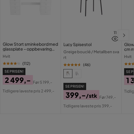
Farge
Svart,Grå
Serie
11
Glow Stort sminkebord med
Lucy Spisestol
Glow
glassplate – oppbevaring
cm m
Greige bouclé / Metallben sva
med skuffer og rom 120 cm
lamp
Hvit
Hvit
rt
med 
(
112
)
(
46
)
SE PRISEN!
SE P
2 499,-
1 
Før
5 199,-
Pris
Original
SE PRISEN!
Pri
Or
Tidligere laveste pris 2 499,-
Tidli
399,-
Pris
/stk
Pri
Før
749,-
Pris
Original
Tidligere laveste pris 399,-
Pris