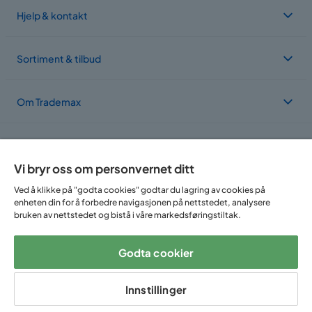
Hjelp & kontakt
Sortiment & tilbud
Om Trademax
Vi er lokalisert i flere land
Vi bryr oss om personvernet ditt
Ved å klikke på "godta cookies" godtar du lagring av cookies på
enheten din for å forbedre navigasjonen på nettstedet, analysere
bruken av nettstedet og bistå i våre markedsføringstiltak.
Godta cookier
Følg oss på:
Innstillinger
Copyright © 2025 Home Furnishing Nordic AB