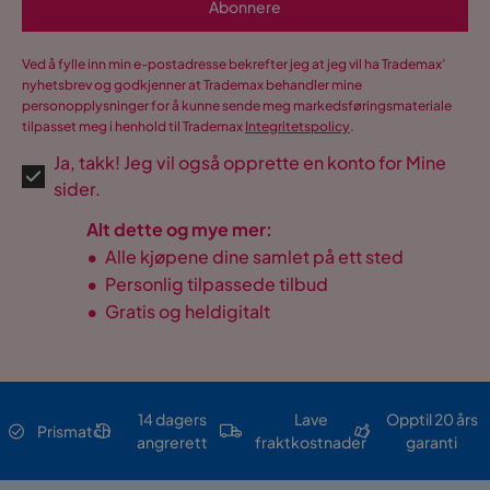
Abonnere
Ved å fylle inn min e-postadresse bekrefter jeg at jeg vil ha Trademax’
nyhetsbrev og godkjenner at Trademax behandler mine
personopplysninger for å kunne sende meg markedsføringsmateriale
tilpasset meg i henhold til Trademax
Integritetspolicy
.
Ja, takk! Jeg vil også opprette en konto for Mine
sider.
Alt dette og mye mer:
•
Alle kjøpene dine samlet på ett sted
•
Personlig tilpassede tilbud
•
Gratis og heldigitalt
14 dagers
Lave
Opptil 20 års
Prismatch
angrerett
fraktkostnader
garanti