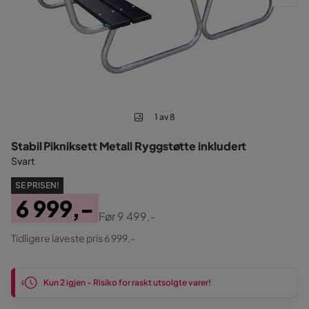
1 av 8
Stabil Pikniksett Metall Ryggstøtte inkludert
Svart
SE PRISEN!
6 999,-
Før
9 499,-
Pris
Original
Tidligere laveste pris 6 999,-
Pris
Kun 2 igjen - Risiko for raskt utsolgte varer!