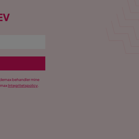
EV
Trademax behandler mine
demax
Integritetspolicy
.