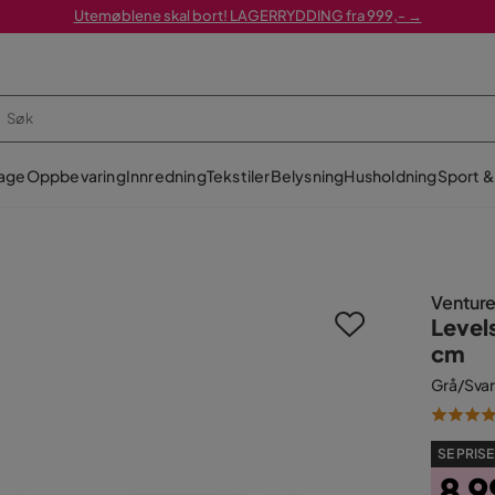
Utemøblene skal bort! LAGERRYDDING fra 999,- →
age
Oppbevaring
Innredning
Tekstiler
Belysning
Husholdning
Sport & 
Ventur
Level
cm
Grå/Svar
SE PRISE
8 9