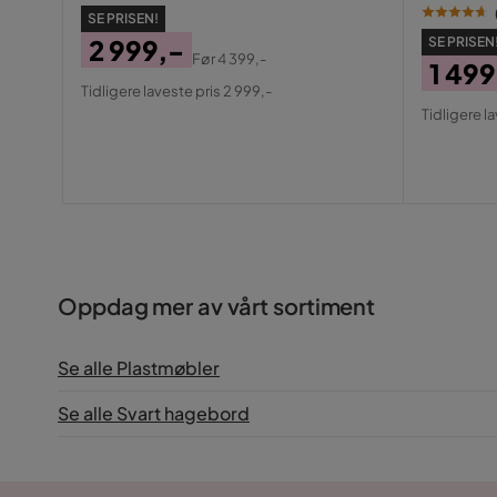
SE PRISEN!
SE PRISEN
2 999,-
Før
4 399,-
1 499
Pris
Original
Tidligere laveste pris 2 999,-
Pris
Origin
Pris
Tidligere la
Pris
Oppdag mer av vårt sortiment
Se alle Plastmøbler
Se alle Svart hagebord