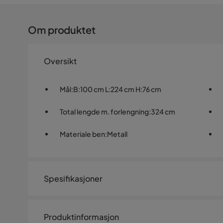
Om produktet
Oversikt
Mål
:
B:100 cm L:224 cm H:76 cm
Total lengde m. forlengning
:
324 cm
Materiale ben
:
Metall
Spesifikasjoner
Artikkelnummer:
576474
Produktinformasjon
Størrelse