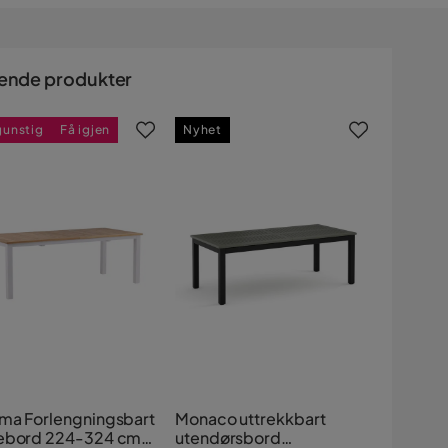
ende produkter
gunstig
Få igjen
Nyhet
ma Forlengningsbart
Monaco uttrekkbart
ebord 224-324 cm
utendørsbord