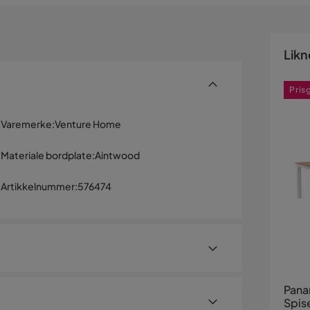
Likn
Pris
Varemerke
:
Venture Home
Materiale bordplate
:
Aintwood
Artikkelnummer
:
576474
Pana
Spis