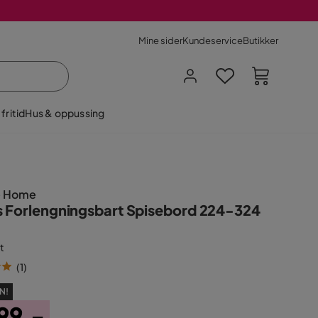
Mine sider
Kundeservice
Butikker
fritid
Hus & oppussing
e Home
s Forlengningsbart Spisebord 224-324
t
(
1
)
N!
99,-