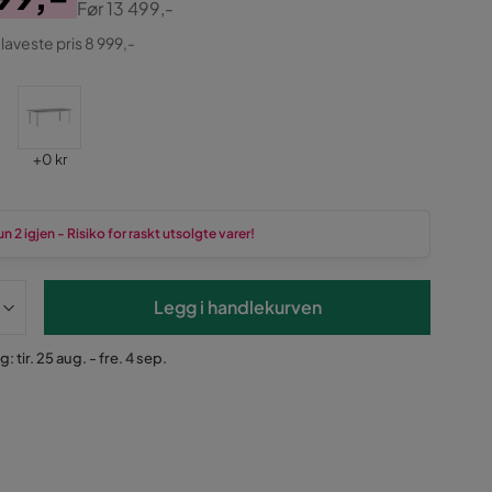
Før
13 499,-
ginal
 laveste pris 8 999,-
Pris
+
0 kr
n 2 igjen - Risiko for raskt utsolgte varer!
Legg i handlekurven
: tir. 25 aug. - fre. 4 sep.