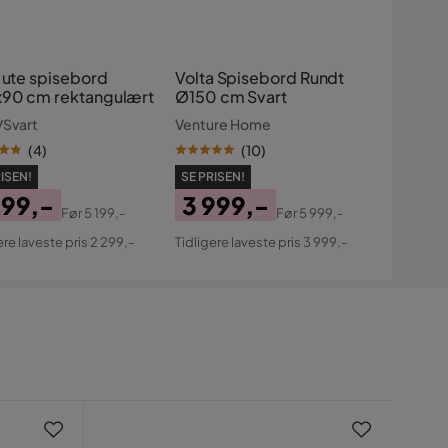
s ute spisebord
Volta Spisebord Rundt
90 cm rektangulært
Ø150 cm Svart
/Svart
Venture Home
(
4
)
(
10
)
ISEN!
SE PRISEN!
299,-
3 999,-
Før
5 199,-
Før
5 999,-
s
ginal
Pris
Original
ere laveste pris 2 299,-
Tidligere laveste pris 3 999,-
s
Pris