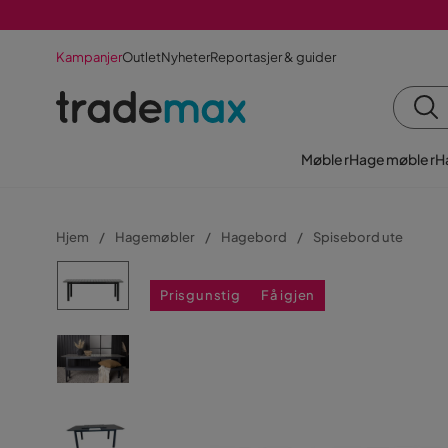
Kampanjer
Outlet
Nyheter
Reportasjer & guider
Møbler
Hagemøbler
H
Hjem
Hagemøbler
Hagebord
Spisebord ute
Prisgunstig
Få igjen