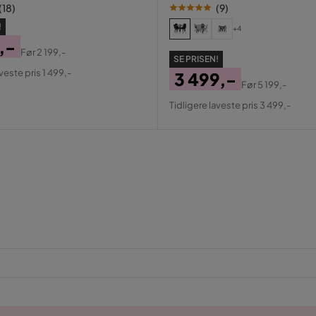
(
18
)
(
9
)
!
+4
,-
Før
2 199,-
SE PRISEN!
al
veste pris 1 499,-
3 499,-
Før
5 199,-
Pris
Original
Tidligere laveste pris 3 499,-
Pris