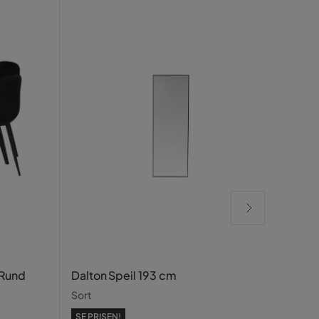
Hamd
 Rund
Dalton Speil 193 cm
Hvit
Sort
SE PRISEN!