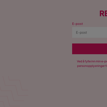
R
E-post
Ved å fylle inn min e-
personopplysninger fo