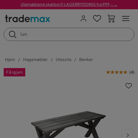
Utemøblene skal bort! LAGERRYDDING fra 999,- →
Hjem
Hagemøbler
Utesofa
Benker
Få igjen
(
4
)