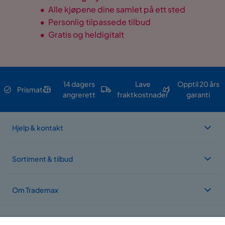
Spesifikasjoner
•
Alle kjøpene dine samlet på ett sted
•
Personlig tilpassede tilbud
Farge: Shabby Chic Grey
•
Gratis og heldigitalt
Dybde: 39 cm
Høyde: 44 cm
Bredde: 100 cm
Materiell: Furu
Sittehøyde: 44 cm
14 dagers
Lave
Opptil 20 års
Prismatch
Krever montering: Ja
angrerett
fraktkostnader
garanti
Valgbare
Hjelp & kontakt
Gjennomføring: Shabby Chic Grey
Lengde: 100 cm
Sortiment & tilbud
Om Trademax
Vi er lokalisert i flere land