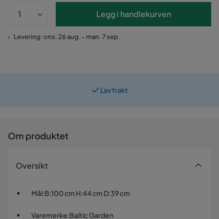
Legg i handlekurven
Levering: ons. 26 aug. - man. 7 sep.
Lav frakt
Prismatch
Om produktet
Oversikt
Mål
:
B:100 cm H:44 cm D:39 cm
Varemerke
:
Baltic Garden