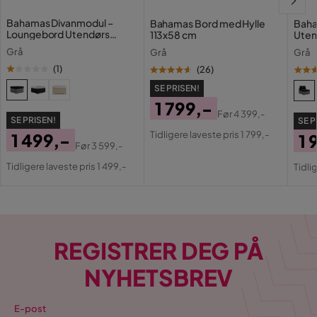
Bahamas Divanmodul –
Bahamas Bord med Hylle
Baha
Loungebord Utendørs
113x58 cm
Uten
75x75 cm til Sofaer
Grå
Grå
Grå
(
1
)
(
26
)
SE PRISEN!
1 799,-
Før
4 399,-
SE PRISEN!
SE P
Pris
Original
Tidligere laveste pris 1 799,-
1 499,-
1 
Pris
Før
3 599,-
Pris
Original
Pri
Or
Tidligere laveste pris 1 499,-
Tidli
Pris
Pri
REGISTRER DEG PÅ
NYHETSBREV
E-post