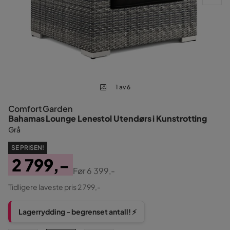
1 av 6
Comfort Garden
Bahamas Lounge Lenestol Utendørs i Kunstrotting
Grå
SE PRISEN!
2 799,-
Før
6 399,-
Pris
Original
Tidligere laveste pris 2 799,-
Pris
Lagerrydding - begrenset antall! ⚡️