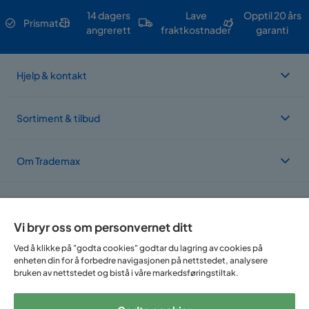
14 dagers
Lave
Opptil 20 års
Prismatch
angrerett
fraktkostnader
garanti
Hjelp & kontakt
Sortiment & tilbud
Om Trademax
Vi er lokalisert i flere land
Vi bryr oss om personvernet ditt
Ved å klikke på "godta cookies" godtar du lagring av cookies på
enheten din for å forbedre navigasjonen på nettstedet, analysere
bruken av nettstedet og bistå i våre markedsføringstiltak.