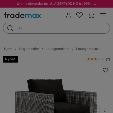
Utemøblene skal bort! LAGERRYDDING fra 999,- →
Hjem
Hagemøbler
Loungemøbler
Loungestol ute
Nyhet
(
2
)