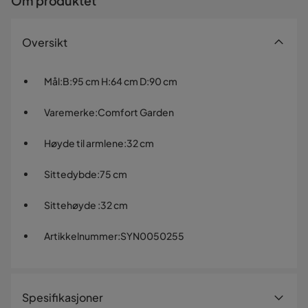
Om produktet
Oversikt
Mål
:
B:95 cm H:64 cm D:90 cm
Varemerke
:
Comfort Garden
Høyde til armlene
:
32 cm
Sittedybde
:
75 cm
Sittehøyde
:
32 cm
Artikkelnummer
:
SYN0050255
Spesifikasjoner