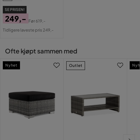
Farge
Svart
SE PRISEN!
Fotskammel inkludert
Nei
249,-
Før
619,-
Pris
Original
Serie
Bahamas
Tidligere laveste pris 249,-
Pris
Ofte kjøpt sammen med
Nyhet
Nyh
Outlet