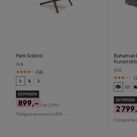
Park Solstol
Bahamas L
Kunstrott
Grå
Grå
(
16
)
(
SE PRISEN!
SE PRISEN!
899,-
Før
2 999,-
2 799
Pris
Original
Tidligere laveste pris 899,-
Pris
Origin
Pris
Tidligere lav
Pris