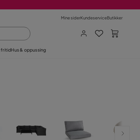
Mine sider
Kundeservice
Butikker
fritid
Hus & oppussing