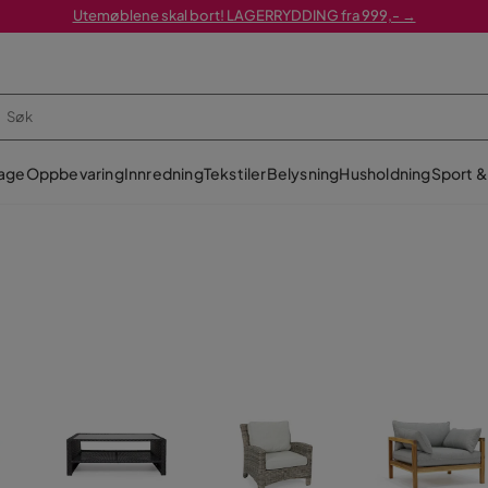
Utemøblene skal bort! LAGERRYDDING fra 999,- →
age
Oppbevaring
Innredning
Tekstiler
Belysning
Husholdning
Sport & 