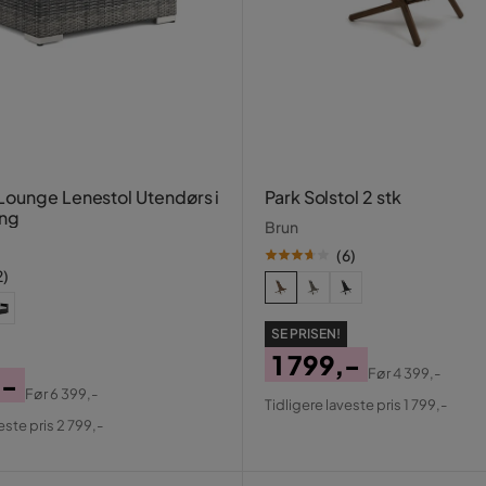
ounge Lenestol Utendørs i
Park Solstol 2 stk
ing
Brun
(
6
)
2
)
SE PRISEN!
1 799,-
Før
4 399,-
,-
Pris
Original
Før
6 399,-
Tidligere laveste pris 1 799,-
al
Pris
este pris 2 799,-