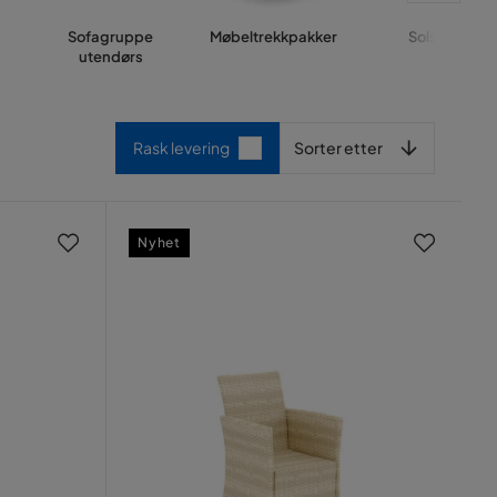
Sofagruppe
Møbeltrekkpakker
Solseng
utendørs
Sorter etter
Rask levering
Sorter etter
Nyhet