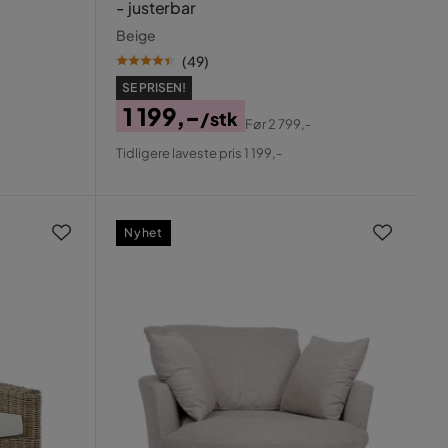
- justerbar
Beige
(
49
)
SE PRISEN!
1 199,-
/stk
Før
2 799,-
Pris
Original
Tidligere laveste pris 1 199,-
Pris
Nyhet