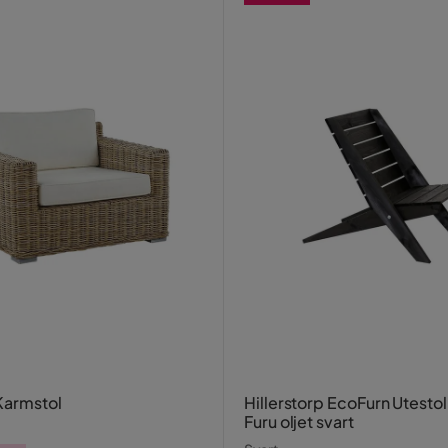
 Karmstol
Hillerstorp EcoFurn Utesto
Furu oljet svart