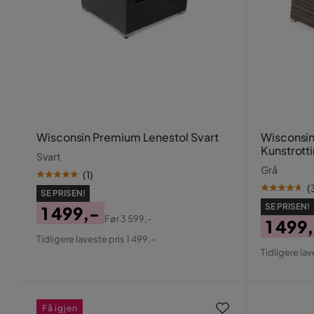
Wisconsin Premium Lenestol Svart
Wisconsin
Kunstrott
Svart
Grå
(
1
)
(
SE PRISEN!
SE PRISEN!
1 499,-
Før
3 599,-
1 499
Pris
Original
Tidligere laveste pris 1 499,-
Pris
Origin
Pris
Tidligere lav
Pris
Få igjen