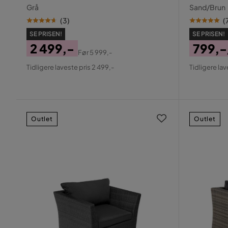
Grå
Sand/Brun
(
3
)
(
SE PRISEN!
SE PRISEN!
2 499,-
799,-
Før
5 999,-
Pris
Original
Pris
Origin
Tidligere laveste pris 2 499,-
Tidligere lav
Pris
Pris
Outlet
Outlet