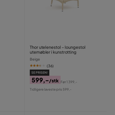
Thor utelenestol – loungestol
utemøbler i kunstrotting
Beige
(
36
)
SE PRISEN!
599,-
/stk
Før
1 399,-
Pris
Original
Tidligere laveste pris 599,-
Pris