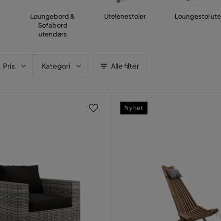
Loungebord &
Utelenestoler
Loungestol ute
Sofabord
utendørs
Pris
Kategori
Alle filter
Nyhet