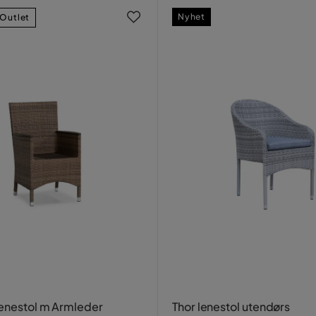
Nyhet
Outlet
Lenestol m Armleder
Thor lenestol utendørs