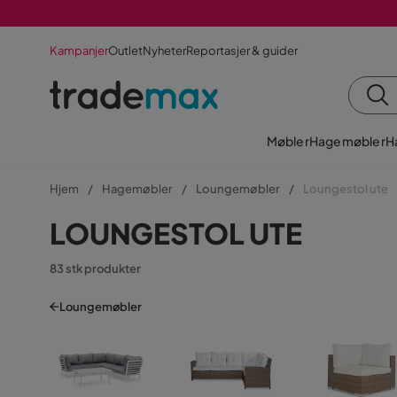
Kampanjer
Outlet
Nyheter
Reportasjer & guider
Møbler
Hagemøbler
H
Hjem
Hagemøbler
Loungemøbler
Loungestol ute
LOUNGESTOL UTE
83 stk produkter
Loungemøbler