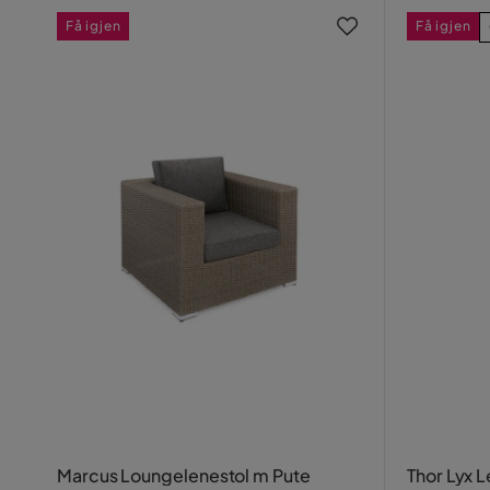
Få igjen
Få igjen
Marcus Loungelenestol m Pute
Thor Lyx 