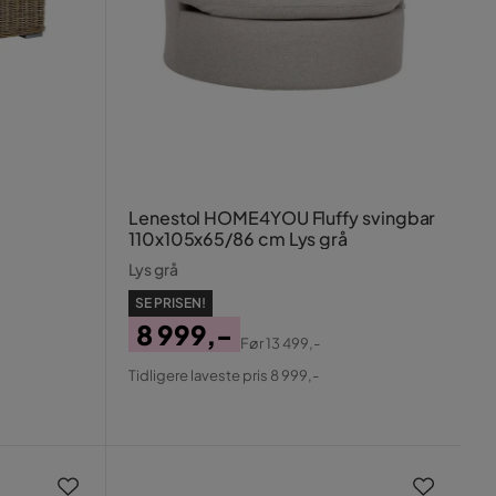
Lenestol HOME4YOU Fluffy svingbar
110x105x65/86 cm Lys grå
Lys grå
SE PRISEN!
8 999,-
Før
13 499,-
Pris
Original
Tidligere laveste pris 8 999,-
Pris