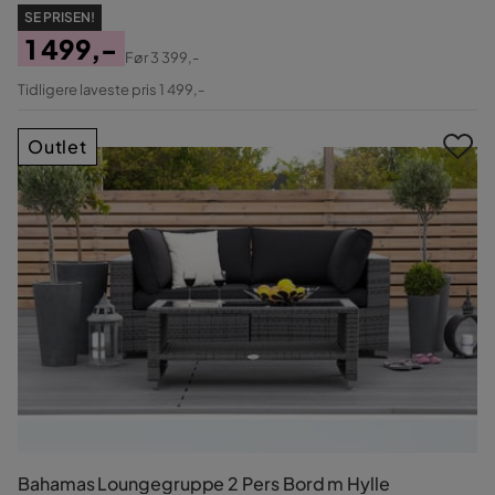
SE PRISEN!
1 499,-
Før
3 399,-
Pris
Original
Tidligere laveste pris 1 499,-
Pris
Outlet
Bahamas Loungegruppe 2 Pers Bord m Hylle