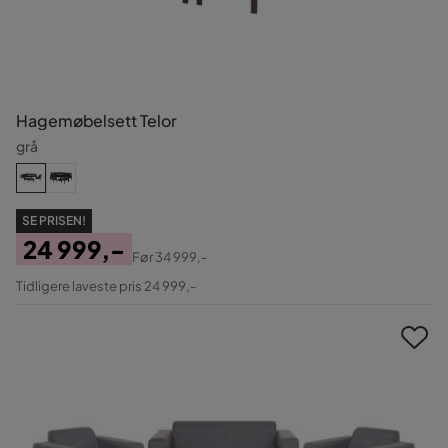
Hagemøbelsett Telor
grå
SE PRISEN!
24 999,-
Før
34 999,-
Pris
Original
Tidligere laveste pris 24 999,-
Pris