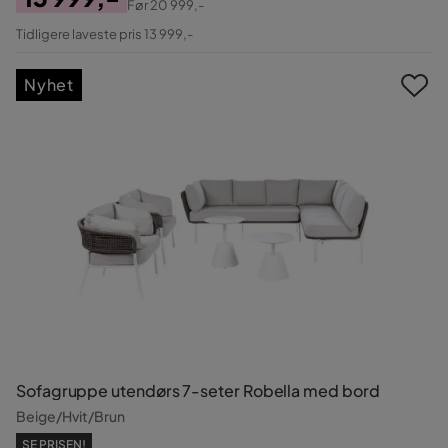
Før
20 999,-
Pris
Original
Tidligere laveste pris 13 999,-
Pris
Nyhet
Sofagruppe utendørs 7-seter Robella med bord
Beige/Hvit/Brun
SE PRISEN!