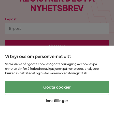
NYHETSBREV
E-post
Abonnere
Vi bryr oss om personvernet ditt
Ved å fylle inn min e-postadresse bekrefter jeg at jeg vil ha Trademax’
nyhetsbrev og godkjenner at Trademax behandler mine
Ved å klikke på "godta cookies" godtar du lagring av cookies på
enheten din for å forbedre navigasjonen på nettstedet, analysere
personopplysninger for å kunne sende meg markedsføringsmateriale
bruken av nettstedet og bistå i våre markedsføringstiltak.
tilpasset meg i henhold til Trademax
Integritetspolicy
.
Ja, takk! Jeg vil også opprette en konto for Mine
Godta cookier
sider.
Alt dette og mye mer:
Innstillinger
•
Alle kjøpene dine samlet på ett sted
•
Personlig tilpassede tilbud