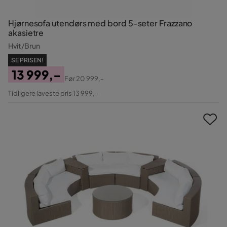
Hjørnesofa utendørs med bord 5-seter Frazzano
akasietre
Hvit/Brun
SE PRISEN!
13 999,-
Før
20 999,-
Pris
Original
Tidligere laveste pris 13 999,-
Pris