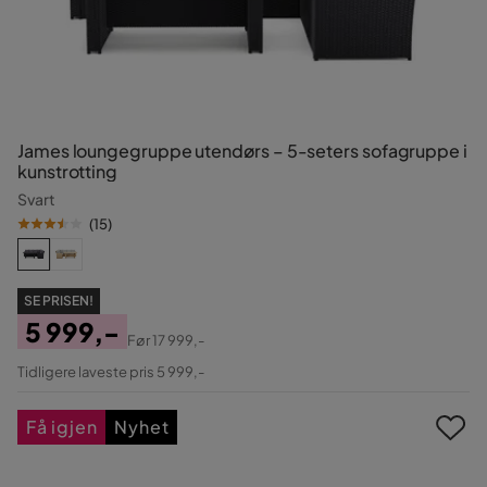
James loungegruppe utendørs – 5-seters sofagruppe i
kunstrotting
Svart
(
15
)
SE PRISEN!
5 999,-
Før
17 999,-
Pris
Original
Tidligere laveste pris 5 999,-
Pris
Få igjen
Nyhet