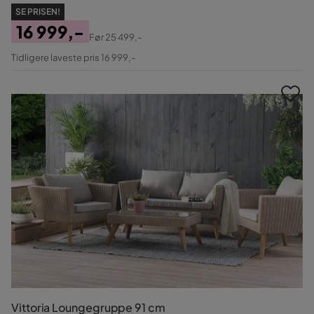
SE PRISEN!
16 999,-
Før
25 499,-
Pris
Original
Tidligere laveste pris 16 999,-
Pris
Vittoria Loungegruppe 91 cm