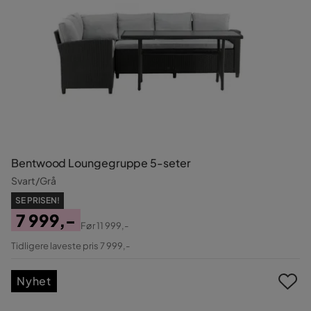
Bentwood Loungegruppe 5-seter
Svart/Grå
SE PRISEN!
7 999,-
Før
11 999,-
Pris
Original
Tidligere laveste pris 7 999,-
Pris
Nyhet