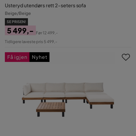
Usteryd utendørs rett 2-seters sofa
Beige/Beige
SE PRISEN!
5 499,-
Før
12 499,-
Pris
Original
Tidligere laveste pris 5 499,-
Pris
Få igjen
Nyhet