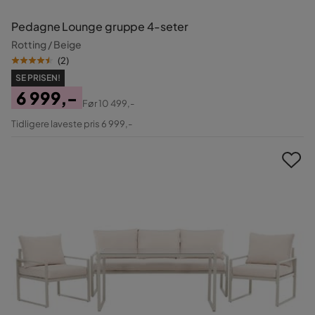
Pedagne Lounge gruppe 4-seter
Rotting / Beige
(
2
)
SE PRISEN!
6 999,-
Før
10 499,-
Pris
Original
Tidligere laveste pris 6 999,-
Pris