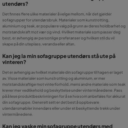
utendørs?
Det finnes flere ulike materialer å velge mellom, når det gjelder
sofagrupper for utendørsbruk. Materialer som kunstrotting,
aluminium og teak, er populære valg på grunn av deres holdbarhet og
motstandskraft mot vær og vind. Hvilket materiale som passer deg
best, er avhengig av personlige preferanser og hvilken stil du vil
skape på din uteplass, veranda eller altan.
Kan jeg la min sofagruppe utendørs stå ute på
vinteren?
Det er avhengig av hvilket materiale din sofagruppe til hagen er laget
av. Visse materialer som kunstrotting og aluminium, er mer
motstandskraftige mot vinterforhold, mens andre materiale som teak
krever mer vedlikehold og beskyttelse under vintermånedene. Pass
på å lese produktbeskrivningen for å se hva som anbefales for akkurat
din sofagruppe. Generelt sett er det best å oppbevare
utendørsmøbler innendørs eller under et beskyttende trekk under
vintermånedene.
Kan jeg vaske min sofagruppe utendørs med