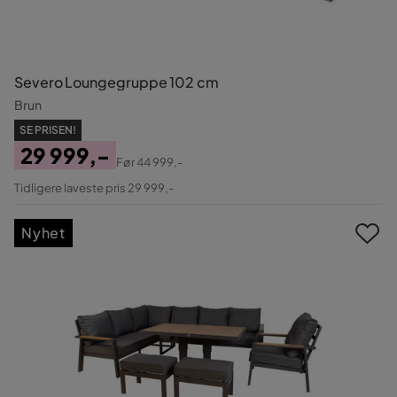
Severo Loungegruppe 102 cm
Brun
SE PRISEN!
29 999,-
Før
44 999,-
Pris
Original
Tidligere laveste pris 29 999,-
Pris
Nyhet