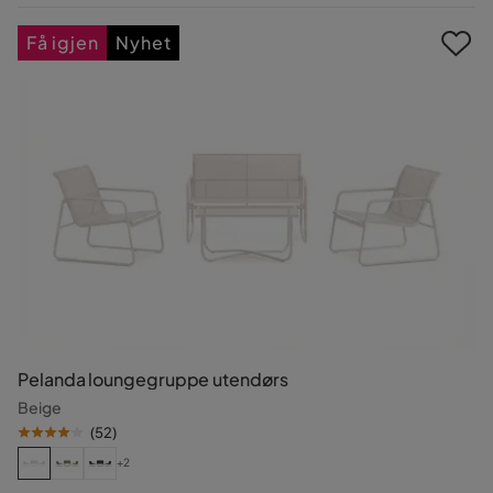
Pris
Få igjen
Nyhet
Pelanda loungegruppe utendørs
Beige
(
52
)
+2