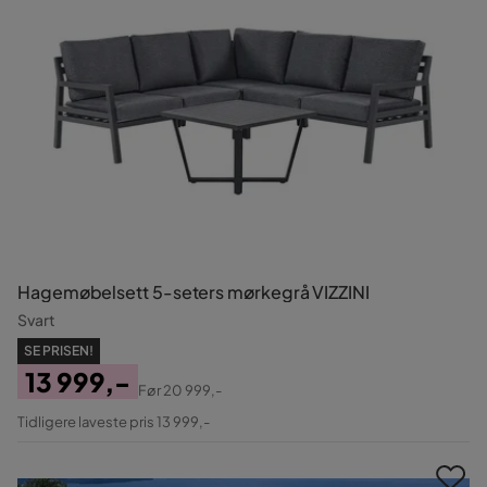
Hagemøbelsett 5-seters mørkegrå VIZZINI
Svart
SE PRISEN!
13 999,-
Før
20 999,-
Pris
Original
Tidligere laveste pris 13 999,-
Pris