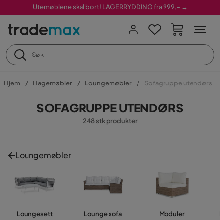
Utemøblene skal bort! LAGERRYDDING fra 999,- →
Hjem
Hagemøbler
Loungemøbler
Sofagruppe utendørs
SOFAGRUPPE UTENDØRS
248 stk produkter
Loungemøbler
Loungesett
Lounge sofa
Moduler