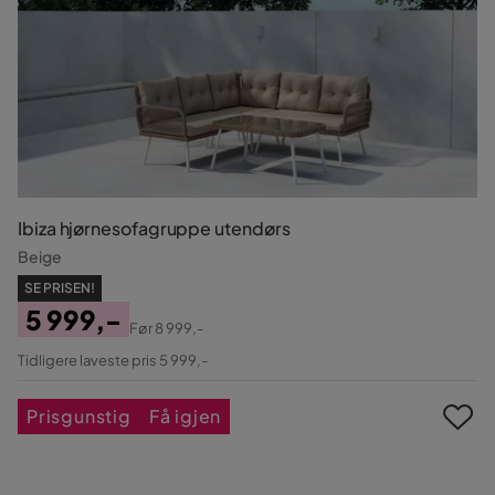
Ibiza hjørnesofagruppe utendørs
Beige
SE PRISEN!
5 999,-
Før
8 999,-
Pris
Original
Tidligere laveste pris 5 999,-
Pris
Prisgunstig
Få igjen