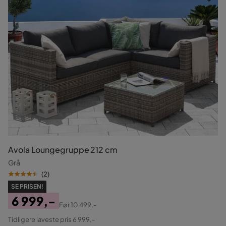
Avola Loungegruppe 212 cm
Grå
(
2
)
SE PRISEN!
6 999,-
Før
10 499,-
Pris
Original
Tidligere laveste pris 6 999,-