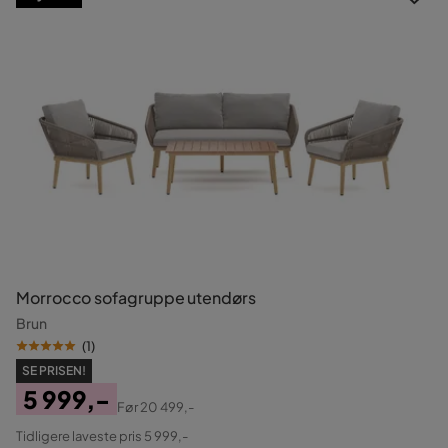
Morrocco sofagruppe utendørs
Brun
(
1
)
SE PRISEN!
5 999,-
Før
20 499,-
Pris
Original
Tidligere laveste pris 5 999,-