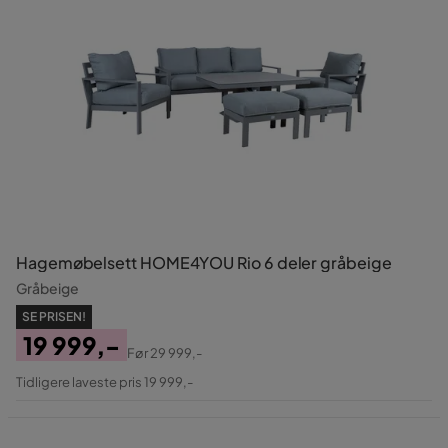
Hagemøbelsett HOME4YOU Rio 6 deler gråbeige
Gråbeige
SE PRISEN!
19 999,-
Før
29 999,-
Pris
Original
Tidligere laveste pris 19 999,-
Pris