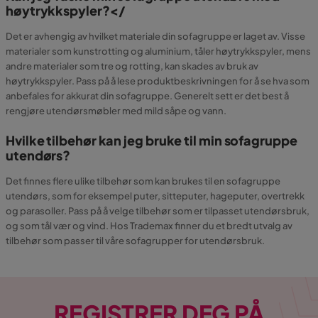
høytrykkspyler?</
Det er avhengig av hvilket materiale din sofagruppe er laget av. Visse
materialer som kunstrotting og aluminium, tåler høytrykkspyler, mens
andre materialer som tre og rotting, kan skades av bruk av
høytrykkspyler. Pass på å lese produktbeskrivningen for å se hva som
anbefales for akkurat din sofagruppe. Generelt sett er det best å
rengjøre utendørsmøbler med mild såpe og vann.
Hvilke tilbehør kan jeg bruke til min sofagruppe
utendørs?
Det finnes flere ulike tilbehør som kan brukes til en sofagruppe
utendørs, som for eksempel puter, sitteputer, hageputer, overtrekk
og parasoller. Pass på å velge tilbehør som er tilpasset utendørsbruk,
og som tål vær og vind. Hos Trademax finner du et bredt utvalg av
tilbehør som passer til våre sofagrupper for utendørsbruk.
REGISTRER DEG PÅ