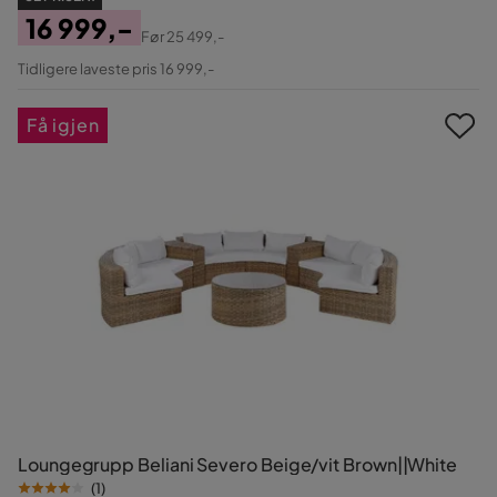
16 999,-
Før
25 499,-
Pris
Original
Tidligere laveste pris 16 999,-
Pris
Få igjen
Loungegrupp Beliani Severo Beige/vit Brown||White
(
1
)