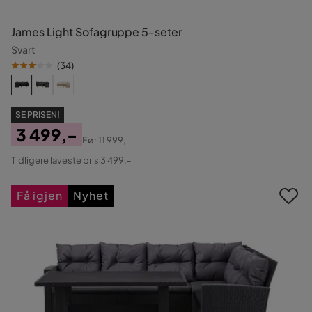
James Light Sofagruppe 5-seter
Svart
(
34
)
SE PRISEN!
3 499,-
Før
11 999,-
Pris
Original
Tidligere laveste pris 3 499,-
Pris
Få igjen
Nyhet