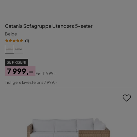
Catania Sofagruppe Utendørs 5-seter
Beige
(
1
)
SE PRISEN!
7 999,-
Før
11 999,-
Pris
Original
Tidligere laveste pris 7 999,-
Pris