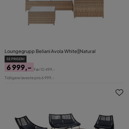
Loungegrupp Beliani Avola White||Natural
SE PRISEN!
6 999,-
Før
10 499,-
Pris
Original
Tidligere laveste pris 6 999,-
Pris