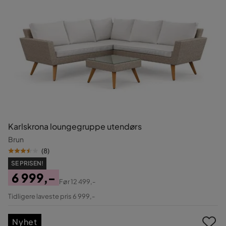
Karlskrona loungegruppe utendørs
Brun
(
8
)
SE PRISEN!
6 999,-
Før
12 499,-
Pris
Original
Tidligere laveste pris 6 999,-
Pris
Nyhet