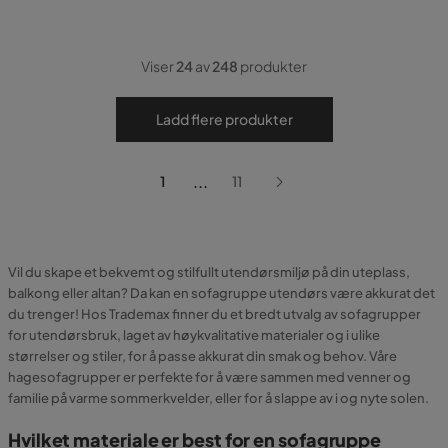
Viser
24
av
248
produkter
Ladd flere produkter
...
1
11
Vil du skape et bekvemt og stilfullt utendørsmiljø på din uteplass,
balkong eller altan? Da kan en sofagruppe utendørs være akkurat det
du trenger! Hos Trademax finner du et bredt utvalg av sofagrupper
for utendørsbruk, laget av høykvalitative materialer og i ulike
størrelser og stiler, for å passe akkurat din smak og behov. Våre
hagesofagrupper er perfekte for å være sammen med venner og
familie på varme sommerkvelder, eller for å slappe av i og nyte solen.
Hvilket materiale er best for en sofagruppe