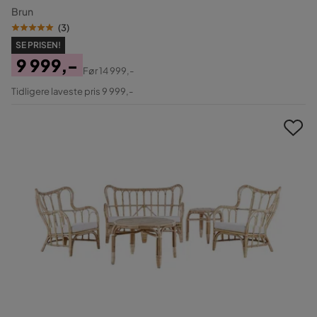
Brun
(
3
)
SE PRISEN!
9 999,-
Før
14 999,-
Pris
Original
Tidligere laveste pris 9 999,-
Pris