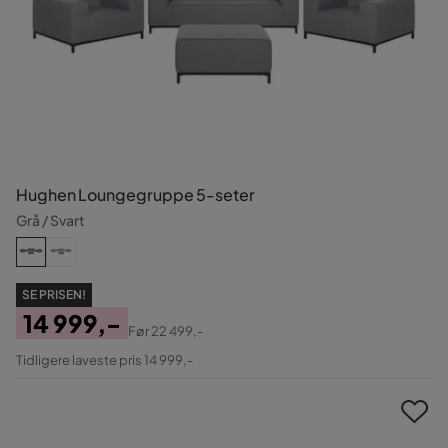
Hughen Loungegruppe 5-seter
Grå / Svart
SE PRISEN!
14 999,-
Før
22 499,-
Pris
Original
Tidligere laveste pris 14 999,-
Pris