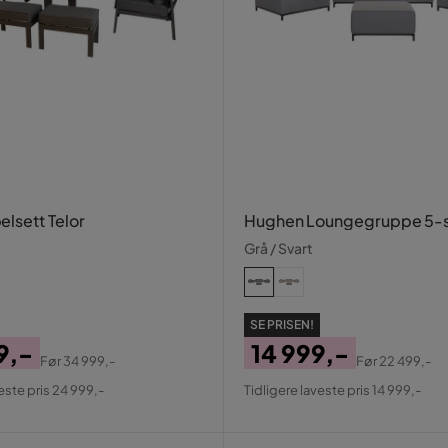
lsett Telor
Hughen Loungegruppe 5-s
Grå / Svart
SE PRISEN!
9,-
14 999,-
Før
34 999,-
Før
22 499,-
al
Pris
Original
este pris 24 999,-
Tidligere laveste pris 14 999,-
Pris