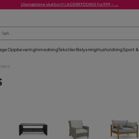
Utemøblene skal bort! LAGERRYDDING fra 999,- →
age
Oppbevaring
Innredning
Tekstiler
Belysning
Husholdning
Sport & 
ndørs
S