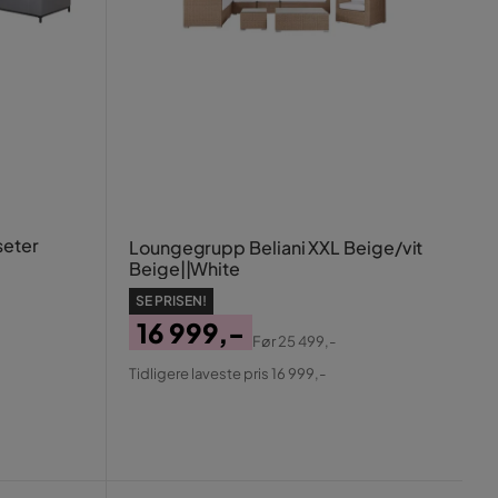
eter
Loungegrupp Beliani XXL Beige/vit
Beige||White
SE PRISEN!
16 999,-
Før
25 499,-
Pris
Original
Tidligere laveste pris 16 999,-
Pris