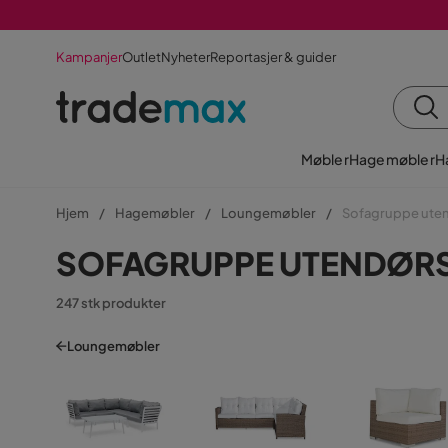
Kampanjer
Outlet
Nyheter
Reportasjer & guider
Møbler
Hagemøbler
H
Hjem
Hagemøbler
Loungemøbler
Sofagruppe ute
SOFAGRUPPE UTENDØR
247 stk produkter
Loungemøbler