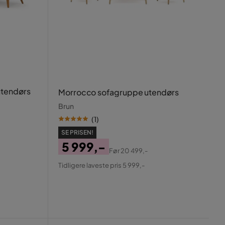
utendørs
Morrocco sofagruppe utendørs
Brun
(
1
)
SE PRISEN!
5 999,-
Før
20 499,-
Pris
Original
Tidligere laveste pris 5 999,-
Pris