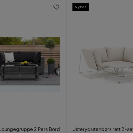
Nyhet
Loungegruppe 2 Pers Bord
Usteryd utendørs rett 2-se