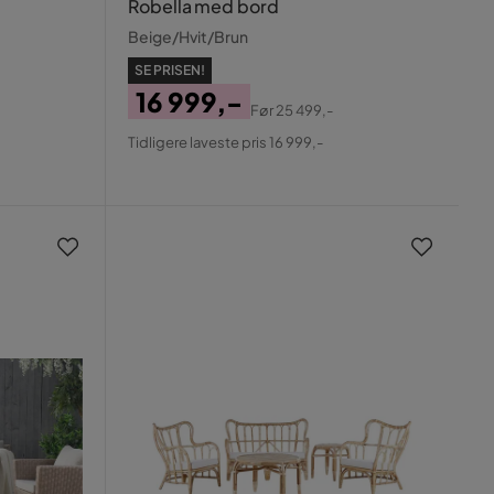
Robella med bord
Beige/Hvit/Brun
SE PRISEN!
16 999,-
Før
25 499,-
Pris
Original
Tidligere laveste pris 16 999,-
Pris