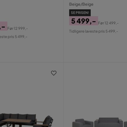
Beige/Beige
SE PRISEN!
5 499,-
Før
12 499,-
,-
Pris
Original
Før
12 999,-
Tidligere laveste pris 5 499,-
al
Pris
este pris 5 499,-