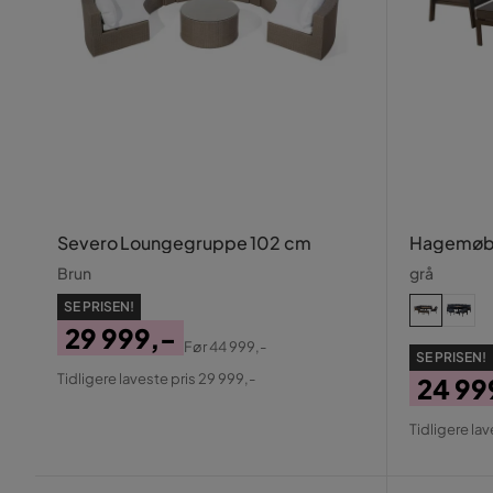
Severo Loungegruppe 102 cm
Hagemøbe
Brun
grå
SE PRISEN!
29 999,-
Før
44 999,-
SE PRISEN!
Pris
Original
Tidligere laveste pris 29 999,-
24 99
Pris
Pris
Origin
Tidligere lav
Pris