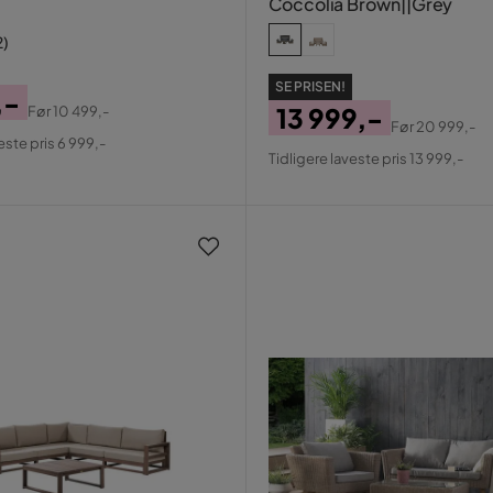
Coccolia Brown||Grey
2
)
SE PRISEN!
,-
13 999,-
Før
10 499,-
al
Før
20 999,-
Pris
Original
este pris 6 999,-
Tidligere laveste pris 13 999,-
Pris