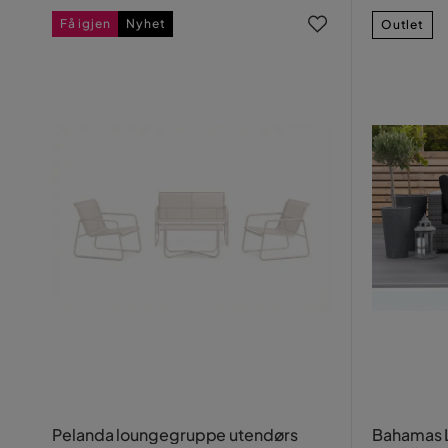
Få igjen
Nyhet
Outlet
Pelanda loungegruppe utendørs
Bahamas 