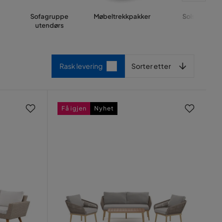
Sofagruppe
Møbeltrekkpakker
Solseng
utendørs
Sorter etter
Rask levering
Sorter etter
Få igjen
Nyhet