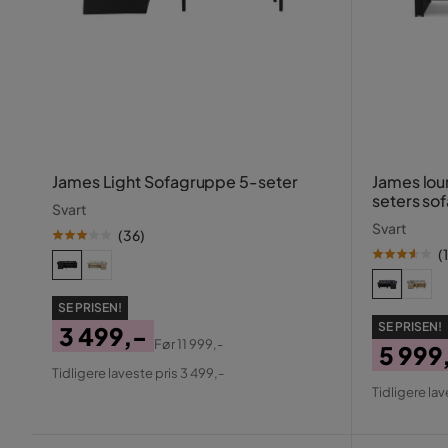
James Light Sofagruppe 5-seter
James lou
seters sof
Svart
Svart
(
36
)
(
SE PRISEN!
SE PRISEN!
3 499,-
Før
11 999,-
5 999
Pris
Original
Tidligere laveste pris 3 499,-
Pris
Origin
Pris
Tidligere lav
Pris