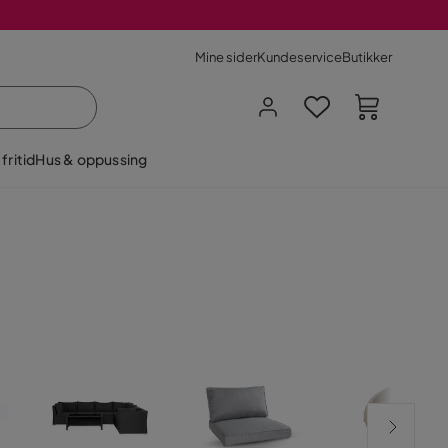
Mine sider
Kundeservice
Butikker
fritid
Hus & oppussing