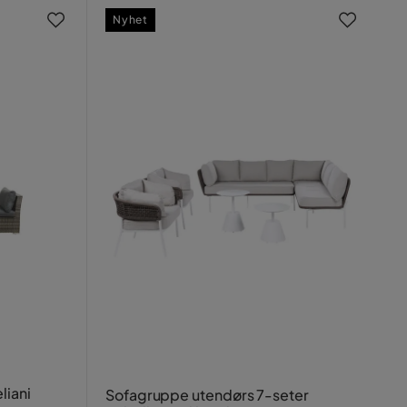
Nyhet
iani
Sofagruppe utendørs 7-seter