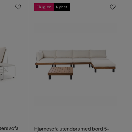
Få igjen
Nyhet
ters sofa
Hjørnesofa utendørs med bord 5-