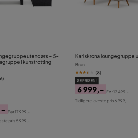
ngegruppe utendørs – 5-
Karlskrona loungegruppe 
agruppe i kunstrotting
Brun
(
8
)
16
)
SE PRISEN!
6 999,-
Før
12 499,-
Pris
Original
Tidligere laveste pris 6 999,-
Pris
,-
Før
17 999,-
al
este pris 5 999,-