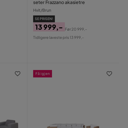
seter Frazzano akasietre
Hvit/Brun
SE PRISEN!
13 999,-
Før
20 999,-
Pris
Original
Tidligere laveste pris 13 999,-
Pris
Få igjen