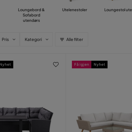
Loungebord &
Utelenestoler
Loungestol ute
Sofabord
utendørs
Pris
Kategori
Alle filter
Nyhet
Få igjen
Nyhet