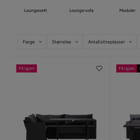
Loungesett
Lounge sofa
Moduler
Farge
Størrelse
Antall sitteplasser
Få igjen
Få igjen