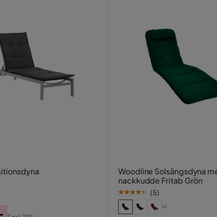
itionsdyna
Woodline Solsängsdyna m
nackkudde Fritab Grön
(
5
)
+1
-
Før
1 799,-