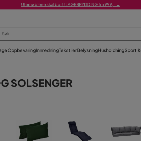
Utemøblene skal bort! LAGERRYDDING fra 999,- →
age
Oppbevaring
Innredning
Tekstiler
Belysning
Husholdning
Sport & 
OG SOLSENGER