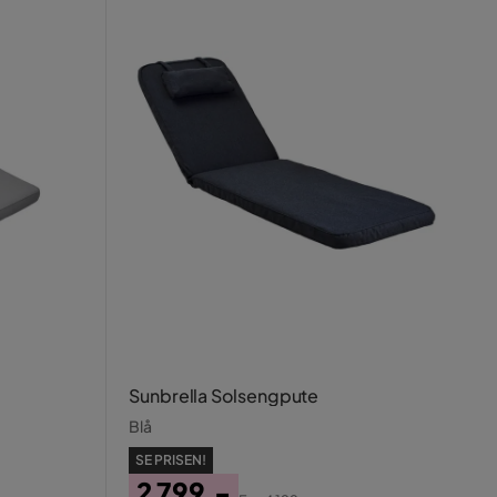
Sunbrella Solsengpute
Blå
SE PRISEN!
2 799,-