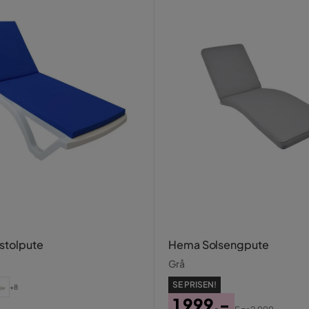
lstolpute
Hema Solsengpute
Grå
SE PRISEN!
+8
1 999,-