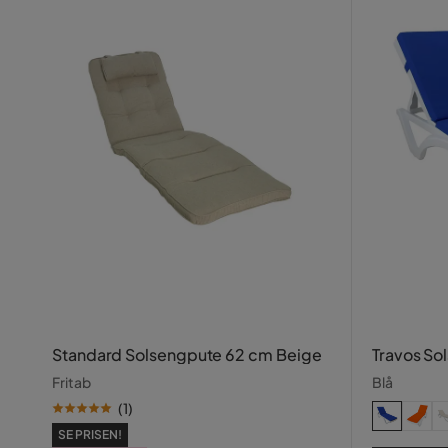
Standard Solsengpute 62 cm Beige
Travos So
Fritab
Blå
(
1
)
SE PRISEN!