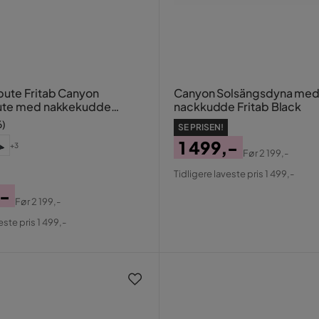
ute Fritab Canyon
Canyon Solsängsdyna me
ute med nakkekudde
nackkudde Fritab Black
6
)
SE PRISEN!
1 499,-
+3
Før
2 199,-
Pris
Original
Tidligere laveste pris 1 499,-
Pris
,-
Før
2 199,-
al
este pris 1 499,-