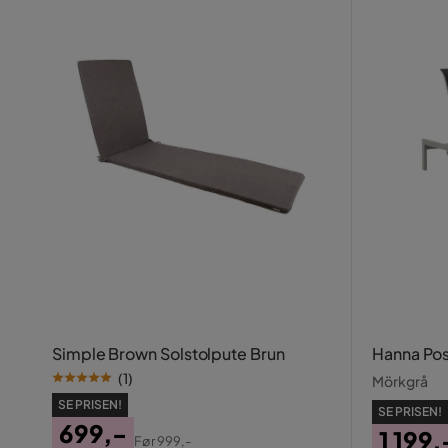
Simple Brown Solstolpute Brun
Hanna Pos
(
1
)
Mörkgrå
SE PRISEN!
SE PRISEN!
699,-
1 199,
Før
999,-