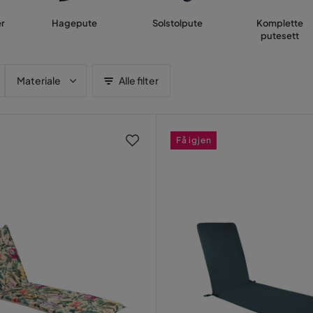
r
Hagepute
Solstolpute
Komplette
putesett
Materiale
Alle filter
Få igjen