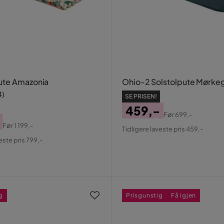
ute Amazonia
Ohio-2 Solstolpute Mørke
4
)
SE PRISEN!
459,-
Før
699,-
Pris
Original
Før
1 199,-
Tidligere laveste pris 459,-
al
Pris
este pris 799,-
g
Prisgunstig
Få igjen