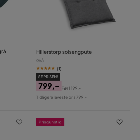
grå
Hillerstorp solsengpute
Grå
(
1
)
SE PRISEN!
799,-
Før
1 199,-
Pris
Original
Tidligere laveste pris 799,-
Pris
Prisgunstig