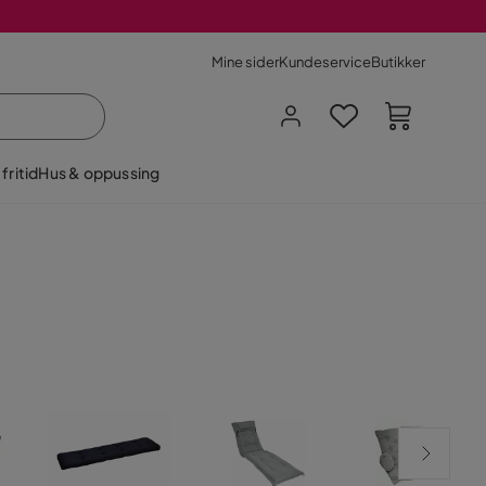
Mine sider
Kundeservice
Butikker
fritid
Hus & oppussing