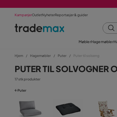
Kampanjer
Outlet
Nyheter
Reportasjer & guider
Møbler
Hagemøbler
H
Hjem
Hagemøbler
Puter
Puter til solseng
PUTER TIL SOLVOGNER 
17 stk produkter
Puter