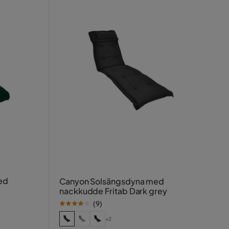
ed
Canyon Solsängsdyna med
nackkudde Fritab Dark grey
(
9
)
+2