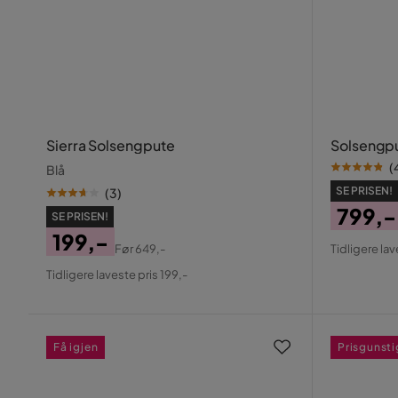
Sierra Solsengpute
Solsengp
(
Blå
SE PRISEN!
(
3
)
799,-
SE PRISEN!
Pris
Origin
199,-
Før
649,-
Tidligere lav
Pris
Pris
Original
Tidligere laveste pris 199,-
Pris
Få igjen
Prisgunsti