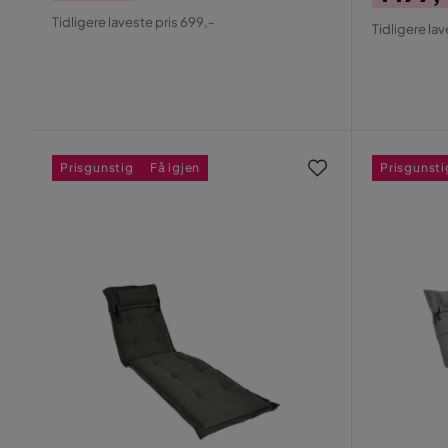
Pris
Original
Pris
Origin
Tidligere laveste pris 699,-
Tidligere lav
Pris
Pris
Prisgunstig
Få igjen
Prisgunsti