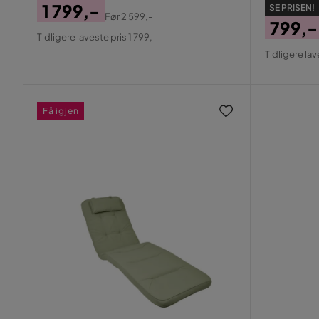
1 799,-
SE PRISEN!
Før
2 599,-
799,-
Pris
Original
Tidligere laveste pris 1 799,-
Pris
Origin
Pris
Tidligere lav
Pris
Få igjen