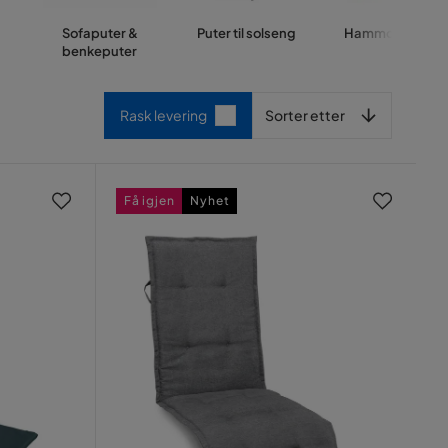
Sofaputer &
Puter til solseng
Hammockputer
benkeputer
Sorter etter
Rask levering
Sorter etter
Få igjen
Nyhet