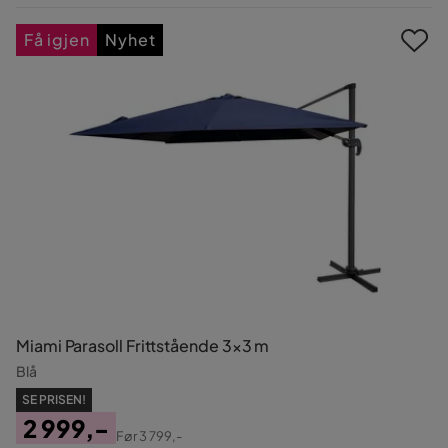
Pris
Få igjen
Nyhet
Miami Parasoll Frittstående 3×3 m
Blå
SE PRISEN!
2 999,-
Før
3 799,-