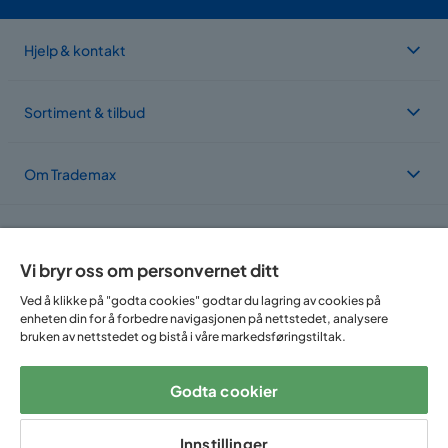
Hjelp & kontakt
Sortiment & tilbud
Om Trademax
Vi er lokalisert i flere land
Vi bryr oss om personvernet ditt
Ved å klikke på "godta cookies" godtar du lagring av cookies på
enheten din for å forbedre navigasjonen på nettstedet, analysere
bruken av nettstedet og bistå i våre markedsføringstiltak.
Godta cookier
Følg oss på:
Innstillinger