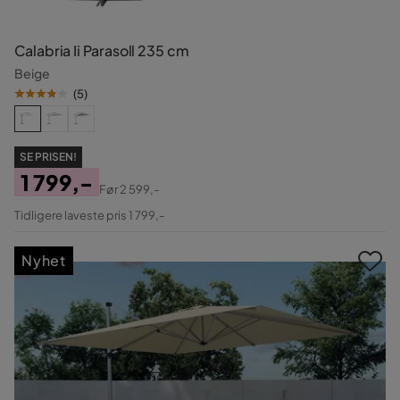
Calabria Ii Parasoll 235 cm
Beige
(
5
)
SE PRISEN!
1 799,-
Før
2 599,-
Pris
Original
Tidligere laveste pris 1 799,-
Pris
Nyhet