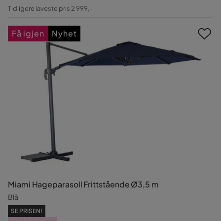
Pris
Original
Tidligere laveste pris 2 999,-
Pris
Få igjen
Nyhet
Miami Hageparasoll Frittstående Ø3,5 m
Blå
SE PRISEN!