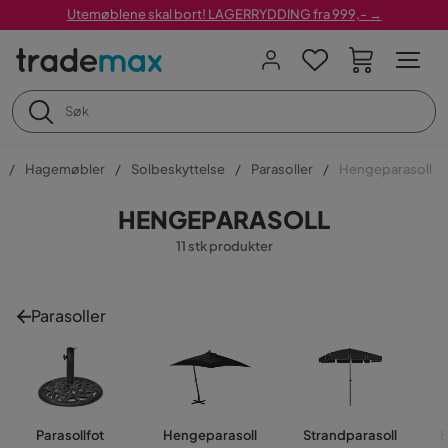
Utemøblene skal bort! LAGERRYDDING fra 999,- →
Hagemøbler
Solbeskyttelse
Parasoller
Hengeparasoll
HENGEPARASOLL
11 stk produkter
Parasoller
Parasollfot
Hengeparasoll
Strandparasoll
B