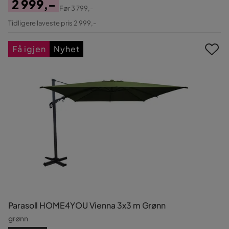
2 999,-
Før
3 799,-
Pris
Original
Tidligere laveste pris 2 999,-
Pris
Få igjen
Nyhet
Parasoll HOME4YOU Vienna 3x3 m Grønn
grønn