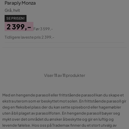
Paraply Monza
Grå, hvit
SE PRISEN!
2 399,-
Før
3 599,-
Pris
Original
Tidligere laveste pris 2 399,-
Pris
Viser
11
av
11
produkter
Med en hengende parasoll eller frittstående parasoll kan du skape et
ekstra uterom som er beskyttet mot solen. En frittstående parasoll gir
deg en fleksibel plass der du kan sette spisebord eller hagemøbler
uten å bli plaget av parasollfoten. En hengende parasoll bøyer seg
mykt over det området du ønsker å beskytte og gir en luftig og
levende følelse. Hos oss på Trademax finner du et stort utvalg av