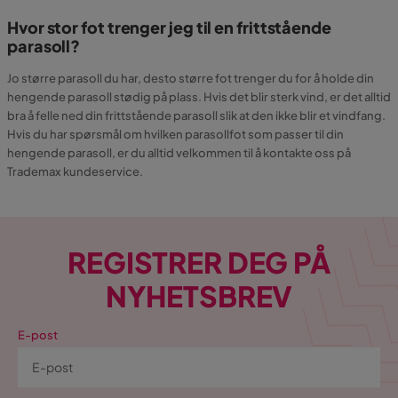
Hvor stor fot trenger jeg til en frittstående
parasoll?
Jo større parasoll du har, desto større fot trenger du for å holde din
hengende parasoll stødig på plass. Hvis det blir sterk vind, er det alltid
bra å felle ned din frittstående parasoll slik at den ikke blir et vindfang.
Hvis du har spørsmål om hvilken parasollfot som passer til din
hengende parasoll, er du alltid velkommen til å kontakte oss på
Trademax kundeservice.
REGISTRER DEG PÅ
NYHETSBREV
E-post