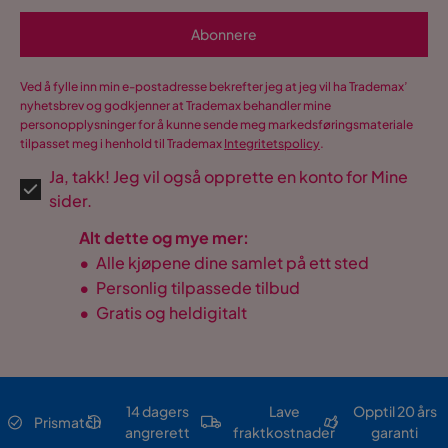
Abonnere
Ved å fylle inn min e-postadresse bekrefter jeg at jeg vil ha Trademax’
nyhetsbrev og godkjenner at Trademax behandler mine
personopplysninger for å kunne sende meg markedsføringsmateriale
tilpasset meg i henhold til Trademax
Integritetspolicy
.
Ja, takk! Jeg vil også opprette en konto for Mine
sider.
Alt dette og mye mer:
•
Alle kjøpene dine samlet på ett sted
•
Personlig tilpassede tilbud
•
Gratis og heldigitalt
14 dagers
Lave
Opptil 20 års
Prismatch
angrerett
fraktkostnader
garanti