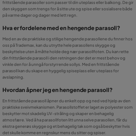
frittstående parasoller som passer til din uteplass eller balkong. De gir
den skyggen som trengs for å sitte ute og spise eller sosialisere både
på varme dager og dager med lett regn.
Hva er fordelene med en hengende parasoll?
Med en av de praktiske og stilige hengende parasollene du finner hos
oss på Trademax, kan du utnytte hele parasollens skygge og
beskyttelse uten å måtte holde deg nær parasollfoten. Du kan rette
din frittstående parasoll i den retningen der det er mest behov og
vinkle den for å unngå forstyrrende sollys. Med en frittstående
parasoll kan du skape en hyggelig spiseplass eller uteplass for
avslapning.
Hvordan åpner jeg en hengende parasoll?
En frittstående parasoll åpner du enkelt opp og ned ved hjelp av den
praktiske sveivmekanismen. Parasollstoffet er laget av polyester som
beskytter mot skadelig UV-stråling og skaper en behagelig
atmosfære. Ved å ha parasollfoten litt unna selve parasollen, får du
ekstra generøs skygge og et behagelig tak som også beskytter hvis
det skulle komme en regnskur mens du sitter og spiser.