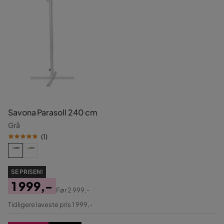
Savona Parasoll 240 cm
Grå
(
1
)
SE PRISEN!
1 999,-
Før
2 999,-
Pris
Original
Tidligere laveste pris 1 999,-
Pris