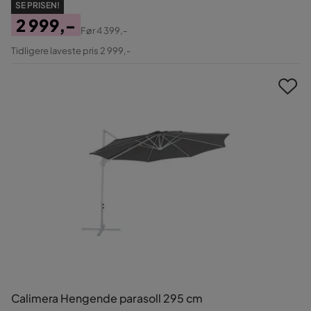
SE PRISEN!
2 999,-
Før
4 399,-
Pris
Original
Tidligere laveste pris 2 999,-
Pris
Calimera Hengende parasoll 295 cm