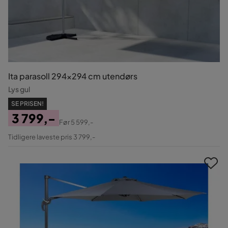
Ita parasoll 294×294 cm utendørs
Lys gul
SE PRISEN!
3 799,-
Før
5 599,-
Pris
Original
Tidligere laveste pris 3 799,-
Pris