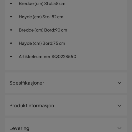
Bredde (cm) Stol
:
58 cm
Høyde (cm) Stol
:
82 cm
Bredde (cm) Bord
:
90 cm
Høyde (cm) Bord
:
75 cm
Artikkelnummer
:
SQ0228550
Spesifikasjoner
Artikkelnummer:
SQ0228550
Produktinformasjon
Størrelse
Palermo spisegruppe 200
Bredde (cm) Stol
58 cm
Levering
Komfortabel spisegruppe for utendørsbruk med 200 cm