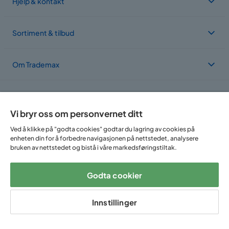
Hjelp & kontakt
Sortiment & tilbud
Om Trademax
Vi er lokalisert i flere land
Vi bryr oss om personvernet ditt
Ved å klikke på "godta cookies" godtar du lagring av cookies på
enheten din for å forbedre navigasjonen på nettstedet, analysere
bruken av nettstedet og bistå i våre markedsføringstiltak.
Godta cookier
Følg oss på:
Innstillinger
Copyright © 2025 Home Furnishing Nordic AB