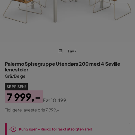
1 av 7
Palermo Spisegruppe Utendørs 200 med 4 Seville
lenestoler
Grå/Beige
SE PRISEN!
7 999,-
Før
10 499,-
Pris
Original
Tidligere laveste pris 7 999,-
Pris
Kun 2 igjen - Risiko for raskt utsolgte varer!