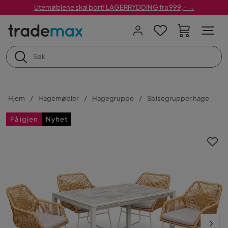
Utemøblene skal bort! LAGERRYDDING fra 999,- →
Hjem
Hagemøbler
Hagegruppe
Spisegrupper hage
Få igjen
Nyhet