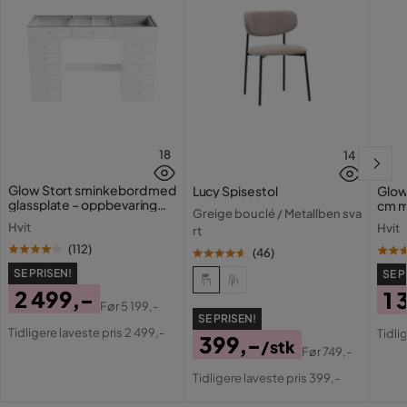
Vekt Stol
7 kg
Serie
Farge bord
Grå/Sand
Vekt Bord
32 kg
18
14
Glow Stort sminkebord med
Lucy Spisestol
Glow
glassplate – oppbevaring
cm m
Greige bouclé / Metallben sva
med skuffer og rom 120 cm
lamp
Hvit
Hvit
rt
med 
(
112
)
(
46
)
SE PRISEN!
SE P
2 499,-
1 
Før
5 199,-
Pris
Original
SE PRISEN!
Pri
Or
Tidligere laveste pris 2 499,-
Tidli
399,-
Pris
/stk
Pri
Før
749,-
Pris
Original
Tidligere laveste pris 399,-
Pris