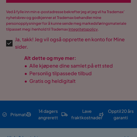
Ved å fylle inn min e-postadresse bekrefter jeg at jeg vil ha Trademax’
nyhetsbrev og godkjenner at Trademax behandler mine
personopplysninger for å kunne sende meg markedsføringsmateriale
tilpasset meg i henhold til Trademax
Integritetspolicy
.
Ja, takk! Jeg vil også opprette en konto for Mine
sider.
Alt dette og mye mer:
•
Alle kjøpene dine samlet på ett sted
•
Personlig tilpassede tilbud
•
Gratis og heldigitalt
14 dagers
Lave
Opptil 20 års
Prismatch
angrerett
fraktkostnader
garanti