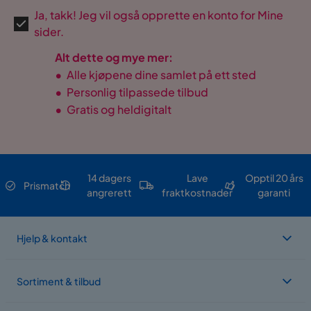
Ja, takk! Jeg vil også opprette en konto for Mine
sider.
Alt dette og mye mer:
•
Alle kjøpene dine samlet på ett sted
•
Personlig tilpassede tilbud
•
Gratis og heldigitalt
14 dagers
Lave
Opptil 20 års
Prismatch
angrerett
fraktkostnader
garanti
Hjelp & kontakt
Sortiment & tilbud