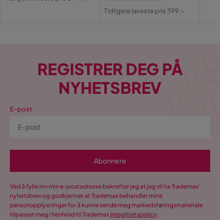
Pris
Original
Pris
Tidligere laveste pris 399,-
Pris
REGISTRER DEG PÅ
NYHETSBREV
E-post
Abonnere
Ved å fylle inn min e-postadresse bekrefter jeg at jeg vil ha Trademax’
nyhetsbrev og godkjenner at Trademax behandler mine
personopplysninger for å kunne sende meg markedsføringsmateriale
tilpasset meg i henhold til Trademax
Integritetspolicy
.