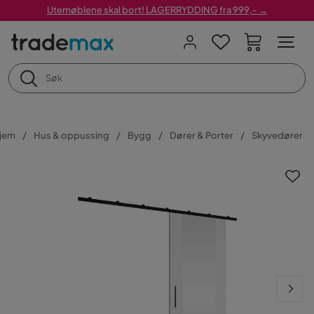
Utemøblene skal bort! LAGERRYDDING fra 999,- →
jem
Hus & oppussing
Bygg
Dører & Porter
Skyvedører