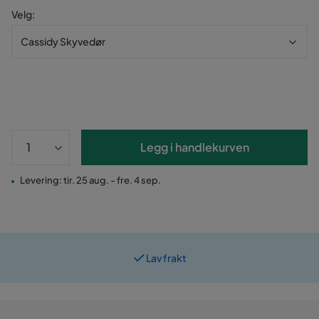
Velg
:
Cassidy Skyvedør
Legg i handlekurven
Levering: tir. 25 aug. - fre. 4 sep.
Lav frakt
Prismatch