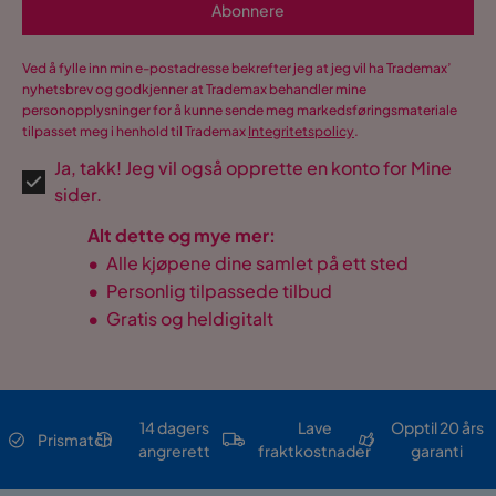
Abonnere
Ved å fylle inn min e-postadresse bekrefter jeg at jeg vil ha Trademax’
nyhetsbrev og godkjenner at Trademax behandler mine
personopplysninger for å kunne sende meg markedsføringsmateriale
tilpasset meg i henhold til Trademax
Integritetspolicy
.
Ja, takk! Jeg vil også opprette en konto for Mine
sider.
Alt dette og mye mer:
•
Alle kjøpene dine samlet på ett sted
•
Personlig tilpassede tilbud
•
Gratis og heldigitalt
14 dagers
Lave
Opptil 20 års
Prismatch
angrerett
fraktkostnader
garanti