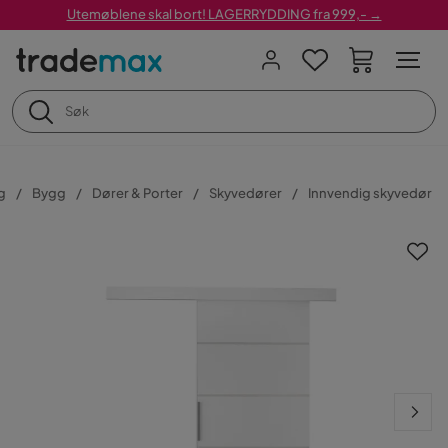
Utemøblene skal bort! LAGERRYDDING fra 999,- →
g
Bygg
Dører & Porter
Skyvedører
Innvendig skyvedør