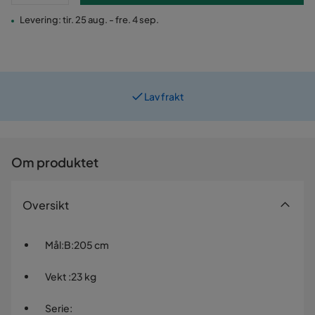
Levering: tir. 25 aug. - fre. 4 sep.
Lav frakt
Om produktet
Oversikt
Mål
:
B:205 cm
Vekt
:
23 kg
Serie
: