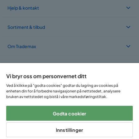
Hjelp & kontakt
Sortiment & tilbud
Om Trademax
Vi er lokalisert i flere land
Vi bryr oss om personvernet ditt
Ved å klikke på "godta cookies" godtar du lagring av cookies på
enheten din for å forbedre navigasjonen på nettstedet, analysere
bruken av nettstedet og bistå i våre markedsføringstiltak.
Godta cookier
Følg oss på:
Innstillinger