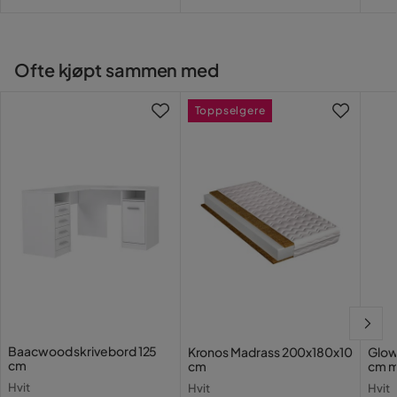
Pri
Ofte kjøpt sammen med
Toppselgere
Baacwood skrivebord 125
Kronos Madrass 200x180x10
Glow
cm
cm
cm m
bely
Hvit
Hvit
Hvit
Holl