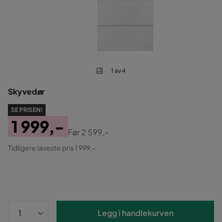
1 av 4
Skyvedør
SE PRISEN!
1 999,-
Før
2 599,-
Pris
Original
Tidligere laveste pris 1 999,-
Pris
Legg i handlekurven