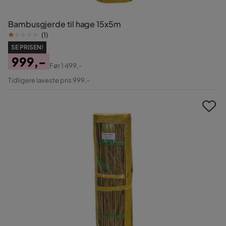
Bambusgjerde til hage 15x5m
(
1
)
SE PRISEN!
999,-
Før
1 499,-
Pris
Original
Tidligere laveste pris 999,-
Pris