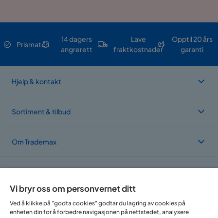
14 dagers
Lave
Opptil 20 års
Prismatch
angrerett
fraktkostnader
garanti
Hjelp & kontakt
Sortiment & tilbud
Om Trademax
Vi er lokalisert i flere land
Vi bryr oss om personvernet ditt
Ved å klikke på "godta cookies" godtar du lagring av cookies på
enheten din for å forbedre navigasjonen på nettstedet, analysere