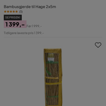
Bambusgjerde til Hage 2x5m
(
1
)
SE PRISEN!
1 399,-
Før
1 999,-
Pris
Original
Tidligere laveste pris 1 399,-
Pris