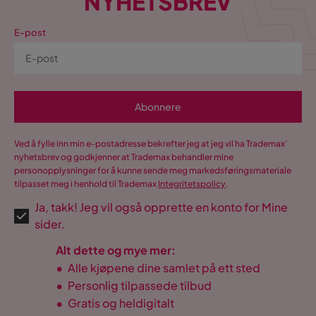
NYHETSBREV
E-post
Abonnere
Ved å fylle inn min e-postadresse bekrefter jeg at jeg vil ha Trademax’
nyhetsbrev og godkjenner at Trademax behandler mine
personopplysninger for å kunne sende meg markedsføringsmateriale
tilpasset meg i henhold til Trademax
Integritetspolicy
.
Ja, takk! Jeg vil også opprette en konto for Mine
sider.
Alt dette og mye mer:
•
Alle kjøpene dine samlet på ett sted
•
Personlig tilpassede tilbud
•
Gratis og heldigitalt