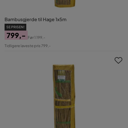
Bambusgjerde til Hage 1x5m
SE PRISEN!
799,-
Før
1 199,-
Pris
Original
Tidligere laveste pris 799,-
Pris