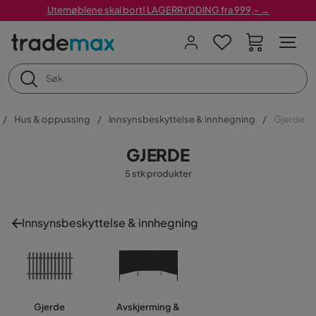
Utemøblene skal bort! LAGERRYDDING fra 999,- →
Hus & oppussing
Innsynsbeskyttelse & innhegning
Gjerde
GJERDE
5 stk produkter
Innsynsbeskyttelse & innhegning
Gjerde
Avskjerming &