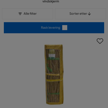
vindskjerm
Sorter etter
Alle filter
Sorter etter
Rask levering