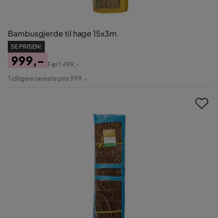
Bambusgjerde til hage 15x3m
SE PRISEN!
999,-
Før
1 499,-
Pris
Original
Tidligere laveste pris 999,-
Pris