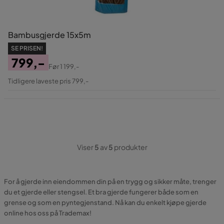
Bambusgjerde 15x5m
SE PRISEN!
799,-
Før
1 199,-
Pris
Original
Tidligere laveste pris 799,-
Pris
Viser
5
av
5
produkter
For å gjerde inn eiendommen din på en trygg og sikker måte, trenger
du et gjerde eller stengsel. Et bra gjerde fungerer både som en
grense og som en pyntegjenstand. Nå kan du enkelt kjøpe gjerde
online hos oss på Trademax!