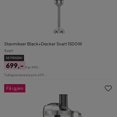
Stavmikser Black+Decker Svart 1500W
Svart
SE PRISEN!
699,-
Før
999,-
Pris
Original
Tidligere laveste pris 699,-
Pris
Få igjen