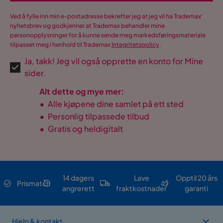
Ved å fylle inn min e-postadresse bekrefter jeg at jeg vil ha Trademax’
nyhetsbrev og godkjenner at Trademax behandler mine
personopplysninger for å kunne sende meg markedsføringsmateriale
tilpasset meg i henhold til Trademax
Integritetspolicy
.
Ja, takk! Jeg vil også opprette en konto for Mine
sider.
Alt dette og mye mer:
•
Alle kjøpene dine samlet på ett sted
•
Personlig tilpassede tilbud
•
Gratis og heldigitalt
14 dagers
Lave
Opptil 20 års
Prismatch
angrerett
fraktkostnader
garanti
Hjelp & kontakt