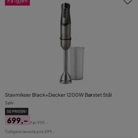
Få igjen
Stavmikser Black+Decker 1200W Børstet Stål
Sølv
SE PRISEN!
699,-
Før
999,-
Pris
Original
Tidligere laveste pris 699,-
Pris