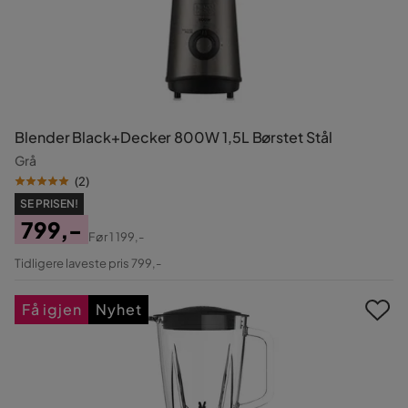
Blender Black+Decker 800W 1,5L Børstet Stål
Grå
(
2
)
SE PRISEN!
799,-
Før
1 199,-
Pris
Original
Tidligere laveste pris 799,-
Pris
Få igjen
Nyhet