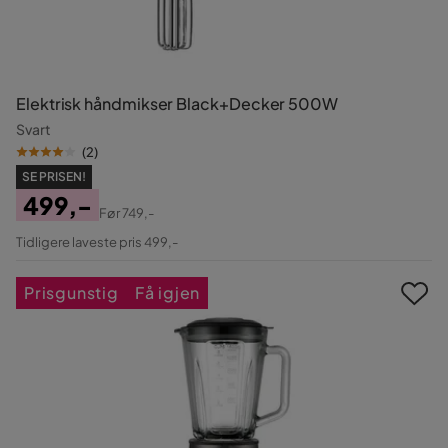
Elektrisk håndmikser Black+Decker 500W
Svart
(
2
)
SE PRISEN!
499,-
Før
749,-
Pris
Original
Tidligere laveste pris 499,-
Pris
Prisgunstig
Få igjen