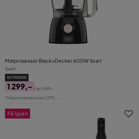
Matprosessor Black+Decker 600W Svart
Svart
SE PRISEN!
1 299,-
Før
1 899,-
Pris
Original
Tidligere laveste pris 1 299,-
Pris
Få igjen