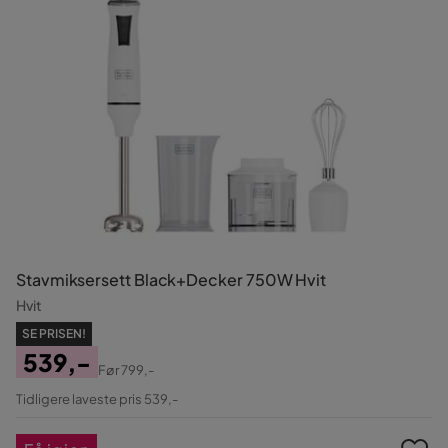
Stavmiksersett Black+Decker 750W Hvit
Hvit
SE PRISEN!
539,-
Før
799,-
Pris
Original
Tidligere laveste pris 539,-
Pris