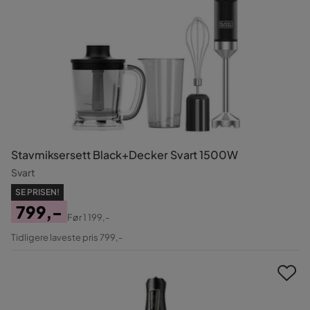
Stavmiksersett Black+Decker Svart 1500W
Svart
SE PRISEN!
799,-
Før
1 199,-
Pris
Original
Tidligere laveste pris 799,-
Pris