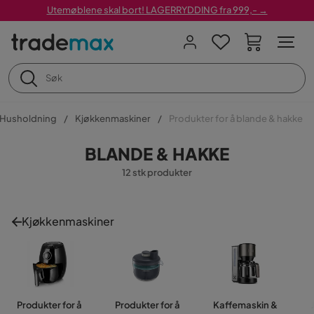
Utemøblene skal bort! LAGERRYDDING fra 999,- →
Husholdning
Kjøkkenmaskiner
Produkter for å blande & hakke
BLANDE & HAKKE
12 stk produkter
Kjøkkenmaskiner
Produkter for å
Produkter for å
Kaffemaskin &