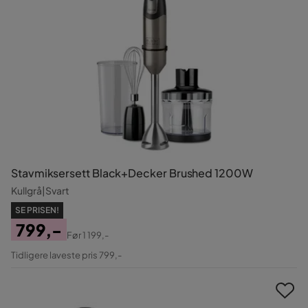
Stavmiksersett Black+Decker Brushed 1200W
Kullgrå|Svart
SE PRISEN!
799,-
Før
1 199,-
Pris
Original
Tidligere laveste pris 799,-
Pris