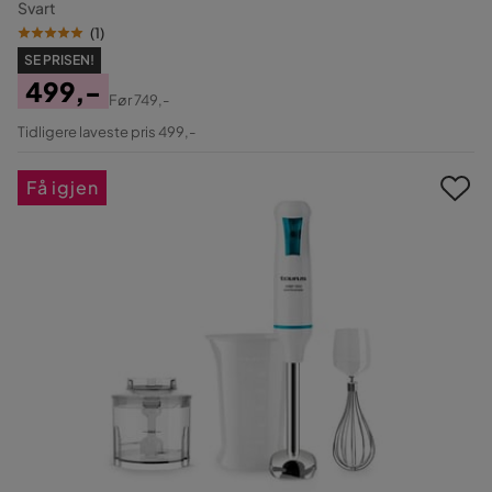
Svart
(
1
)
SE PRISEN!
499,-
Før
749,-
Pris
Original
Tidligere laveste pris 499,-
Pris
Få igjen