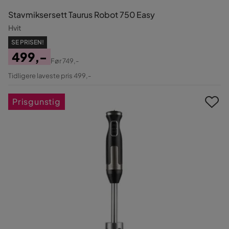
Stavmiksersett Taurus Robot 750 Easy
Hvit
SE PRISEN!
499,-
Før
749,-
Pris
Original
Tidligere laveste pris 499,-
Pris
Prisgunstig