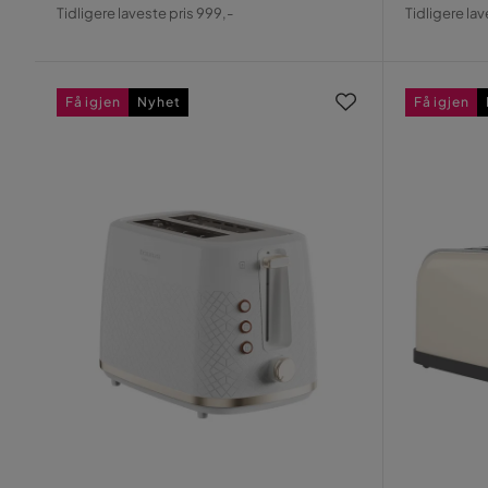
Pris
Original
Pris
Origin
Tidligere laveste pris 999,-
Tidligere lav
Pris
Pris
Få igjen
Nyhet
Få igjen