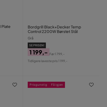
1 Plate
Bordgrill Black+Decker Temp
Control 2200W Børstet Stål
Grå
SE PRISEN!
1 199,-
Før
1 799,-
Pris
Original
Tidligere laveste pris 1 199,-
Pris
Prisgunstig
Få igjen