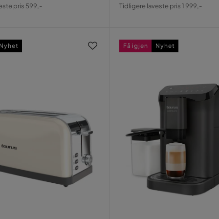
al
Pris
Original
este pris 599,-
Tidligere laveste pris 1 999,-
Pris
Nyhet
Få igjen
Nyhet