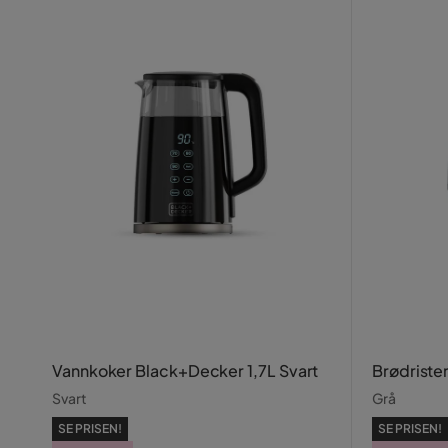
Vannkoker Black+Decker 1,7L Svart
Brødrister
Svart
Grå
SE PRISEN!
SE PRISEN!