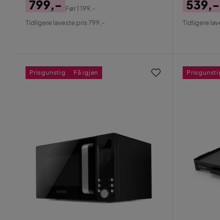
799,-
539,-
Før
1 199,-
Pris
Original
Pris
Origin
Tidligere laveste pris 799,-
Tidligere lav
Pris
Pris
Prisgunstig
Få igjen
Prisgunsti