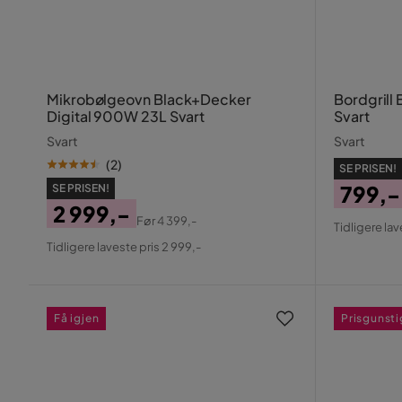
Mikrobølgeovn Black+Decker
Bordgrill
Digital 900W 23L Svart
Svart
Svart
Svart
(
2
)
SE PRISEN!
799,-
SE PRISEN!
2 999,-
Pris
Origin
Før
4 399,-
Tidligere lav
Pris
Original
Pris
Tidligere laveste pris 2 999,-
Pris
Få igjen
Prisgunsti