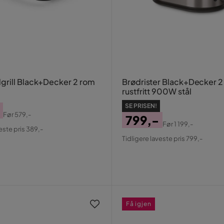
rill Black+Decker 2 rom
Brødrister Black+Decker 2
rustfritt 900W stål
SE PRISEN!
Før
579,-
799,-
al
Før
1 199,-
este pris 389,-
Pris
Original
Tidligere laveste pris 799,-
Pris
Få igjen