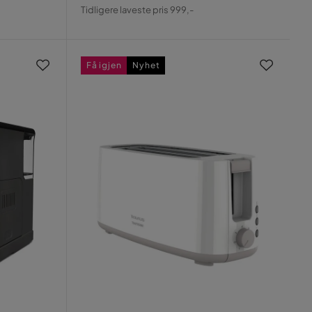
Pris
Original
Tidligere laveste pris 999,-
Pris
Få igjen
Nyhet