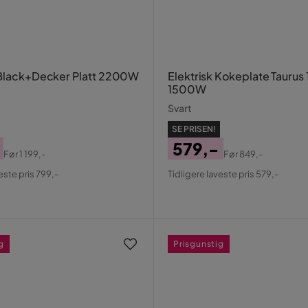
 Black+Decker Platt 2200W
Elektrisk Kokeplate Taurus 
1500W
Svart
SE PRISEN!
579,-
Før
1 199,-
Før
849,-
al
Pris
Original
este pris 799,-
Tidligere laveste pris 579,-
Pris
g
Prisgunstig