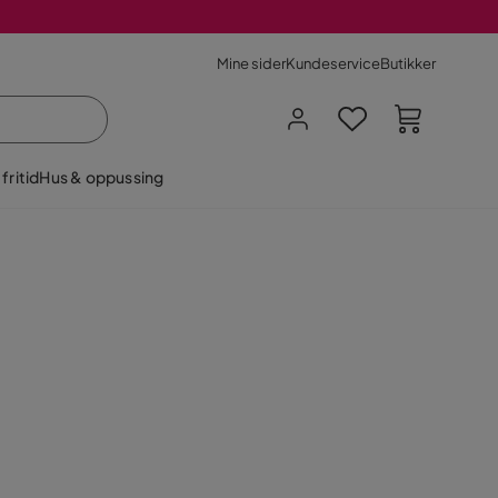
Mine sider
Kundeservice
Butikker
fritid
Hus & oppussing