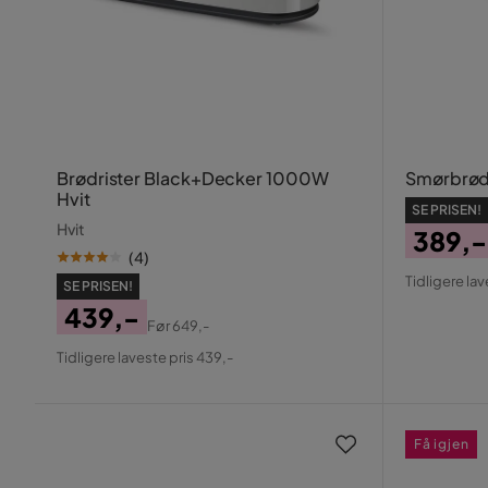
Brødrister Black+Decker 1000W
Smørbrødg
Hvit
SE PRISEN!
Hvit
389,-
(
4
)
Pris
Origin
Tidligere lav
SE PRISEN!
Pris
439,-
Før
649,-
Pris
Original
Tidligere laveste pris 439,-
Pris
Få igjen