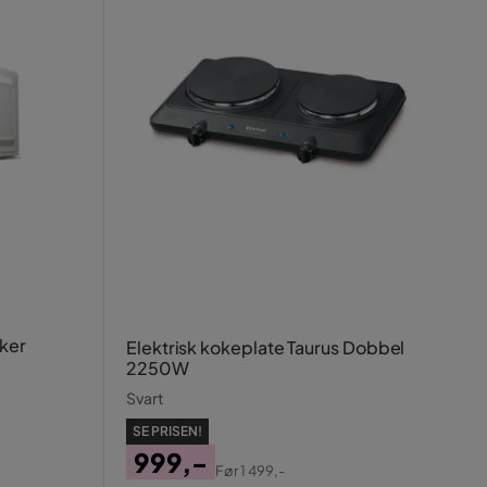
ker
Elektrisk kokeplate Taurus Dobbel
2250W
Svart
SE PRISEN!
999,-
Før
1 499,-