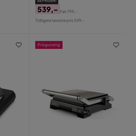
SE PRISEN!
539,-
Før
799,-
Pris
Original
Tidligere laveste pris 539,-
Pris
Prisgunstig