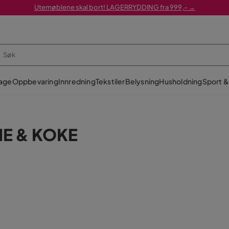
Utemøblene skal bort! LAGERRYDDING fra 999,- →
age
Oppbevaring
Innredning
Tekstiler
Belysning
Husholdning
Sport & 
E & KOKE