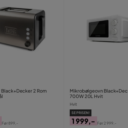
r Black+Decker 2 Rom
Mikrobølgeovn Black+Dec
ål
700W 20L Hvit
Hvit
SE PRISEN!
1 999,-
Før
899,-
Før
2 999,-