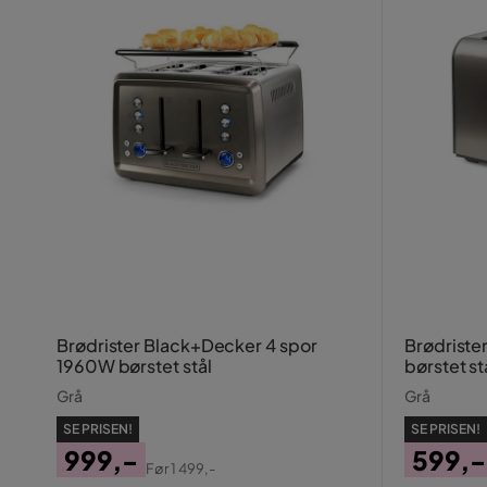
Brødrister Black+Decker 4 spor
Brødriste
1960W børstet stål
børstet st
Grå
Grå
SE PRISEN!
SE PRISEN!
999,-
599,-
Før
1 499,-