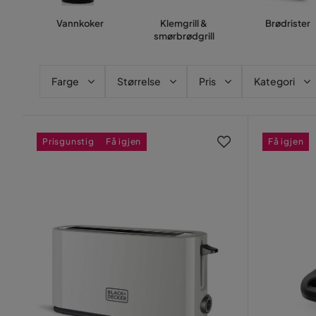
Vannkoker
Klemgrill &
Brødrister
smørbrødgrill
Farge
Størrelse
Pris
Kategori
Prisgunstig
Få igjen
Få igjen