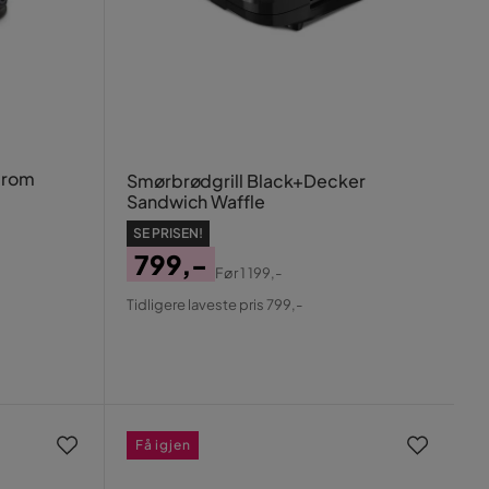
 rom
Smørbrødgrill Black+Decker
Sandwich Waffle
SE PRISEN!
799,-
Før
1 199,-
Pris
Original
Tidligere laveste pris 799,-
Pris
Få igjen