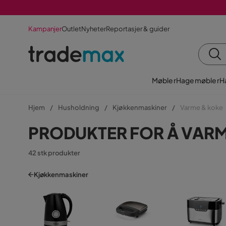
Kampanjer
Outlet
Nyheter
Reportasjer & guider
Møbler
Hagemøbler
H
Hjem
Husholdning
Kjøkkenmaskiner
Varme & koke
PRODUKTER FOR Å VARM
42 stk produkter
Kjøkkenmaskiner