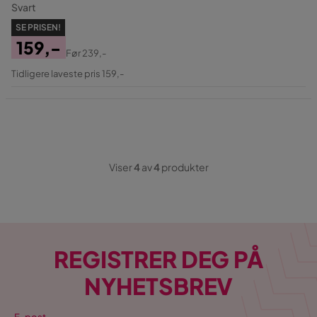
Svart
SE PRISEN!
159,-
Før
239,-
Pris
Original
Tidligere laveste pris 159,-
Pris
Viser
4
av
4
produkter
REGISTRER DEG PÅ
NYHETSBREV