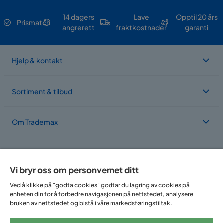
14 dagers
Lave
Opptil 20 års
Prismatch
angrerett
fraktkostnader
garanti
Hjelp & kontakt
Sortiment & tilbud
Om Trademax
Vi er lokalisert i flere land
Vi bryr oss om personvernet ditt
Ved å klikke på "godta cookies" godtar du lagring av cookies på
enheten din for å forbedre navigasjonen på nettstedet, analysere
bruken av nettstedet og bistå i våre markedsføringstiltak.