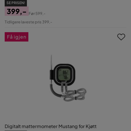
SE PRISEN!
399,-
Før
599,-
Pris
Original
Tidligere laveste pris 399,-
Pris
Få igjen
Digitalt mattermometer Mustang for Kjøtt