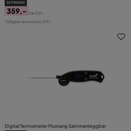
SE PRISEN!
359,-
Før
539,-
Pris
Original
Tidligere laveste pris 359,-
Pris
Digital Termometer Mustang Sammenleggbar