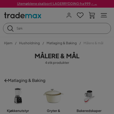
Utemøblene skal bort! LAGERRYDDING fra 999,- →
Hjem
Husholdning
Matlaging & Baking
Målere & mål
MÅLERE & MÅL
4 stk produkter
Matlaging & Baking
Kjøkkenutstyr
Gryter &
Bakeredskaper