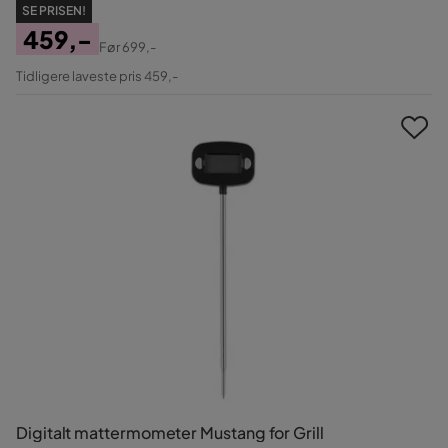
SE PRISEN!
459,-
Før
699,-
Pris
Original
Tidligere laveste pris 459,-
Pris
Digitalt mattermometer Mustang for Grill