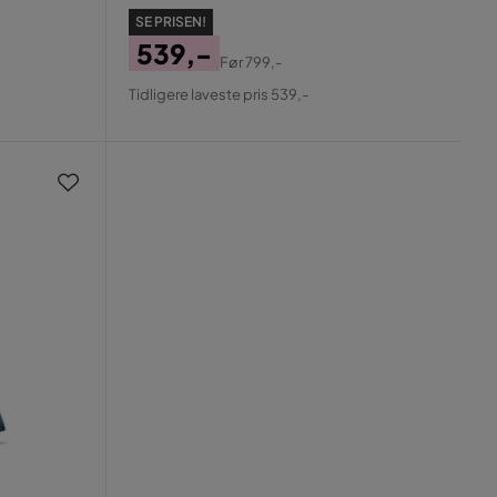
SE PRISEN!
539,-
Før
799,-
Pris
Original
Tidligere laveste pris 539,-
Pris