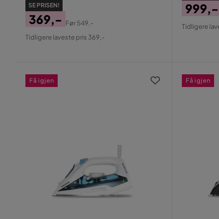
999,-
SE PRISEN!
369,-
Pris
Origin
Før
549,-
Tidligere lav
Pris
Original
Pris
Tidligere laveste pris 369,-
Pris
Få igjen
Få igjen