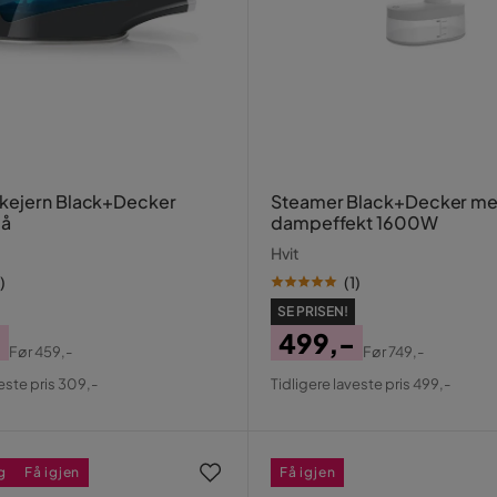
kejern Black+Decker
Steamer Black+Decker m
lå
dampeffekt 1600W
Hvit
)
(
1
)
SE PRISEN!
-
499,-
Før
459,-
Før
749,-
al
Pris
Original
veste pris 309,-
Tidligere laveste pris 499,-
Pris
g
Få igjen
Få igjen