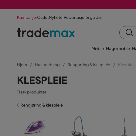
Kampanjer
Outlet
Nyheter
Reportasjer & guider
Møbler
Hagemøbler
H
Hjem
Husholdning
Rengjøring & klespleie
Klespleie
KLESPLEIE
11 stk produkter
Rengjøring & klespleie