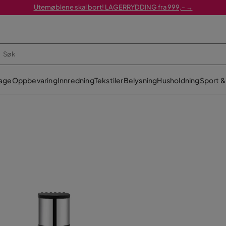
Utemøblene skal bort! LAGERRYDDING fra 999,- →
age
Oppbevaring
Innredning
Tekstiler
Belysning
Husholdning
Sport & 