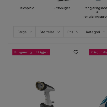
Klespleie
Støvsuger
Rengjøringsre
&
rengjøringspro
Farge
Størrelse
Pris
Kategori
Prisgunstig
Få igjen
Prisgunsti