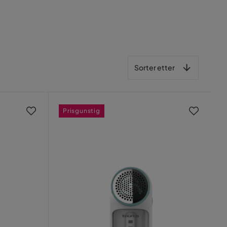
Sorter etter
Sorter etter
Prisgunstig