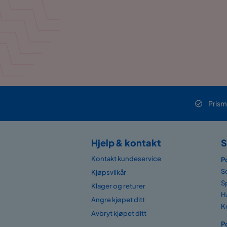
Prism
Hjelp & kontakt
S
Kontakt kundeservice
P
S
Kjøpsvilkår
S
Klager og returer
H
Angre kjøpet ditt
K
Avbryt kjøpet ditt
P