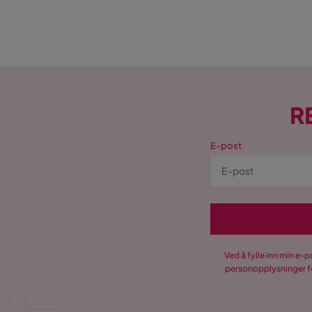
R
E-post
Ved å fylle inn min e-
personopplysninger fo