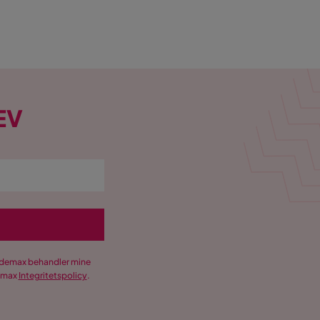
EV
Trademax behandler mine
demax
Integritetspolicy
.