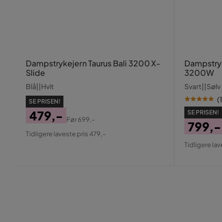
Dampstrykejern Taurus Bali 3200 X-
Dampstryk
Slide
3200W
Blå||Hvit
Svart||Sølv
(
1
SE PRISEN!
479,-
SE PRISEN!
Før
699,-
799,-
Pris
Original
Tidligere laveste pris 479,-
Pris
Origin
Pris
Tidligere lav
Pris