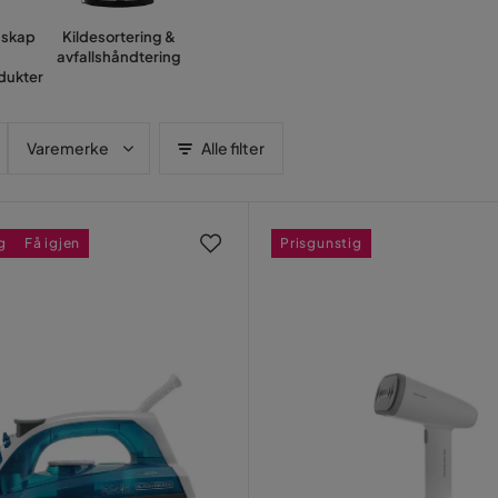
dskap
Kildesortering &
avfallshåndtering
dukter
Varemerke
Alle filter
g
Få igjen
Prisgunstig