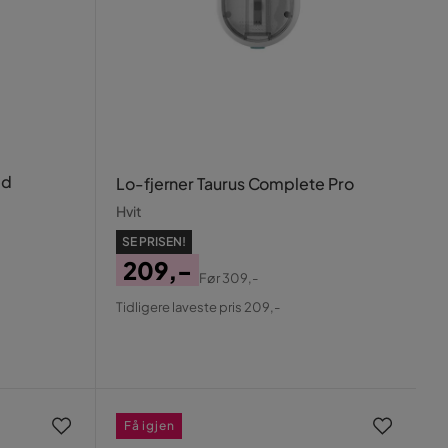
ed
Lo-fjerner Taurus Complete Pro
Hvit
SE PRISEN!
209,-
Før
309,-
Pris
Original
Tidligere laveste pris 209,-
Pris
Få igjen