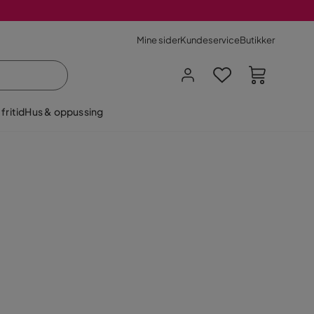
Mine sider
Kundeservice
Butikker
fritid
Hus & oppussing