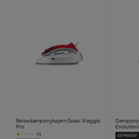
Reisedampstrykejern Solac Viaggio
Dampstryk
Pro
Evolution
(
1
)
SE PRISEN!