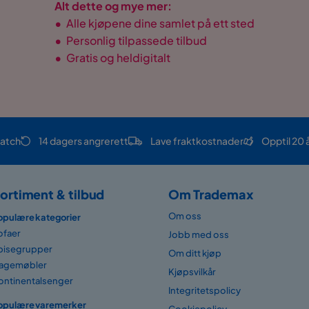
Alt dette og mye mer:
•
Alle kjøpene dine samlet på ett sted
•
Personlig tilpassede tilbud
•
Gratis og heldigitalt
atch
14 dagers angrerett
Lave fraktkostnader
Opptil 20 
ortiment & tilbud
Om Trademax
Om oss
opulære kategorier
ofaer
Jobb med oss
pisegrupper
Om ditt kjøp
agemøbler
Kjøpsvilkår
ontinentalsenger
Integritetspolicy
opulære varemerker