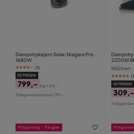
Dampstrykejern Solac Niagara Pro
Dampstry
1680W
2200W B
(
1
)
Blå||Svart
SE PRISEN!
(
1
799,-
SE PRISEN!
Før
1 199,-
Pris
Original
309,
Tidligere laveste pris 799,-
Pris
Pris
Origin
Tidligere la
Pris
Prisgunstig
Få igjen
Prisgunsti