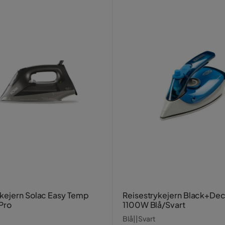
ejern Solac Easy Temp
Reisestrykejern Black+De
 Pro
1100W Blå/Svart
Blå||Svart