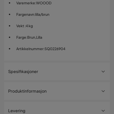
Varemerke
:
WOOOD
Fargenavn
:
lilla/brun
Vekt
:
4 kg
Farge
:
Brun,Lilla
Artikkelnummer
:
SQ0226904
Spesifikasjoner
Artikkelnummer:
SQ0226904
Produktinformasjon
Størrelse
Høyde
40 cm
Levering