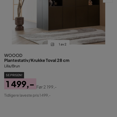
1 av 2
WOOOD
Plantestativ/Krukke Toval 28 cm
Lilla/Brun
SE PRISEN!
1 499,-
Før
2 199,-
Pris
Original
Tidligere laveste pris 1 499,-
Pris