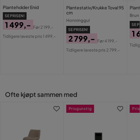
Planteholder Enid
Plantestativ/Krukke Toval 95
Plan
cm
Brun
SE PRISEN!
Honninggul
1 499,-
SE P
Før
2 199,-
SE PRISEN!
Pris
Original
1 
Tidligere laveste pris 1 499,-
2 799,-
Pris
Pri
Or
Før
4 199,-
Pris
Original
Tidli
Pri
Tidligere laveste pris 2 799,-
Pris
Ofte kjøpt sammen med
Prisgunstig
Pri