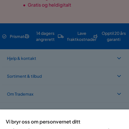
•
Gratis og heldigitalt
14 dagers
Lave
Opptil 20 års
Prismatch
angrerett
fraktkostnader
garanti
Hjelp & kontakt
Sortiment & tilbud
Om Trademax
Vi er lokalisert i flere land
Vi bryr oss om personvernet ditt