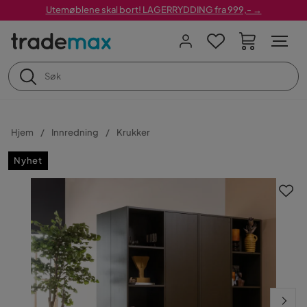
Utemøblene skal bort! LAGERRYDDING fra 999,- →
Hjem
Innredning
Krukker
Nyhet