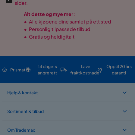
sider.
Alt dette og mye mer:
•
Alle kjøpene dine samlet på ett sted
•
Personlig tilpassede tilbud
•
Gratis og heldigitalt
14 dagers
Lave
Opptil 20 års
Prismatch
angrerett
fraktkostnader
garanti
Hjelp & kontakt
Sortiment & tilbud
Om Trademax