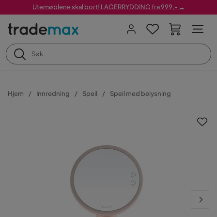
Utemøblene skal bort! LAGERRYDDING fra 999,- →
Hjem
Innredning
Speil
Speil med belysning