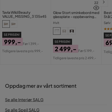
22
Tavla Wild Beauty
Glow Stort sminkebord med
Best
VALUE_MISSING_3 135x45
glassplate – oppbevaring
Stål 
med skuffer og rom 120 cm
Hvit
Sølv
SE PRISEN!
SE P
999,-
6
SE PRISEN!
Før
1 399,-
Pris
Original
2 499,-
Pri
Or
Før
5 199,-
Tidligere laveste pris 999,-
Tidli
Pris
Pris
Original
Pri
Tidligere laveste pris 2 499,-
Pris
Oppdag mer av vårt sortiment
Se alle Interiør SALG
Se alle Speil SALG