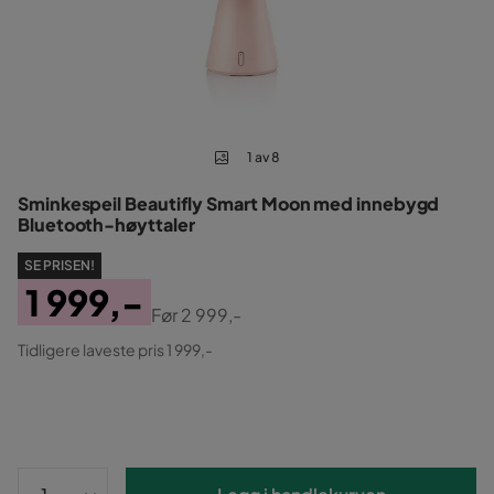
1 av 8
Sminkespeil Beautifly Smart Moon med innebygd
Bluetooth-høyttaler
SE PRISEN!
1 999,-
Før
2 999,-
Pris
Original
Tidligere laveste pris 1 999,-
Pris