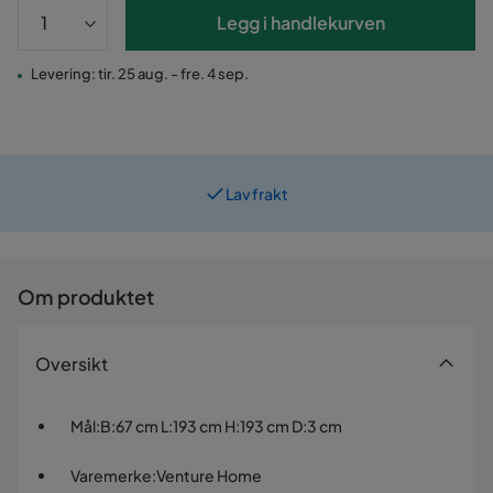
Legg i handlekurven
Levering: tir. 25 aug. - fre. 4 sep.
Lav frakt
Om produktet
Oversikt
Mål
:
B:67 cm L:193 cm H:193 cm D:3 cm
Varemerke
:
Venture Home