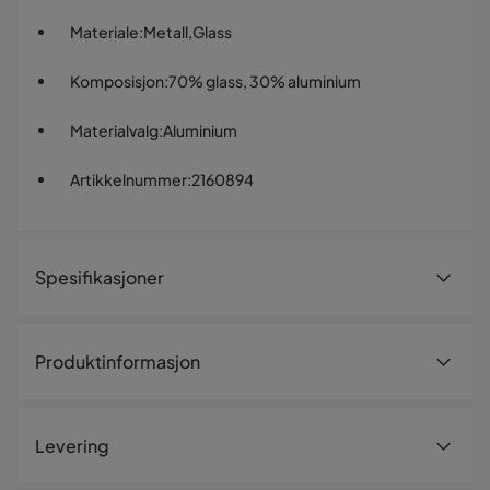
Materiale
:
Metall,Glass
Komposisjon
:
70% glass, 30% aluminium
Materialvalg
:
Aluminium
Artikkelnummer
:
2160894
Spesifikasjoner
Artikkelnummer:
2160894
Produktinformasjon
Størrelse
Høyde
193 cm
Levering
Bredde
67 cm