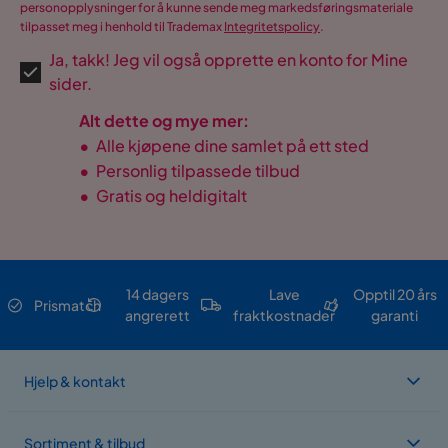
personopplysninger for å kunne sende meg markedsføringsmateriale
tilpasset meg i henhold til Trademax
Integritetspolicy
.
Ja, takk! Jeg vil også opprette en konto for Mine
sider.
Alt dette og mye mer:
•
Alle kjøpene dine samlet på ett sted
•
Personlig tilpassede tilbud
•
Gratis og heldigitalt
14 dagers
Lave
Opptil 20 års
Prismatch
angrerett
fraktkostnader
garanti
Hjelp & kontakt
Sortiment & tilbud