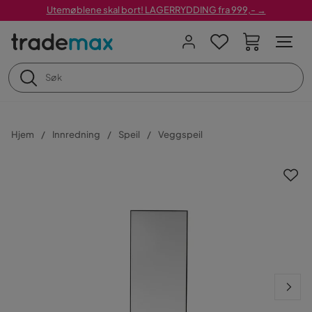
Utemøblene skal bort! LAGERRYDDING fra 999,- →
Hjem
Innredning
Speil
Veggspeil