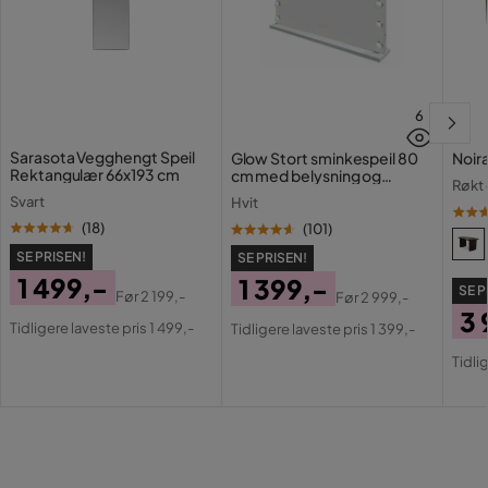
6
Sarasota Vegghengt Speil
Glow Stort sminkespeil 80
Noir
Rektangulær 66x193 cm
cm med belysning og
Røkt 
lamper – Hollywood-speil
Svart
Hvit
med USB-lading
(
18
)
(
101
)
SE PRISEN!
SE PRISEN!
1 499,-
1 399,-
SE P
Før
2 199,-
Før
2 999,-
Pris
Original
Pris
Original
3 
Tidligere laveste pris 1 499,-
Tidligere laveste pris 1 399,-
Pris
Pris
Pri
Or
Tidli
Pri