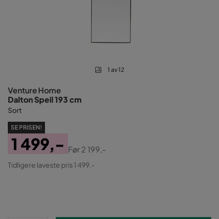
1 av 12
Venture Home
Dalton Speil 193 cm
Sort
SE PRISEN!
1 499,-
Før
2 199,-
Pris
Original
Tidligere laveste pris 1 499,-
Pris