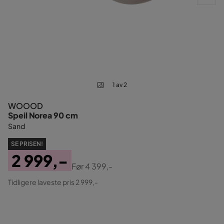
1 av 2
WOOOD
Speil Norea 90 cm
Sand
SE PRISEN!
2 999,-
Før
4 399,-
Pris
Original
Tidligere laveste pris 2 999,-
Pris