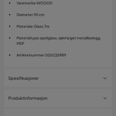
Varemerke
:
WOOOD
Diameter
:
90 cm
Materiale
:
Glass,Tre
Materialtype
:
speilglass, sølvfarget metallbelegg,
MDF
Artikkelnummer
:
SQ0226989
Spesifikasjoner
Artikkelnummer:
SQ0226989
Produktinformasjon
Størrelse
Høyde
90 cm