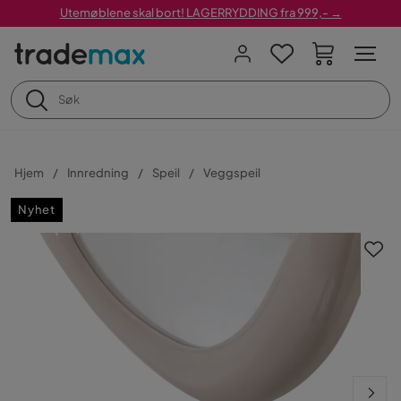
Utemøblene skal bort! LAGERRYDDING fra 999,- →
Hjem
Innredning
Speil
Veggspeil
Nyhet