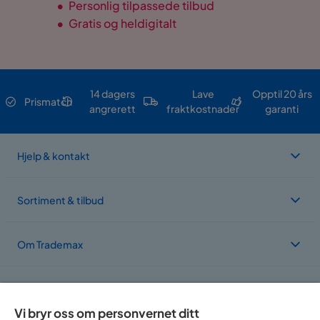
•
Personlig tilpassede tilbud
•
Gratis og heldigitalt
14 dagers
Lave
Opptil 20 års
Prismatch
angrerett
fraktkostnader
garanti
Hjelp & kontakt
Sortiment & tilbud
Om Trademax
Vi er lokalisert i flere land
Vi bryr oss om personvernet ditt