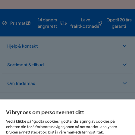
14 dagers
Lave
Opptil 20 års
Prismatch
angrerett
fraktkostnader
garanti
Hjelp & kontakt
Sortiment & tilbud
Om Trademax
Vi er lokalisert i flere land
Vi bryr oss om personvernet ditt
Ved å klikke på "godta cookies" godtar du lagring av cookies på
enheten din for å forbedre navigasjonen på nettstedet, analysere
bruken av nettstedet og bistå i våre markedsføringstiltak.