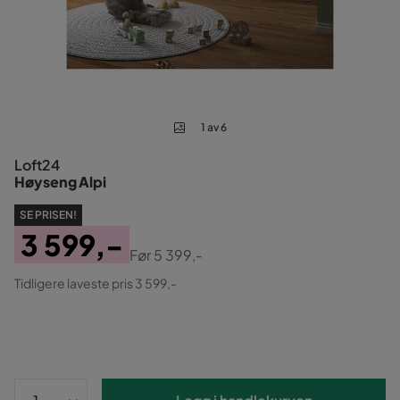
1 av 6
Loft24
Høyseng Alpi
SE PRISEN!
3 599,-
Før
5 399,-
Pris
Original
Tidligere laveste pris 3 599,-
Pris