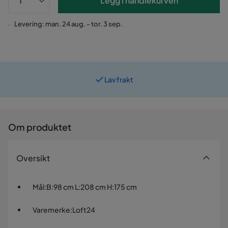
Legg i handlekurven
Levering: man. 24 aug. - tor. 3 sep.
Lav frakt
Prismatch
Om produktet
Oversikt
Mål
:
B:98 cm L:208 cm H:175 cm
Varemerke
:
Loft24