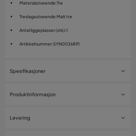
Materialutseende
:
Tre
Treslagsutseende
:
Malt tre
Antal liggeplasser (stk)
:
1
Artikkelnummer
:
SYN0036891
Spesifikasjoner
Artikkelnummer:
SYN0036891
Produktinformasjon
Størrelse
Å sove og leke i denne høye sengen laget av solid furu
Høyde
175 cm
oppfyller begge formålene. Sovnivået kan nås via en
Levering
integrert stige. Rundt om sider gir beskyttelse mot å falle.
Bredde
98 cm
Sovemøblene imponerer også visuelt med den klart
synlige årringen i treverket. FSC-sett av 2-sertifisert tre
Lengde
208 cm