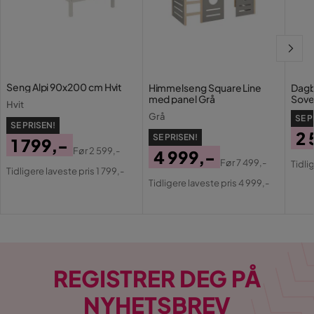
Seng Alpi 90x200 cm Hvit
Himmelseng Square Line
Dagb
med panel Grå
Sove
Hvit
Hvit
Grå
SE P
SE PRISEN!
2 
SE PRISEN!
1 799,-
Før
2 599,-
4 999,-
Pri
Or
Pris
Original
Før
7 499,-
Tidli
Tidligere laveste pris 1 799,-
Pris
Original
Pri
Pris
Tidligere laveste pris 4 999,-
Pris
REGISTRER DEG PÅ
NYHETSBREV