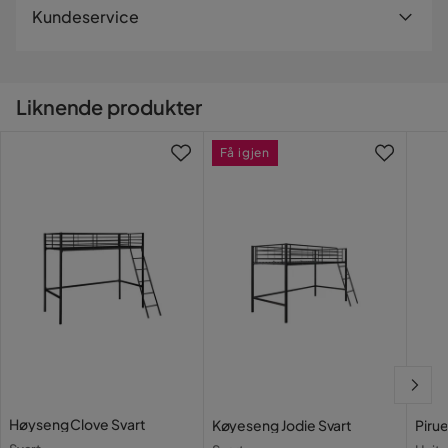
Levering
Kundeservice
ble brukt til produksjon. Sengen laget av solid furutre kan
kombineres med forskjellige innredningsstiler. Oppdag
Antall
Vi leverer alltid varene hjem til deg. Mindre leveranser kan
flere sengemøbler for barnerommet ditt fra denne serien.
bli sendt til et utleveringssted nære deg. En fraktavgift
tilkommer i kassen etter du har fylt i dine personlige
Antal liggeplasser (stk)
1
Liknende produkter
FSC-sertifisert massivt treverk
opplysninger.
Kontakt kundeservice
Materiale
Få igjen
Vil du gjøre din leveranse enklere? Vi har flere
Spesifikasjoner
tilleggstjenester som eksempelvis kveldslevering og
Materialutseende
Tre
innbæring som du kan velge i kassen. Dersom ingen
Hovedfarge: Grå
tilleggstjenester vises, kan vi dessverre ikke tilby disse for
Benfarge: Grå
Treslagsutseende
Malt tre
ditt postnummer og valgte produkter.
Materiale: Furu
Materialtype tre: Massivt tre
Øvrig
Les våre
Kjøpsvilkår
for mer informasjon.
Farge: Grå
Benmateriale: Furu
Form
Rektangulær
Benoverflate: Lakk
Benoptikk: Matte
Fargenavn
Grafittgrå
Benhøyde cm: 175
Mål og Vekt
Vekt
39 kg
Høyseng Clove Svart
Køyeseng Jodie Svart
Piru