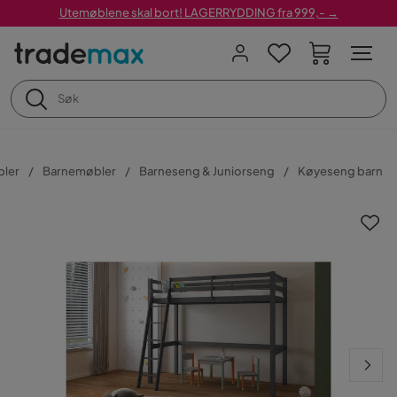
Utemøblene skal bort! LAGERRYDDING fra 999,- →
ler
Barnemøbler
Barneseng & Juniorseng
Køyeseng barn