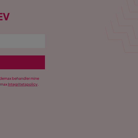
EV
Trademax behandler mine
demax
Integritetspolicy
.