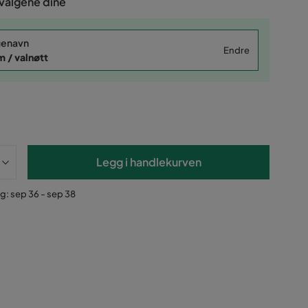
 valgene dine
genavn
Endre
 / valnøtt
Legg i handlekurven
g: sep 36 - sep 38