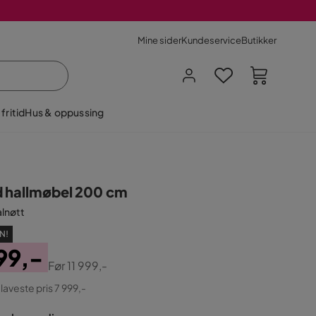
Mine sider
Kundeservice
Butikker
fritid
Hus & oppussing
d hallmøbel 200 cm
alnøtt
N!
99,-
Før
11 999,-
ginal
 laveste pris 7 999,-