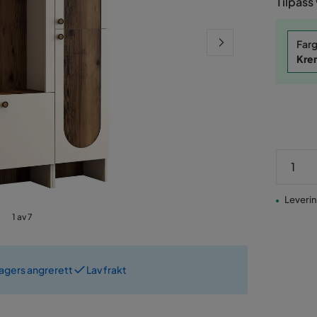
Tilpass
Far
Krem
Leverin
1 av 7
dagers angrerett
Lav frakt