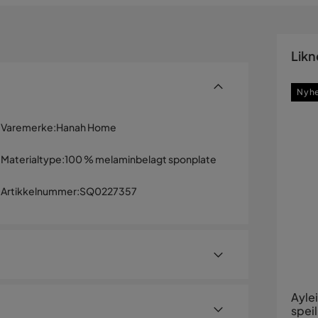
Likn
Nyh
Varemerke
:
Hanah Home
Materialtype
:
100 % melaminbelagt sponplate
Artikkelnummer
:
SQ0227357
Ayle
spei