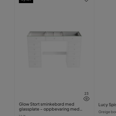
23
Glow Stort sminkebord med
Lucy Spi
glassplate – oppbevaring med
Greige bou
skuffer og rom 120 cm