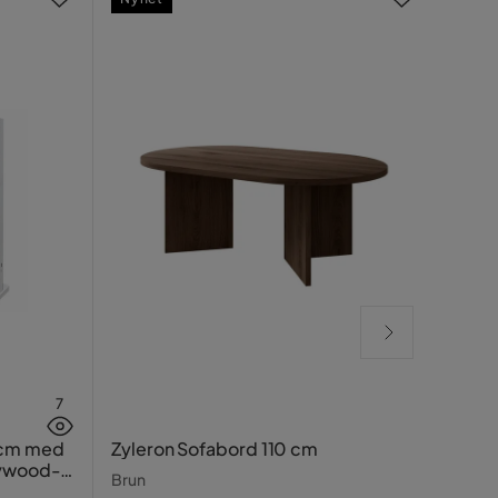
7
Rela
 cm med
Zyleron Sofabord 110 cm
lywood-
Beige
Brun