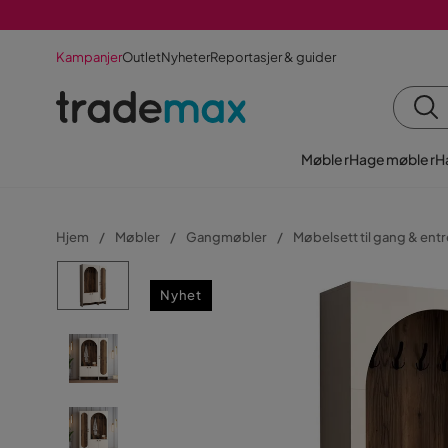
Kampanjer
Outlet
Nyheter
Reportasjer & guider
Møbler
Hagemøbler
H
Hjem
Møbler
Gangmøbler
Møbelsett til gang & entr
Nyhet