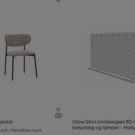
12
sestol
Glow Stort sminkespeil 80
belysning og lamper – Hol
clé / Metallben svart
speil med USB-lading