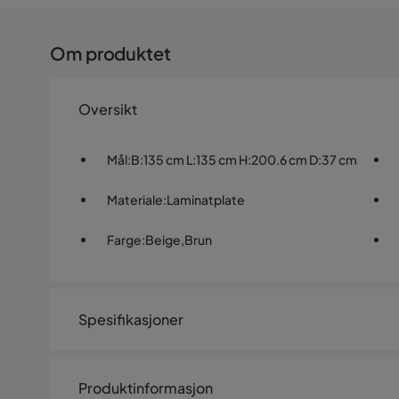
Om produktet
Oversikt
Mål
:
B:135 cm L:135 cm H:200.6 cm D:37 cm
Materiale
:
Laminatplate
Farge
:
Beige,Brun
Spesifikasjoner
Artikkelnummer:
SQ0227357
Produktinformasjon
Størrelse