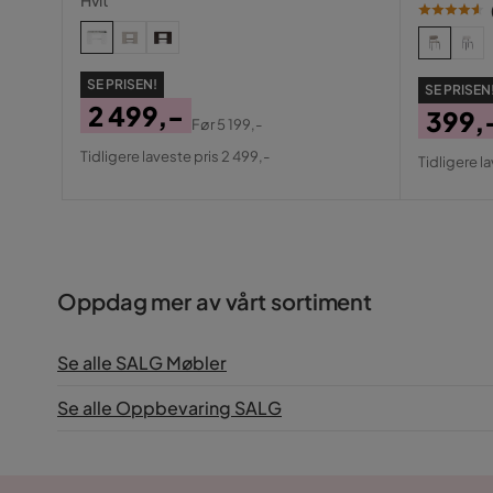
Hvit
SE PRISEN!
SE PRISEN
2 499,-
399,
Før
5 199,-
Pris
Original
Pris
Origin
Tidligere laveste pris 2 499,-
Tidligere l
Pris
Pris
Oppdag mer av vårt sortiment
Se alle SALG Møbler
Se alle Oppbevaring SALG