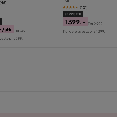
Hvit
(
46
)
(
101
)
SE PRISEN!
1 399,-
!
Før
2 999,-
-
Pris
Original
/stk
Før
749,-
Tidligere laveste pris 1 399,-
al
Pris
aveste pris 399,-