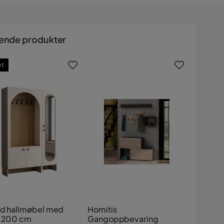
ende produkter
et
id hallmøbel med
Homitis
l 200 cm
Gangoppbevaring