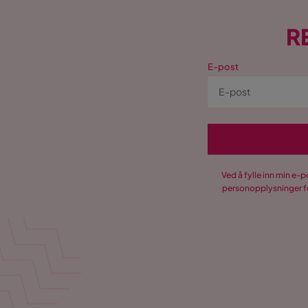
R
E-post
Ved å fylle inn min e-
personopplysninger fo