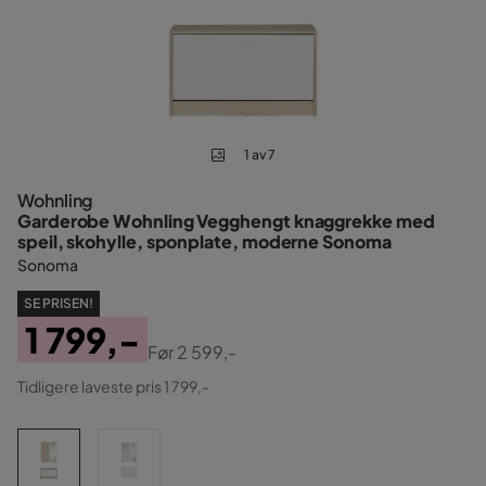
1 av 7
Wohnling
Garderobe Wohnling Vegghengt knaggrekke med
speil, skohylle, sponplate, moderne Sonoma
Sonoma
SE PRISEN!
1 799,-
Før
2 599,-
Pris
Original
Tidligere laveste pris 1 799,-
Pris