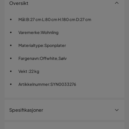
Oversikt
Mål
:
B:27 cm L:80 cm H:180 cm D:27 cm
Varemerke
:
Wohnling
Materialtype
:
Sponplater
Fargenavn
:
Offwhite,Sølv
Vekt
:
22 kg
Artikkelnummer
:
SYN0033276
Spesifikasjoner
Artikkelnummer:
SYN0033276