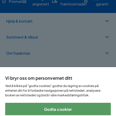
Prismatch
angrerett
fraktkostnader
garanti
Hjelp & kontakt
Sortiment & tilbud
Om Trademax
Vi er lokalisert i flere land
Vi bryr oss om personvernet ditt
Ved å klikke på "godta cookies" godtar du lagring av cookies på
enheten din for å forbedre navigasjonen på nettstedet, analysere
bruken av nettstedet og bistå i våre markedsføringstiltak.
Godta cookier