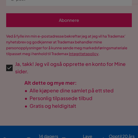
Abonnere
Ved å fylle inn min e-postadresse bekrefter jeg at jeg vil ha Trademax’
nyhetsbrev og godkjenner at Trademax behandler mine
personopplysninger for å kunne sende meg markedsføringsmateriale
tilpasset meg i henhold til Trademax
Integritetspolicy
.
Ja, takk! Jeg vil også opprette en konto for Mine
sider.
Alt dette og mye mer:
•
Alle kjøpene dine samlet på ett sted
•
Personlig tilpassede tilbud
•
Gratis og heldigitalt
14 dagers
Lave
Opptil 20 års