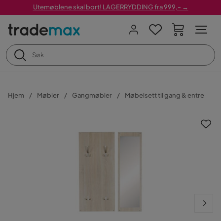
Utemøblene skal bort! LAGERRYDDING fra 999,- →
Hjem
Møbler
Gangmøbler
Møbelsett til gang & entre