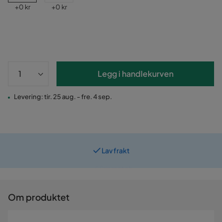
Pris
Pris
+
0 kr
+
0 kr
Legg i handlekurven
Levering: tir. 25 aug. - fre. 4 sep.
Lav frakt
Prismatch
Om produktet