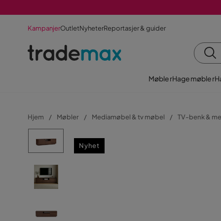
Kampanjer
Outlet
Nyheter
Reportasjer & guider
Møbler
Hagemøbler
H
Hjem
Møbler
Mediamøbel & tv møbel
TV-benk & m
Nyhet