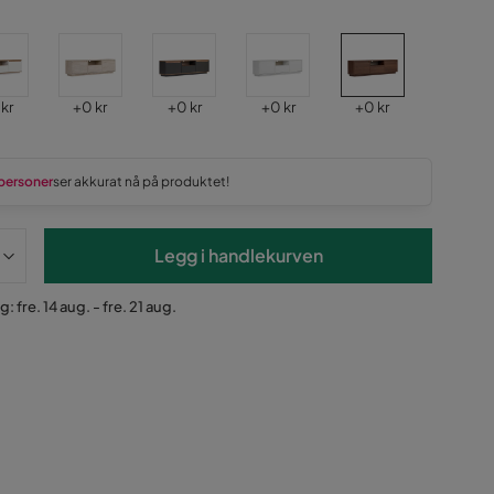
s
Pris
Pris
Pris
Pris
 kr
+
0 kr
+
0 kr
+
0 kr
+
0 kr
personer
ser akkurat nå på produktet!
Legg i handlekurven
: fre. 14 aug. - fre. 21 aug.