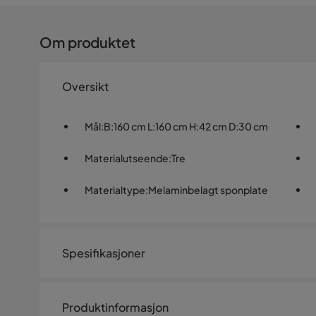
Om produktet
Oversikt
Mål
:
B:160 cm L:160 cm H:42 cm D:30 cm
Materialutseende
:
Tre
Materialtype
:
Melaminbelagt sponplate
Spesifikasjoner
Artikkelnummer:
SQ0240390
Produktinformasjon
Størrelse