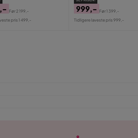
,-
999,-
Før
2 199,-
Før
1 399,-
al
Pris
Original
veste pris 1 499,-
Tidligere laveste pris 999,-
Pris