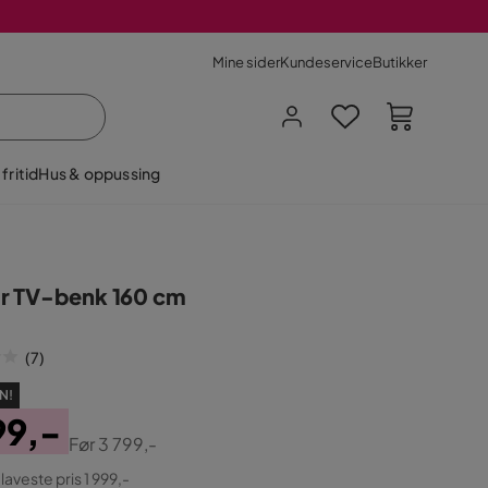
Mine sider
Kundeservice
Butikker
fritid
Hus & oppussing
 TV-benk 160 cm
(
7
)
N!
99,-
Før
3 799,-
ginal
 laveste pris 1 999,-