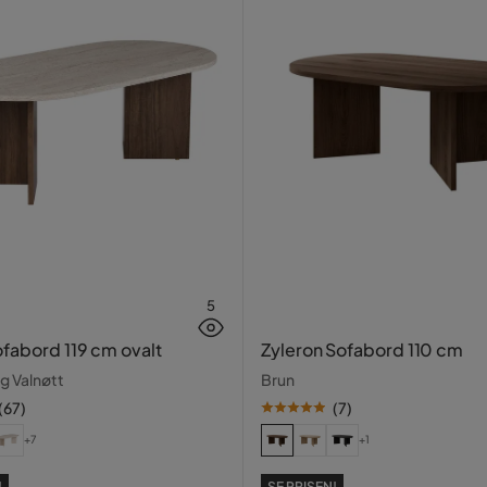
Verified by Trustvoice
5
ofabord 119 cm ovalt
Zyleron Sofabord 110 cm
og Valnøtt
Brun
(
67
)
(
7
)
+7
+1
!
SE PRISEN!