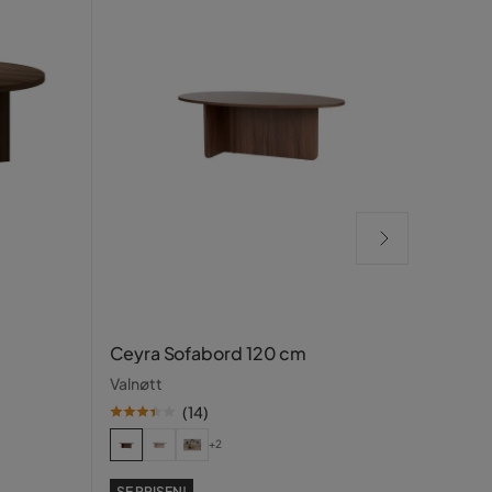
Rich
Ceyra Sofabord 120 cm
Lucy 
Valnøtt
Røkt e
(
14
)
+2
SE PR
5 
SE PRISEN!