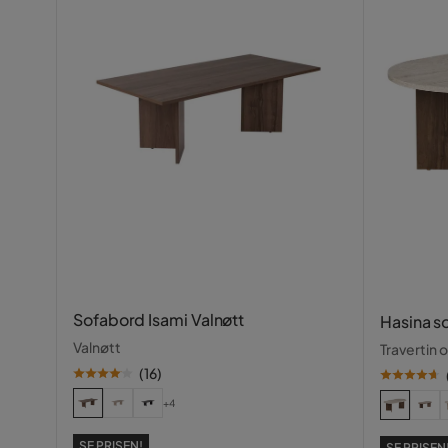
Jannike
•
2 uker siden
J
Soheila R
•
2 måneder siden
SR
Sofabord Isami Valnøtt
Hasina s
Valnøtt
Travertin 
(
16
)
+4
SE PRISEN!
SE PRISEN