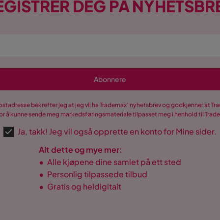
EGISTRER DEG PÅ NYHETSBR
Abonnere
postadresse bekrefter jeg at jeg vil ha Trademax’ nyhetsbrev og godkjenner at 
r å kunne sende meg markedsføringsmateriale tilpasset meg i henhold til Tra
Ja, takk! Jeg vil også opprette en konto for Mine sider.
Alt dette og mye mer:
•
Alle kjøpene dine samlet på ett sted
•
Personlig tilpassede tilbud
•
Gratis og heldigitalt