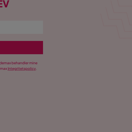
EV
Trademax behandler mine
demax
Integritetspolicy
.