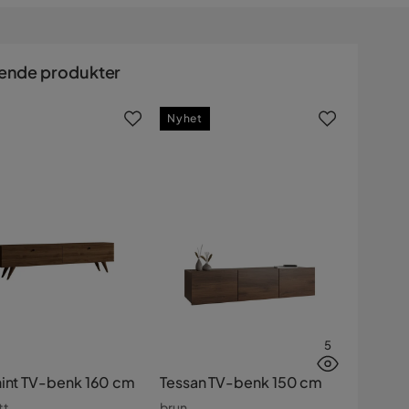
ende produkter
Nyhet
5
hint TV-benk 160 cm
Tessan TV-benk 150 cm
tt
brun