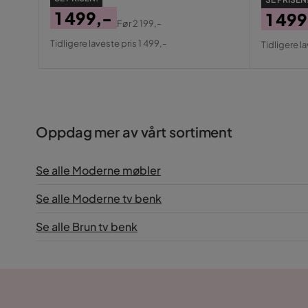
1 499,-
1 499
Før
2 199,-
Pris
Original
Pris
Origin
Tidligere laveste pris 1 499,-
Tidligere la
Pris
Pris
Oppdag mer av vårt sortiment
Se alle Moderne møbler
Se alle Moderne tv benk
Se alle Brun tv benk