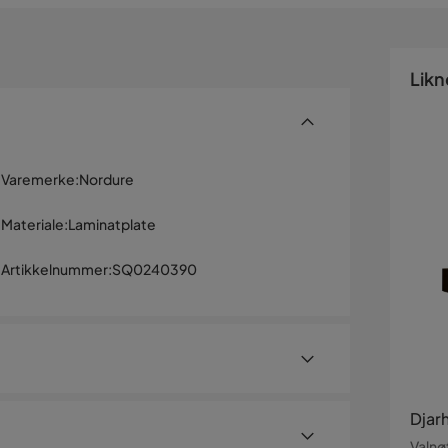
Likn
Varemerke
:
Nordure
Materiale
:
Laminatplate
Artikkelnummer
:
SQ0240390
Djar
Valnø