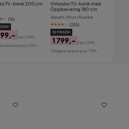
ito TV-benk 200 cm
Virkesbo TV-benk med
Oppbevaring 180 cm
Valnøtt / Brun / Rustikk
(
15
)
(
225
)
ISEN!
SE PRISEN!
799,-
Før
3 399,-
1 799,-
s
ginal
Før
2 599,-
ere laveste pris 2 799,-
Pris
Original
s
Tidligere laveste pris 1 799,-
Pris