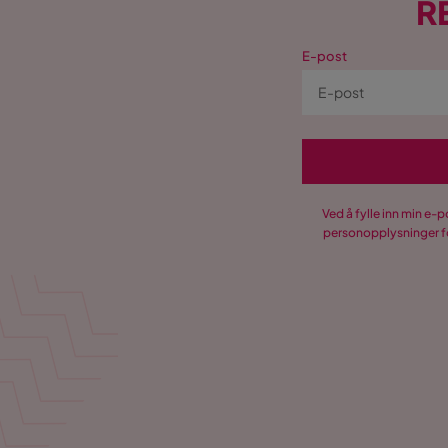
R
E-post
Ved å fylle inn min e-
personopplysninger fo