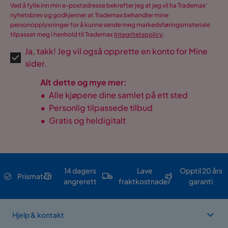
Ved å fylle inn min e-postadresse bekrefter jeg at jeg vil ha Trademax’
nyhetsbrev og godkjenner at Trademax behandler mine
personopplysninger for å kunne sende meg markedsføringsmateriale
tilpasset meg i henhold til Trademax
Integritetspolicy
.
Ja, takk! Jeg vil også opprette en konto for Mine
sider.
Alt dette og mye mer:
•
Alle kjøpene dine samlet på ett sted
•
Personlig tilpassede tilbud
•
Gratis og heldigitalt
14 dagers
Lave
Opptil 20 års
Prismatch
angrerett
fraktkostnader
garanti
Hjelp & kontakt