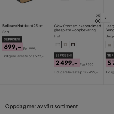
25
Belleuve Nattbord 25 cm
Glow Stort sminkebord med
Laar
glassplate – oppbevaring
Sen
Sort
med skuffer og rom 120 cm
Hvit
Beig
SE PRISEN!
699,-
Før
999,-
Pris
Original
SE PRISEN!
SE P
Tidligere laveste pris 699,-
Pris
2 499,-
5 
Før
5 199,-
Pris
Original
Pri
Or
Tidligere laveste pris 2 499,-
Tidli
Pris
Pri
Oppdag mer av vårt sortiment