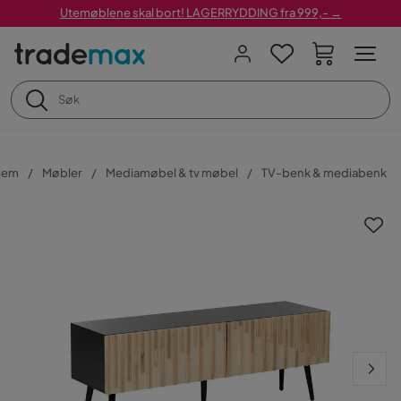
Utemøblene skal bort! LAGERRYDDING fra 999,- →
jem
Møbler
Mediamøbel & tv møbel
TV-benk & mediabenk