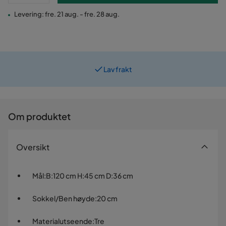
Levering: fre. 21 aug. - fre. 28 aug.
Lav frakt
Prismatch
Om produktet
Oversikt
Mål
:
B:120 cm H:45 cm D:36 cm
Sokkel/Ben høyde
:
20 cm
Materialutseende
:
Tre