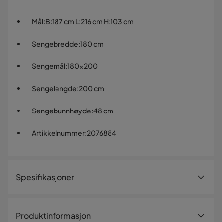
Mål
:
B:187 cm L:216 cm H:103 cm
Sengebredde
:
180 cm
Sengemål
:
180x200
Sengelengde
:
200 cm
Sengebunnhøyde
:
48 cm
Artikkelnummer
:
2076884
Spesifikasjoner
Artikkelnummer:
2076884
Produktinformasjon
Størrelse