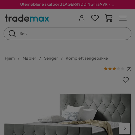
Utemøblene skal bort! LAGERRYDDING fra 999,- →
Hjem
Møbler
Senger
Komplett sengepakke
(
2
)