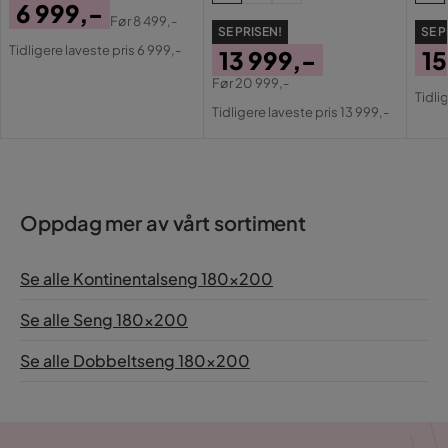
6 999,-
Før
8 499,-
SE PRISEN!
SE P
Pris
Original
Tidligere laveste pris 6 999,-
13 999,-
15
Pris
Pri
Or
Før
20 999,-
Pris
Original
Tidli
Pri
Tidligere laveste pris 13 999,-
Pris
Oppdag mer av vårt sortiment
Se alle Kontinentalseng 180x200
Se alle Seng 180x200
Se alle Dobbeltseng 180x200