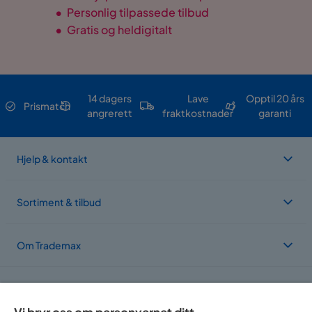
•
Personlig tilpassede tilbud
•
Gratis og heldigitalt
14 dagers
Lave
Opptil 20 års
Prismatch
angrerett
fraktkostnader
garanti
Hjelp & kontakt
Sortiment & tilbud
Om Trademax
Vi er lokalisert i flere land