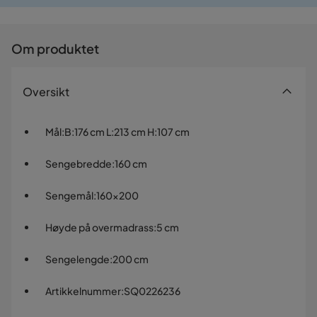
Om produktet
Oversikt
Mål
:
B:176 cm L:213 cm H:107 cm
Sengebredde
:
160 cm
Sengemål
:
160x200
Høyde på overmadrass
:
5 cm
Sengelengde
:
200 cm
Artikkelnummer
:
SQ0226236