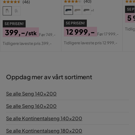
(
40
)
(
46
)
SE P
Form
Rektangulær
+1
5 
Fargenavn
brown
SE PRISEN!
SE PRISEN!
Pri
Or
Tidli
12 999,-
399,-
/stk
Pri
Før
17 999,-
Før
749,-
Fjæring rammemadrass
Bonell
Pris
Original
Pris
Original
Tidligere laveste pris 12 999,-
Tidligere laveste pris 399,-
Pris
Pris
Fjæring
Bonell
springfjærmadrass
Madrasstype
Bonell
Oppdag mer av vårt sortiment
Maksvekt
100 Kg
Se alle Seng 140x200
Farge ben
Svart
Se alle Seng 160x200
Farge
Brun
Se alle Kontinentalseng 140x200
Madrass
Inngår
Se alle Kontinentalseng 180x200
Serie