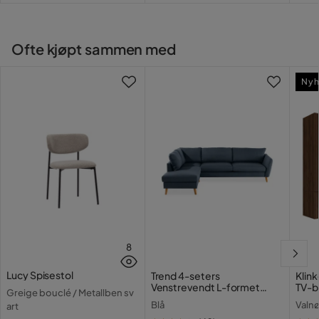
Materialvalg
MDF
Trekkutseende
Tekstil
Ofte kjøpt sammen med
Materiale polstring
Fabric
Nyh
Materiale
Bonell
springfjærmadrass
Funksjon
Oppbevaring
Ja
Oppbevaringstype
Lift-up lagring
8
Øvrig
Lucy Spisestol
Trend 4-seters
Klink
Fasthetsgrad
Fast
Venstrevendt L-formet
TV-b
Greige bouclé / Metallben sv
Sjeselongsofa i Stoff
LED-
Blå
Valnø
art
gulv
Regulerbar
Nei