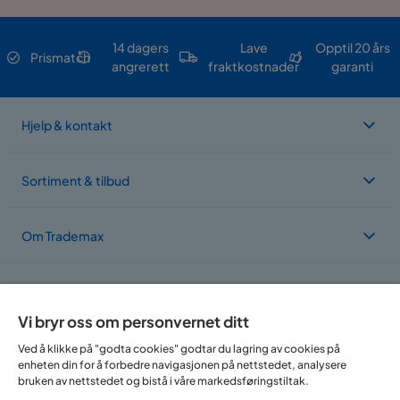
14 dagers
Lave
Opptil 20 års
Prismatch
angrerett
fraktkostnader
garanti
Hjelp & kontakt
Sortiment & tilbud
Om Trademax
Vi er lokalisert i flere land
Vi bryr oss om personvernet ditt
Ved å klikke på "godta cookies" godtar du lagring av cookies på
enheten din for å forbedre navigasjonen på nettstedet, analysere
bruken av nettstedet og bistå i våre markedsføringstiltak.