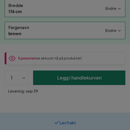
Bredde
Endre
176 cm
Fargenavn
Endre
brown
5 personer
ser akkurat nå på produktet!
Legg i handlekurven
Levering: sep 39
Lav frakt
Prismatch