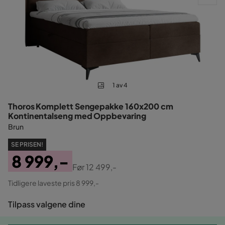
1 av 4
Thoros Komplett Sengepakke 160x200 cm
Kontinentalseng med Oppbevaring
Brun
SE PRISEN!
8 999,-
Før
12 499,-
Pris
Original
Tidligere laveste pris 8 999,-
Pris
Tilpass valgene dine