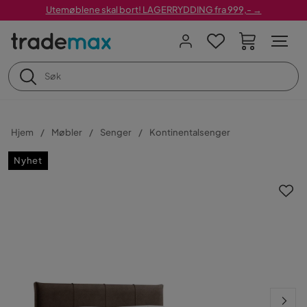
Utemøblene skal bort! LAGERRYDDING fra 999,- →
Hjem
Møbler
Senger
Kontinentalsenger
Nyhet