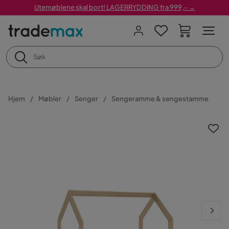
Utemøblene skal bort! LAGERRYDDING fra 999,- →
Hjem
Møbler
Senger
Sengeramme & sengestamme