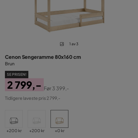
1 av 3
Cenon Sengeramme 80x160 cm
Brun
SE PRISEN!
2 799,-
Før
3 399,-
Pris
Original
Tidligere laveste pris 2 799,-
Pris
Pris
Pris
Pris
+
200 kr
+
200 kr
+
0 kr