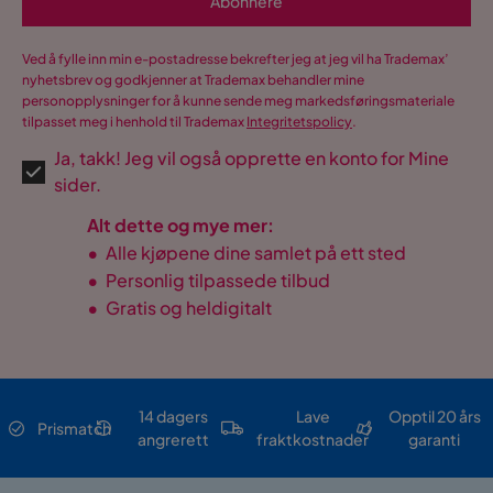
Abonnere
Ved å fylle inn min e-postadresse bekrefter jeg at jeg vil ha Trademax’
nyhetsbrev og godkjenner at Trademax behandler mine
personopplysninger for å kunne sende meg markedsføringsmateriale
tilpasset meg i henhold til Trademax
Integritetspolicy
.
Ja, takk! Jeg vil også opprette en konto for Mine
sider.
Alt dette og mye mer:
•
Alle kjøpene dine samlet på ett sted
•
Personlig tilpassede tilbud
•
Gratis og heldigitalt
14 dagers
Lave
Opptil 20 års
Prismatch
angrerett
fraktkostnader
garanti