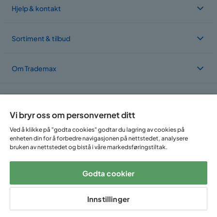
Hjelp & kontakt
Sortiment & tilbud
Om Trademax
Vi er lokalisert i flere land
Vi bryr oss om personvernet ditt
Ved å klikke på "godta cookies" godtar du lagring av cookies på
enheten din for å forbedre navigasjonen på nettstedet, analysere
bruken av nettstedet og bistå i våre markedsføringstiltak.
Godta cookier
Følg oss på:
Innstillinger
Copyright © 2025 Home Furnishing Nordic AB