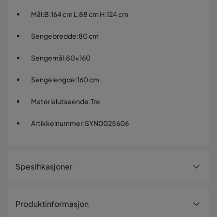
Mål
:
B:164 cm L:88 cm H:124 cm
Sengebredde
:
80 cm
Sengemål
:
80x160
Sengelengde
:
160 cm
Materialutseende
:
Tre
Artikkelnummer
:
SYN0025606
Spesifikasjoner
Artikkelnummer:
SYN0025606
Produktinformasjon
Størrelse