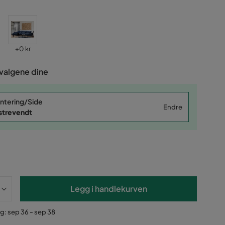
Pris
+
0 kr
 valgene dine
ntering/Side
Endre
strevendt
Legg i handlekurven
g: sep 36 - sep 38