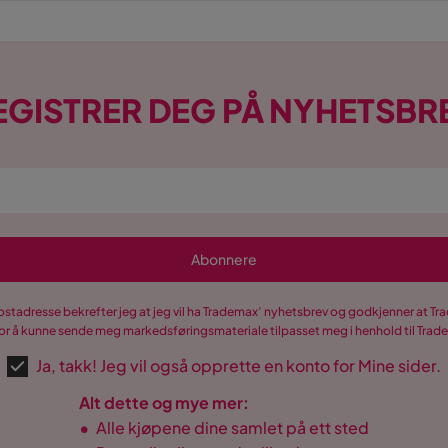
EGISTRER DEG PÅ NYHETSBR
Abonnere
postadresse bekrefter jeg at jeg vil ha Trademax’ nyhetsbrev og godkjenner at 
r å kunne sende meg markedsføringsmateriale tilpasset meg i henhold til Tra
Ja, takk! Jeg vil også opprette en konto for Mine sider.
Alt dette og mye mer:
•
Alle kjøpene dine samlet på ett sted