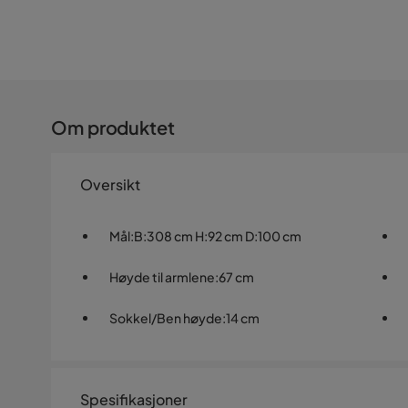
Om produktet
Oversikt
Mål
:
B:308 cm H:92 cm D:100 cm
Høyde til armlene
:
67 cm
Sokkel/Ben høyde
:
14 cm
Spesifikasjoner