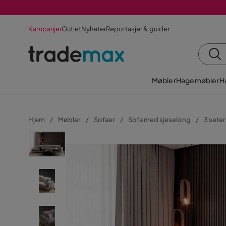
Kampanjer
Outlet
Nyheter
Reportasjer & guider
Møbler
Hagemøbler
H
Hjem
Møbler
Sofaer
Sofa med sjeselong
3 sete