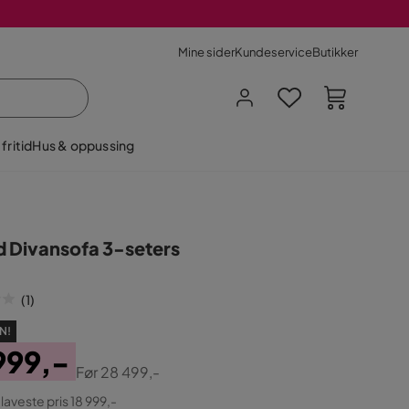
Mine sider
Kundeservice
Butikker
fritid
Hus & oppussing
d Divansofa 3-seters
(
1
)
N!
999,-
Før
28 499,-
ginal
 laveste pris 18 999,-