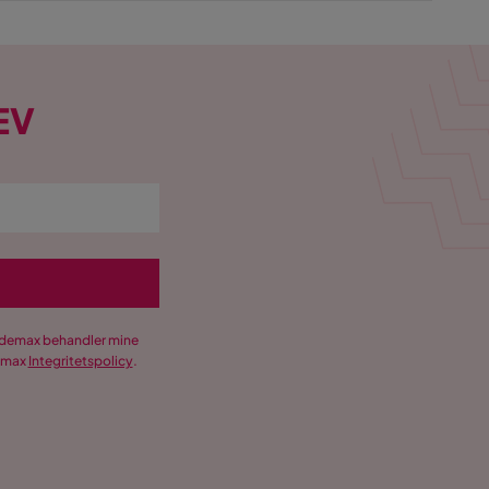
EV
Trademax behandler mine
demax
Integritetspolicy
.