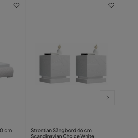
Eryl
00 cm
Strontian Sängbord 46 cm
Scandinavian Choice White