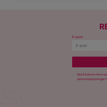
R
E-post
Ved å fylle inn min e-
personopplysninger fo