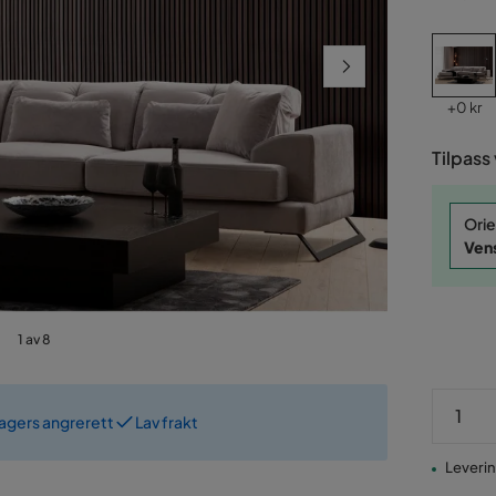
Pris
Pris
+
0 kr
Tilpass
Orie
Ven
1 av 8
dagers angrerett
Lav frakt
Leverin