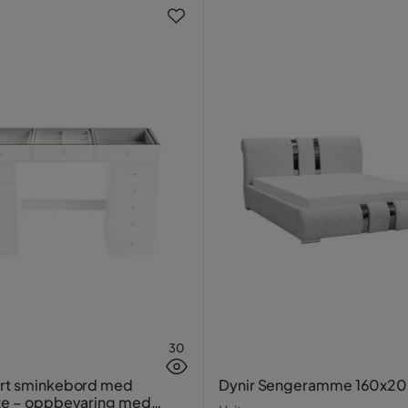
ester
30
ort sminkebord med
Dynir Sengeramme 160x2
te – oppbevaring med