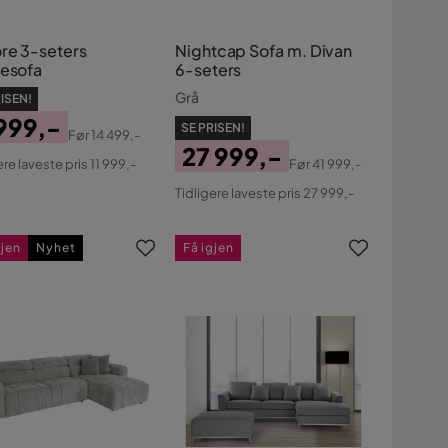
ore 3-seters
Nightcap Sofa m. Divan
nesofa
6-seters
Grå
ISEN!
 999,-
SE PRISEN!
Før
14 499,-
s
ginal
27 999,-
ere laveste pris 11 999,-
Før
41 999,-
s
Pris
Original
Tidligere laveste pris 27 999,-
Pris
gjen
Nyhet
Få igjen