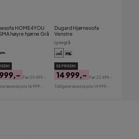
nesofa HOME4YOU
Dugard Hjørnesofa
SMA høyre hjørne Grå
Venstre
Lysegrå
ISEN!
SE PRISEN!
 999,-
14 999,-
Før
25 499,-
Før
22 499,-
s
ginal
Pris
Original
ere laveste pris 16 999,-
Tidligere laveste pris 14 999,-
s
Pris