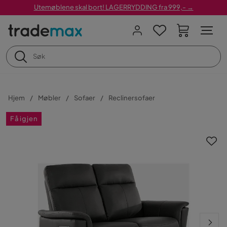
Utemøblene skal bort! LAGERRYDDING fra 999,- →
Hjem
Møbler
Sofaer
Reclinersofaer
Få igjen