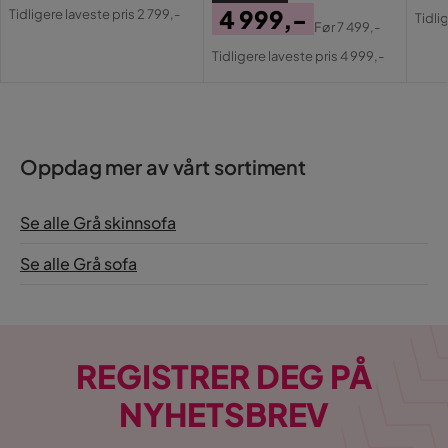
Pris
Original
Pri
Or
4 999,-
Tidligere laveste pris 2 799,-
Tidli
Pris
Før
7 499,-
Pri
Pris
Original
Tidligere laveste pris 4 999,-
Pris
Oppdag mer av vårt sortiment
Se alle Grå skinnsofa
Se alle Grå sofa
REGISTRER DEG PÅ
NYHETSBREV