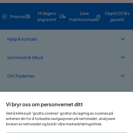
14 dagers
Lave
Opptil 20 års
Prismatch
angrerett
fraktkostnader
garanti
Hjelp & kontakt
Sortiment & tilbud
Om Trademax
Vi er lokalisert i flere land
Vi bryr oss om personvernet ditt
Ved å klikke på "godta cookies" godtar du lagring av cookies på
enheten din for å forbedre navigasjonen på nettstedet, analysere
bruken av nettstedet og bistå i våre markedsføringstiltak.