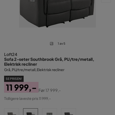
1 av 5
Loft24
Sofa 2-seter Southbrook Grå, PU/tre/metall,
Elektrisk recliner
Grå, PU/tre/metall, Elektrisk recliner
SE PRISEN!
11 999,-
Før
17 999,-
Pris
Original
Tidligere laveste pris 11 999,-
Pris