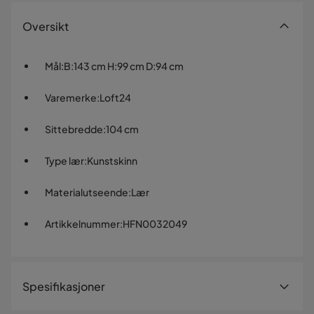
Oversikt
Mål
:
B:143 cm H:99 cm D:94 cm
Varemerke
:
Loft24
Sittebredde
:
104 cm
Type lær
:
Kunstskinn
Materialutseende
:
Lær
Artikkelnummer
:
HFN0032049
Spesifikasjoner