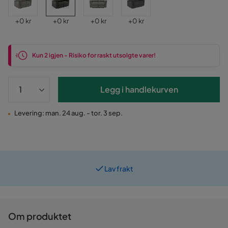
Pris
Pris
Pris
Pris
+
0 kr
+
0 kr
+
0 kr
+
0 kr
Kun 2 igjen - Risiko for raskt utsolgte varer!
Legg i handlekurven
Levering: man. 24 aug. - tor. 3 sep.
Lav frakt
Prismatch
Om produktet