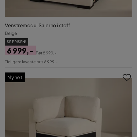
Venstremodul Salerno i stoff
Beige
SE PRISEN!
6 999,-
Før
8 999,-
Pris
Original
Tidligere laveste pris 6 999,-
Pris
Nyhet