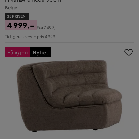
Beige
SE PRISEN!
4 999,-
Før
7 499,-
Pris
Original
Tidligere laveste pris 4 999,-
Pris
Få igjen
Nyhet