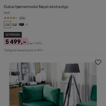
Dubai hjørnemodul fløyel ekstra dyp
Hvit
(
26
)
+5
SE PRISEN!
5 499,-
Før
7 999,-
Pris
Original
Tidligere laveste pris 5 499,-
Pris