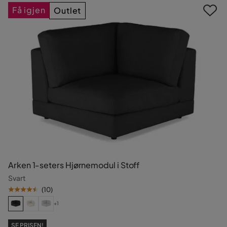
Få igjen
Outlet
Arken 1-seters Hjørnemodul i Stoff
Svart
(
10
)
+1
SE PRISEN!