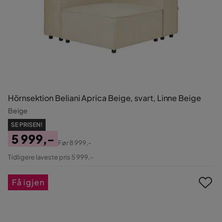
Hörnsektion Beliani Aprica Beige, svart, Linne Beige
Beige
SE PRISEN!
5 999,-
Før
8 999,-
Pris
Original
Tidligere laveste pris 5 999,-
Pris
Få igjen