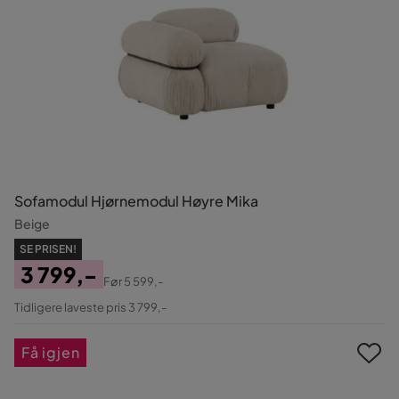
Sofamodul Hjørnemodul Høyre Mika
Beige
SE PRISEN!
3 799,-
Før
5 599,-
Pris
Original
Tidligere laveste pris 3 799,-
Pris
Få igjen