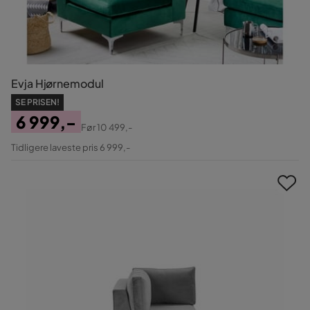
Evja Hjørnemodul
SE PRISEN!
6 999,-
Før
10 499,-
Pris
Original
Tidligere laveste pris 6 999,-
Pris