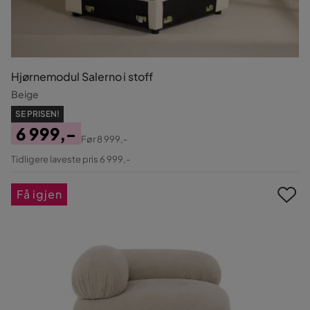
Hjørnemodul Salerno i stoff
Beige
SE PRISEN!
6 999,-
Før
8 999,-
Pris
Original
Tidligere laveste pris 6 999,-
Pris
Få igjen