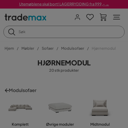
Utemøblene skal bort! LAGERRYDDING fra 999,- →
Hjem
Møbler
Sofaer
Modulsofaer
Hjørnemodul
HJØRNEMODUL
20 stk produkter
Modulsofaer
Komplett
Øvrige moduler
Midtmodul