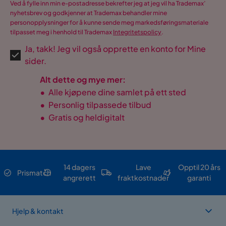
Ved å fylle inn min e-postadresse bekrefter jeg at jeg vil ha Trademax’
nyhetsbrev og godkjenner at Trademax behandler mine
personopplysninger for å kunne sende meg markedsføringsmateriale
tilpasset meg i henhold til Trademax
Integritetspolicy
.
Ja, takk! Jeg vil også opprette en konto for Mine
sider.
Alt dette og mye mer:
•
Alle kjøpene dine samlet på ett sted
•
Personlig tilpassede tilbud
•
Gratis og heldigitalt
14 dagers
Lave
Opptil 20 års
Prismatch
angrerett
fraktkostnader
garanti
Hjelp & kontakt