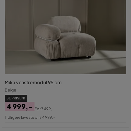
Mika venstremodul 95 cm
Beige
SE PRISEN!
4 999,-
Før
7 499,-
Pris
Original
Tidligere laveste pris 4 999,-
Pris