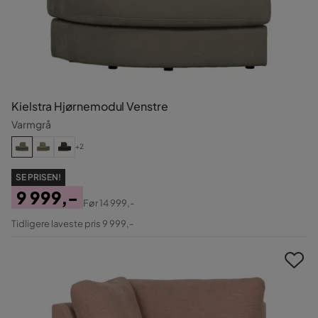
Kielstra Hjørnemodul Venstre
Varmgrå
+2
SE PRISEN!
9 999,-
Før
14 999,-
Pris
Original
Tidligere laveste pris 9 999,-
Pris