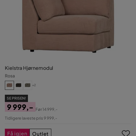
Kielstra Hjørnemodul
Rosa
+2
SE PRISEN!
9 999,-
Før
14 999,-
Pris
Original
Tidligere laveste pris 9 999,-
Pris
Få igjen
Outlet