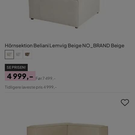
Hörnsektion Beliani Lemvig Beige NO_BRAND Beige
SE PRISEN!
4 999,-
Før
7 499,-
Pris
Original
Tidligere laveste pris 4 999,-
Pris