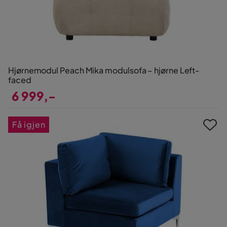
Hjørnemodul Peach Mika modulsofa – hjørne Left-
faced
6 999,-
Pris
Få igjen