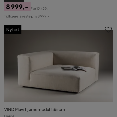
8 999,-
Før
12 499,-
Pris
Original
Tidligere laveste pris 8 999,-
Pris
Nyhet
VIND Mavi hjørnemodul 135 cm
Beige