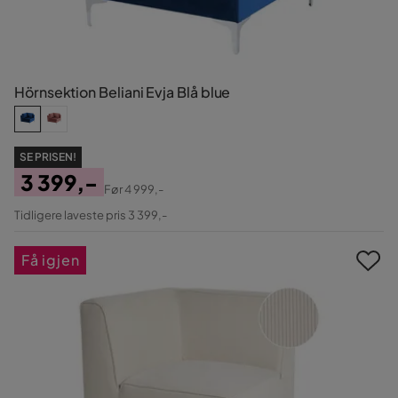
Hörnsektion Beliani Evja Blå blue
SE PRISEN!
3 399,-
Før
4 999,-
Pris
Original
Tidligere laveste pris 3 399,-
Pris
Få igjen