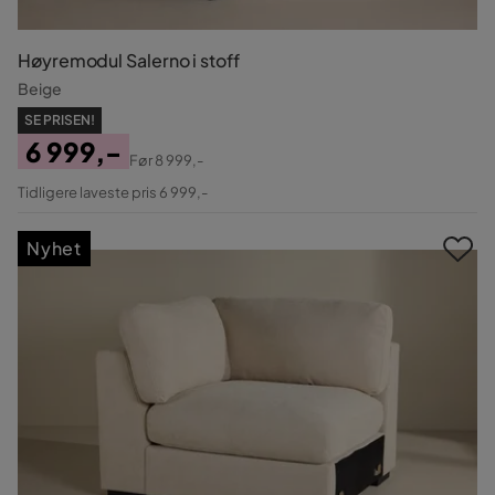
Høyremodul Salerno i stoff
Beige
SE PRISEN!
6 999,-
Før
8 999,-
Pris
Original
Tidligere laveste pris 6 999,-
Pris
Nyhet