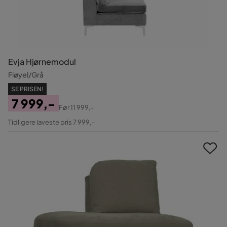
Evja Hjørnemodul
Fløyel/Grå
SE PRISEN!
7 999,-
Før
11 999,-
Pris
Original
Tidligere laveste pris 7 999,-
Pris