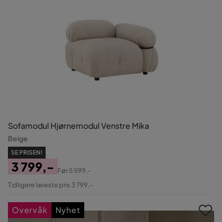
Sofamodul Hjørnemodul Venstre Mika
Beige
SE PRISEN!
3 799,-
Før
5 599,-
Pris
Original
Tidligere laveste pris 3 799,-
Pris
Overvåk
Nyhet