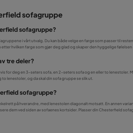
erfield sofagruppe
terfield sofagruppe?
agruppene i vårt utvalg. Du kan både velge en farge som passer til resten a
 etter hvilken farge som gjør deg glad og skaper den hyggelige følelsen
av tre deler?
is for deg en 3-seters sofa, en 2-seters sofa og en eller to lenestoler. 
to lenestoler, og da skal din sofa gruppe se slik ut.
terfield sofagruppe?
nkelrett på hverandre, med lenestolen diagonalt motsatt. En annen varian
assere dem ved siden av sofaenes kortsider. Plasser din Chesterfield so