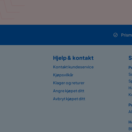
Prism
Hjelp & kontakt
S
Kontakt kundeservice
P
S
Kjøpsvilkår
S
Klager og returer
H
Angre kjøpet ditt
K
Avbryt kjøpet ditt
P
A
H
B