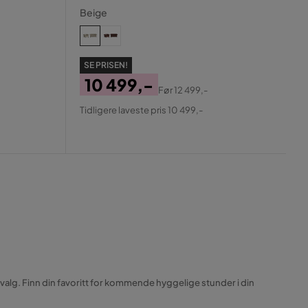
Beige
SE PRISEN!
10 499,-
Før
12 499,-
Pris
Original
Tidligere laveste pris 10 499,-
Pris
utvalg. Finn din favoritt for kommende hyggelige stunder i din