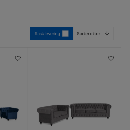
Sorter etter
Rask levering
Sorter etter