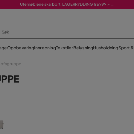
Utemøblene skal bort! LAGERRYDDING fra 999,- →
age
Oppbevaring
Innredning
Tekstiler
Belysning
Husholdning
Sport & 
 sofagruppe
UPPE