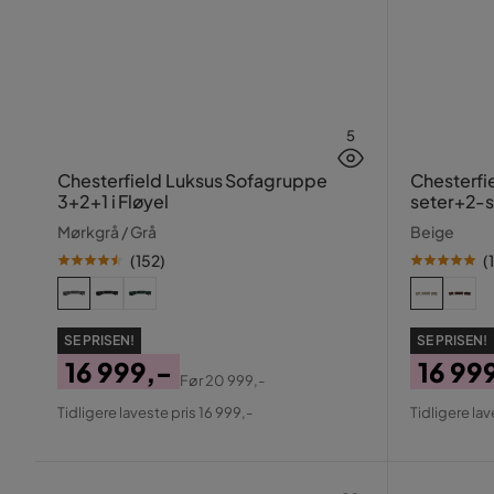
5
Chesterfield Luksus Sofagruppe
Chesterfi
3+2+1 i Fløyel
seter+2-s
Mørkgrå / Grå
Beige
(
152
)
(
1
SE PRISEN!
SE PRISEN!
16 999,-
16 99
Før
20 999,-
Pris
Original
Pris
Origin
Tidligere laveste pris 16 999,-
Tidligere lav
Pris
Pris