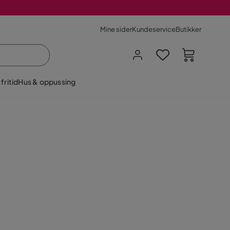
Mine sider
Kundeservice
Butikker
fritid
Hus & oppussing