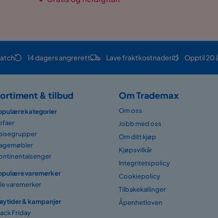
atch
14 dagers angrerett
Lave fraktkostnader
Opptil 20 
ortiment & tilbud
Om Trademax
Om oss
opulære kategorier
ofaer
Jobb med oss
pisegrupper
Om ditt kjøp
agemøbler
Kjøpsvilkår
ontinentalsenger
Integritetspolicy
opulære varemerker
Cookiepolicy
lle varemerker
Tilbakekallinger
øytider & kampanjer
Åpenhetloven
lack Friday