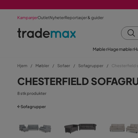
Kampanjer
Outlet
Nyheter
Reportasjer & guider
Møbler
Hagemøbler
H
Hjem
Møbler
Sofaer
Sofagrupper
Chesterfield
CHESTERFIELD SOFAGR
8 stk produkter
Sofagrupper