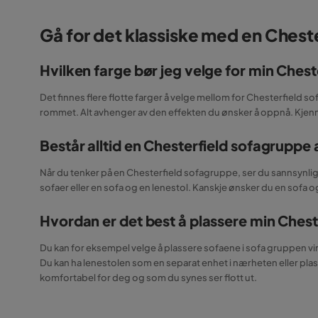
Gå for det klassiske med en Chest
Hvilken farge bør jeg velge for min Ches
Det finnes flere flotte farger å velge mellom for Chesterfield sof
rommet. Alt avhenger av den effekten du ønsker å oppnå. Kjenn
Består alltid en Chesterfield sofagruppe 
Når du tenker på en Chesterfield sofagruppe, ser du sannsynligv
sofaer eller en sofa og en lenestol. Kanskje ønsker du en sofa og 
Hvordan er det best å plassere min Ches
Du kan for eksempel velge å plassere sofaene i sofa gruppen vi
Du kan ha lenestolen som en separat enhet i nærheten eller pl
komfortabel for deg og som du synes ser flott ut.