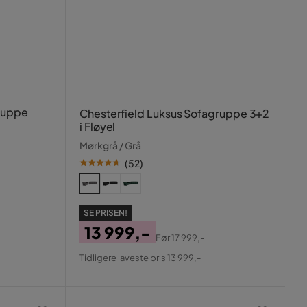
ruppe
Chesterfield Luksus Sofagruppe 3+2
i Fløyel
Mørkgrå / Grå
(
52
)
SE PRISEN!
13 999,-
Før
17 999,-
Pris
Original
Tidligere laveste pris 13 999,-
Pris