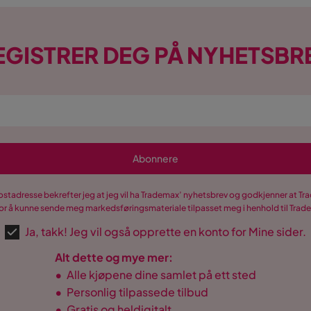
EGISTRER DEG PÅ NYHETSBR
Abonnere
postadresse bekrefter jeg at jeg vil ha Trademax’ nyhetsbrev og godkjenner at 
r å kunne sende meg markedsføringsmateriale tilpasset meg i henhold til Tra
Ja, takk! Jeg vil også opprette en konto for Mine sider.
Alt dette og mye mer:
•
Alle kjøpene dine samlet på ett sted
•
Personlig tilpassede tilbud
•
Gratis og heldigitalt