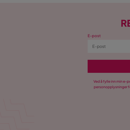
R
E-post
Ved å fylle inn min e-
personopplysninger fo