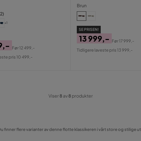
Brun
12
)
+1
SE PRISEN!
13 999,-
Før
17 999,-
9,-
Pris
Original
Før
12 499,-
Tidligere laveste pris 13 999,-
al
Pris
este pris 10 499,-
Viser
8
av
8
produkter
finner flere varianter av denne flotte klassikeren i vårt store og stilige 