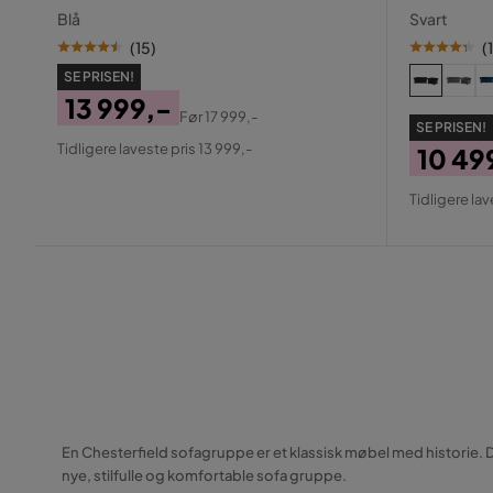
Blå
Svart
(
15
)
(
SE PRISEN!
13 999,-
Før
17 999,-
SE PRISEN!
Pris
Original
Tidligere laveste pris 13 999,-
10 49
Pris
Pris
Origin
Tidligere lav
Pris
En Chesterfield sofagruppe er et klassisk møbel med historie. Du 
nye, stilfulle og komfortable sofa gruppe.