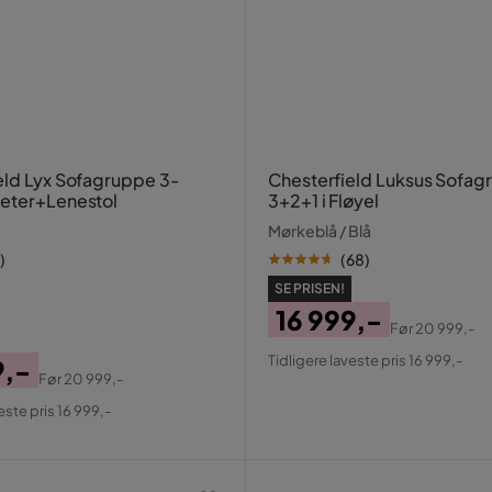
eld Lyx Sofagruppe 3-
Chesterfield Luksus Sofag
eter+Lenestol
3+2+1 i Fløyel
Mørkeblå / Blå
)
(
68
)
SE PRISEN!
16 999,-
Før
20 999,-
Pris
Original
Tidligere laveste pris 16 999,-
9,-
Pris
Før
20 999,-
al
este pris 16 999,-