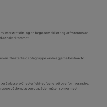
v interiøret ditt, og en farge som skiller seg ut fra resten av
 du ønsker i rommet.
Men en Chesterfield sofagruppe kan like gjerne bestå av to
t er å plassere Chesterfield-sofaene rett overfor hverandre.
fagruppe på den plassen og på den måten som er mest